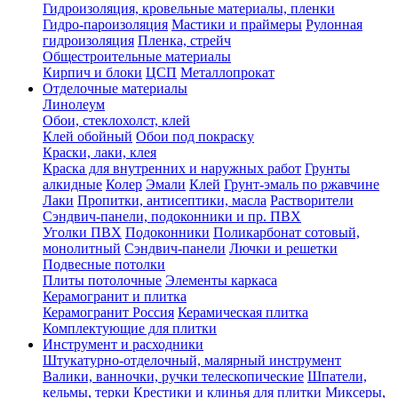
Гидроизоляция, кровельные материалы, пленки
Гидро-пароизоляция
Мастики и праймеры
Рулонная
гидроизоляция
Пленка, стрейч
Общестроительные материалы
Кирпич и блоки
ЦСП
Металлопрокат
Отделочные материалы
Линолеум
Обои, стеклохолст, клей
Клей обойный
Обои под покраску
Краски, лаки, клея
Краска для внутренних и наружных работ
Грунты
алкидные
Колер
Эмали
Клей
Грунт-эмаль по ржавчине
Лаки
Пропитки, антисептики, масла
Растворители
Сэндвич-панели, подоконники и пр. ПВХ
Уголки ПВХ
Подоконники
Поликарбонат сотовый,
монолитный
Сэндвич-панели
Лючки и решетки
Подвесные потолки
Плиты потолочные
Элементы каркаса
Керамогранит и плитка
Керамогранит Россия
Керамическая плитка
Комплектующие для плитки
Инструмент и расходники
Штукатурно-отделочный, малярный инструмент
Валики, ванночки, ручки телескопические
Шпатели,
кельмы, терки
Крестики и клинья для плитки
Миксеры,