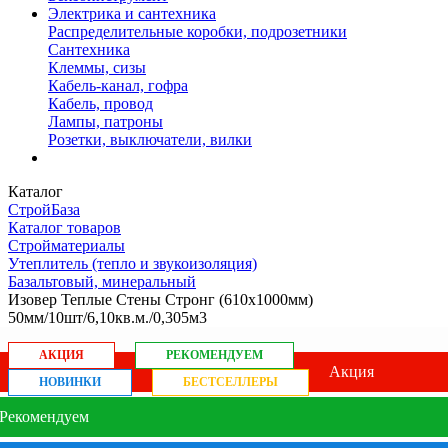
Электрика и сантехника
Распределительные коробки, подрозетники
Сантехника
Клеммы, сизы
Кабель-канал, гофра
Кабель, провод
Лампы, патроны
Розетки, выключатели, вилки
Каталог
СтройБаза
Каталог товаров
Стройматериалы
Утеплитель (тепло и звукоизоляция)
Базальтовый, минеральный
Изовер Теплые Стены Стронг (610х1000мм)
50мм/10шт/6,10кв.м./0,305м3
АКЦИЯ
РЕКОМЕНДУЕМ
Акция
НОВИНКИ
БЕСТСЕЛЛЕРЫ
Рекомендуем