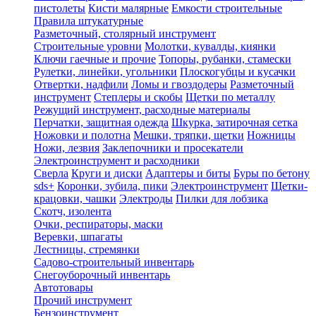
пистолеты
Кисти малярные
Емкости строительные
Правила штукатурные
Разметочный, столярный инструмент
Строительные уровни
Молотки, кувалды, киянки
Ключи гаечные и прочие
Топоры, рубанки, стамески
Рулетки, линейки, угольники
Плоскогубцы и кусачки
Отвертки, надфили
Ломы и гвоздодеры
Разметочный
инструмент
Степлеры и скобы
Щетки по металлу
Режущий инструмент, расходные материалы
Перчатки, защитная одежда
Шкурка, затирочная сетка
Ножовки и полотна
Мешки, тряпки, щетки
Ножницы
Ножи, лезвия
Заклепочники и просекатели
Электроинструмент и расходники
Сверла
Круги и диски
Адаптеры и биты
Буры по бетону
sds+
Коронки, зубила, пики
Электроинструмент
Щетки-
крацовки, чашки
Электроды
Пилки для лобзика
Скотч, изолента
Очки, респираторы, маски
Веревки, шпагаты
Лестницы, стремянки
Садово-строительный инвентарь
Снегоуборочный инвентарь
Автотовары
Прочий инструмент
Бензоинструмент