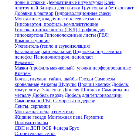
полы и стяжки
Декоративные штукатурки
Клей
плиточный
Затирка для плитки
Грунтовка и бетоконтакт
Добавки в раствор
Гидроизоляционные смеси
Монтажные, кладочные и клеевые смеси
Гипсокартон, профиль, комплектующие
Гипсокартонные листы (ГКЛ)
Профиль для
гипсокартона
Гипсоволоконные листы (ГВЛ)
Комплектующие
Утеплитель (тепло и звукоизоляция)
Базальтовый, минеральный
Подложка под ламинат,
пенофол
Пенополистирол, пенопласт
Керамзит
Маяки (профиль маячковый), уголки перфорированные
Крепеж
Болты, глухари, гайки, шайбы
Гвозди
Саморезы
кровельные
Анкеры
Шурупы
Прочий крепеж
Дюбель-
хомут, хомут
Заклепки
Дюпеля
Шпильки
Саморезы по
металлу
Дюбель-гвоздь
Дюбель для теплоизоляции
Саморезы по ГВЛ
Саморезы по дереву
Ленты, серпянки
Монтажная пена, герметики
Жидкие гвозди
Монтажная пена
Герметик
Пиломатериалы
ДВП и ДСП
ОСБ
Фанера
Брус
Строительная сетка