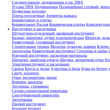
Сэндвич-панели, подоконники и пр. ПВХ
Уголки ПВХ
Подоконники
Поликарбонат сотовый, мон
Подвесные потолки
Плиты потолочные
Элементы каркаса
Керамогранит и плитка
Керамогранит Россия
Керамическая плитка
Комплектующ
Инструмент и расходники
Штукатурно-отделочный, малярный инструмент
Валики, ванночки, ручки телескопические
Шпатели, кель
Разметочный, столярный инструмент
Строительные уровни
Молотки, кувалды, киянки
Ключи 
гвоздодеры
Разметочный инструмент
Степлеры и скобы
Режущий инструмент, расходные материалы
Перчатки, защитная одежда
Шкурка, затирочная сетка
Но
Электроинструмент и расходники
Сверла
Круги и диски
Адаптеры и биты
Буры по бетону 
Скотч, изолента
Очки, респираторы, маски
Веревки, шпагаты
Лестницы, стремянки
Садово-строительный инвентарь
Снегоуборочный инвентарь
Автотовары
Прочий инструмент
Бензоинструмент