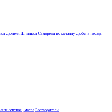
пки
Дюпеля
Шпильки
Саморезы по металлу
Дюбель-гвоздь
 антисептики, масла
Растворители