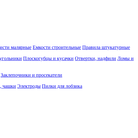
исти малярные
Емкости строительные
Правила штукатурные
 угольники
Плоскогубцы и кусачки
Отвертки, надфили
Ломы и
Заклепочники и просекатели
, чашки
Электроды
Пилки для лобзика