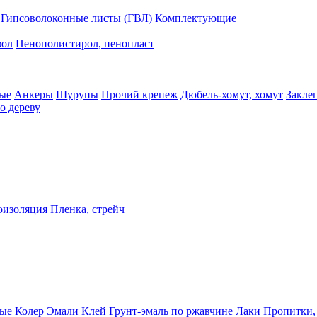
Гипсоволоконные листы (ГВЛ)
Комплектующие
фол
Пенополистирол, пенопласт
ые
Анкеры
Шурупы
Прочий крепеж
Дюбель-хомут, хомут
Закле
о дереву
оизоляция
Пленка, стрейч
ные
Колер
Эмали
Клей
Грунт-эмаль по ржавчине
Лаки
Пропитки,