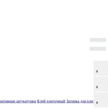
0
0
ративные штукатурки
Клей плиточный
Затирка для плитки
0