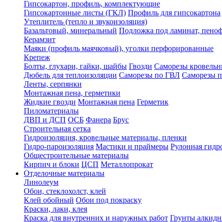
Гипсокартон, профиль, комплектующие
Гипсокартонные листы (ГКЛ)
Профиль для гипсокартона
Утеплитель (тепло и звукоизоляция)
Базальтовый, минеральный
Подложка под ламинат, пено
Керамзит
Маяки (профиль маячковый), уголки перфорированные
Крепеж
Болты, глухари, гайки, шайбы
Гвозди
Саморезы кровельн
Дюбель для теплоизоляции
Саморезы по ГВЛ
Саморезы п
Ленты, серпянки
Монтажная пена, герметики
Жидкие гвозди
Монтажная пена
Герметик
Пиломатериалы
ДВП и ДСП
ОСБ
Фанера
Брус
Строительная сетка
Гидроизоляция, кровельные материалы, пленки
Гидро-пароизоляция
Мастики и праймеры
Рулонная гидр
Общестроительные материалы
Кирпич и блоки
ЦСП
Металлопрокат
Отделочные материалы
Линолеум
Обои, стеклохолст, клей
Клей обойный
Обои под покраску
Краски, лаки, клея
Краска для внутренних и наружных работ
Грунты алкид