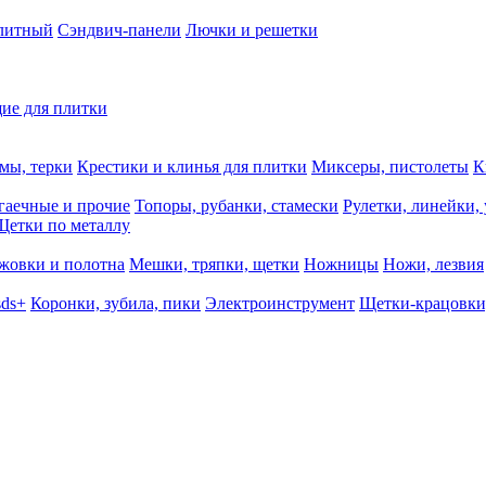
олитный
Сэндвич-панели
Лючки и решетки
ие для плитки
мы, терки
Крестики и клинья для плитки
Миксеры, пистолеты
К
гаечные и прочие
Топоры, рубанки, стамески
Рулетки, линейки,
Щетки по металлу
жовки и полотна
Мешки, тряпки, щетки
Ножницы
Ножи, лезвия
sds+
Коронки, зубила, пики
Электроинструмент
Щетки-крацовки