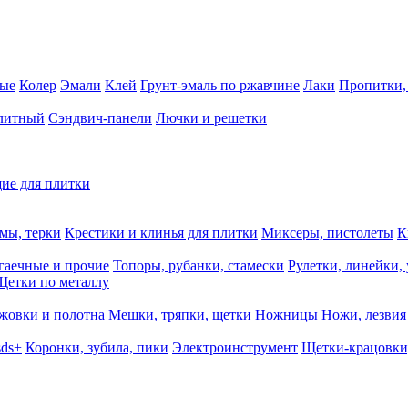
ные
Колер
Эмали
Клей
Грунт-эмаль по ржавчине
Лаки
Пропитки,
олитный
Сэндвич-панели
Лючки и решетки
ие для плитки
мы, терки
Крестики и клинья для плитки
Миксеры, пистолеты
К
гаечные и прочие
Топоры, рубанки, стамески
Рулетки, линейки,
Щетки по металлу
жовки и полотна
Мешки, тряпки, щетки
Ножницы
Ножи, лезвия
sds+
Коронки, зубила, пики
Электроинструмент
Щетки-крацовки