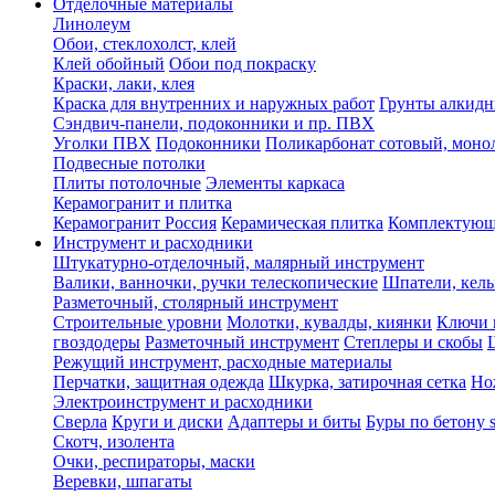
Отделочные материалы
Линолеум
Обои, стеклохолст, клей
Клей обойный
Обои под покраску
Краски, лаки, клея
Краска для внутренних и наружных работ
Грунты алкид
Сэндвич-панели, подоконники и пр. ПВХ
Уголки ПВХ
Подоконники
Поликарбонат сотовый, мон
Подвесные потолки
Плиты потолочные
Элементы каркаса
Керамогранит и плитка
Керамогранит Россия
Керамическая плитка
Комплектующ
Инструмент и расходники
Штукатурно-отделочный, малярный инструмент
Валики, ванночки, ручки телескопические
Шпатели, кель
Разметочный, столярный инструмент
Строительные уровни
Молотки, кувалды, киянки
Ключи 
гвоздодеры
Разметочный инструмент
Степлеры и скобы
Режущий инструмент, расходные материалы
Перчатки, защитная одежда
Шкурка, затирочная сетка
Но
Электроинструмент и расходники
Сверла
Круги и диски
Адаптеры и биты
Буры по бетону 
Скотч, изолента
Очки, респираторы, маски
Веревки, шпагаты