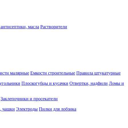
 антисептики, масла
Растворители
исти малярные
Емкости строительные
Правила штукатурные
 угольники
Плоскогубцы и кусачки
Отвертки, надфили
Ломы и
Заклепочники и просекатели
, чашки
Электроды
Пилки для лобзика