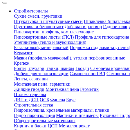
Стройматериалы
Сухие смеси, грунтовки
Штукатурка и штукатурные смеси
Шпаклевка (шпатлевка
Грунтовка и бетоконтакт
Добавки в раствор
Гидроизоляц
Гипсокартон, профиль, комплектующие
Гипсокартонные листы (ГКЛ)
Профиль для гипсокартона
Утеплитель (тепло и звукоизоляция)
Базальтовый, минеральный
Подложка под ламинат, пено
Керамзит
Маяки (профиль маячковый), уголки перфорированные
Крепеж
Болты, глухари, гайки, шайбы
Гвозди
Саморезы кровельн
Дюбель для теплоизоляции
Саморезы по ГВЛ
Саморезы п
Ленты, серпянки
Монтажная пена, герметики
Жидкие гвозди
Монтажная пена
Герметик
Пиломатериалы
ДВП и ДСП
ОСБ
Фанера
Брус
Строительная сетка
Гидроизоляция, кровельные материалы, пленки
Гидро-пароизоляция
Мастики и праймеры
Рулонная гидр
Общестроительные материалы
Кирпич и блоки
ЦСП
Металлопрокат