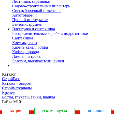
Лестницы, стремянки
Садово-строительный инвентарь
Снегоуборочный инвентарь
Автотовары
Прочий инструмент
Бензоинструмент
Электрика и сантехника
Распределительные коробки, подрозетники
Сантехника
Клеммы, сизы
Кабель-канал, гофра
Кабель, провод
Лампы, патроны
Розетки, выключатели, вилки
Каталог
СтройБаза
Каталог товаров
Стройматериалы
Крепеж
Болты, глухари, гайки, шайбы
Гайка М10
АКЦИЯ
РЕКОМЕНДУЕМ
НОВИНКИ