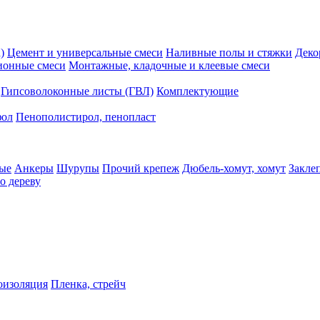
)
Цемент и универсальные смеси
Наливные полы и стяжки
Деко
ионные смеси
Монтажные, кладочные и клеевые смеси
Гипсоволоконные листы (ГВЛ)
Комплектующие
фол
Пенополистирол, пенопласт
ые
Анкеры
Шурупы
Прочий крепеж
Дюбель-хомут, хомут
Закле
о дереву
оизоляция
Пленка, стрейч