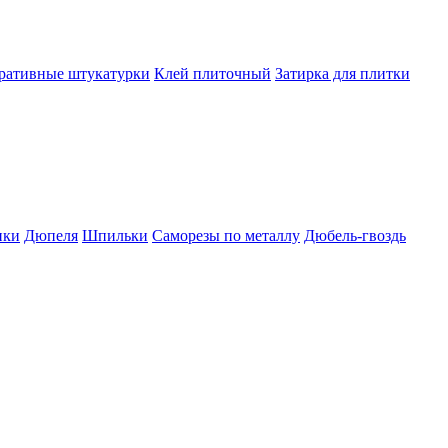
ративные штукатурки
Клей плиточный
Затирка для плитки
пки
Дюпеля
Шпильки
Саморезы по металлу
Дюбель-гвоздь