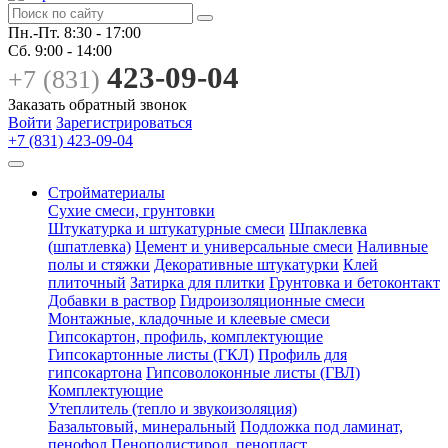
Пн.-Пт.
8:30 - 17:00
Сб.
9:00 - 14:00
423-09-04
+7 (831)
Заказать обратный звонок
Войти
Зарегистрироваться
+7 (831) 423-09-04
Стройматериалы
Сухие смеси, грунтовки
Штукатурка и штукатурные смеси
Шпаклевка
(шпатлевка)
Цемент и универсальные смеси
Наливные
полы и стяжки
Декоративные штукатурки
Клей
плиточный
Затирка для плитки
Грунтовка и бетоконтакт
Добавки в раствор
Гидроизоляционные смеси
Монтажные, кладочные и клеевые смеси
Гипсокартон, профиль, комплектующие
Гипсокартонные листы (ГКЛ)
Профиль для
гипсокартона
Гипсоволоконные листы (ГВЛ)
Комплектующие
Утеплитель (тепло и звукоизоляция)
Базальтовый, минеральный
Подложка под ламинат,
пенофол
Пенополистирол, пенопласт