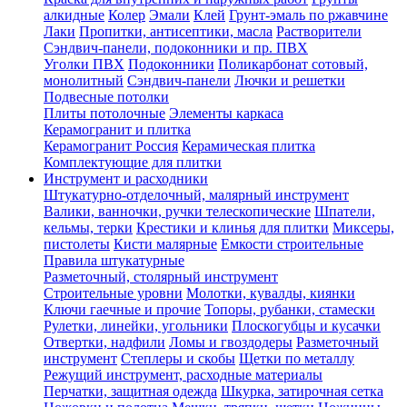
алкидные
Колер
Эмали
Клей
Грунт-эмаль по ржавчине
Лаки
Пропитки, антисептики, масла
Растворители
Сэндвич-панели, подоконники и пр. ПВХ
Уголки ПВХ
Подоконники
Поликарбонат сотовый,
монолитный
Сэндвич-панели
Лючки и решетки
Подвесные потолки
Плиты потолочные
Элементы каркаса
Керамогранит и плитка
Керамогранит Россия
Керамическая плитка
Комплектующие для плитки
Инструмент и расходники
Штукатурно-отделочный, малярный инструмент
Валики, ванночки, ручки телескопические
Шпатели,
кельмы, терки
Крестики и клинья для плитки
Миксеры,
пистолеты
Кисти малярные
Емкости строительные
Правила штукатурные
Разметочный, столярный инструмент
Строительные уровни
Молотки, кувалды, киянки
Ключи гаечные и прочие
Топоры, рубанки, стамески
Рулетки, линейки, угольники
Плоскогубцы и кусачки
Отвертки, надфили
Ломы и гвоздодеры
Разметочный
инструмент
Степлеры и скобы
Щетки по металлу
Режущий инструмент, расходные материалы
Перчатки, защитная одежда
Шкурка, затирочная сетка