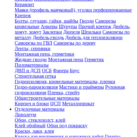
Керамзит
Маяки (профиль маячковый), уголки перфорированные
Крепеж
Болты, глухари, гайки, шайбы
Гвозди
Саморезы
кровельные
Анкеры
Шурупы
Прочий крепеж
Дюбель-
хомут, хомут
Заклепки
Дюпеля
Шпильки
Саморезы по
металлу
Дюбель-гвоздь
Дюбель для теплоизоляции
Саморезы по ГВЛ
Саморезы по дереву
Ленты, серпянки
Монтажная пена, герметики
Жидкие гвозди
Монтажная пена
Герметик
Пиломатериалы
ДВП и ДСП
ОСБ
Фанера
Брус
Строительная сетка
Гидроизоляция, кровельные материалы, пленки
Гидро-пароизоляция
Мастики и праймеры
Рулонная
гидроизоляция
Пленка, стрейч
Общестроительные материалы
Кирпич и блоки
ЦСП
Металлопрокат
Отделочные материалы
Линолеум
Обои, стеклохолст, клей
Клей обойный
Обои под покраску
Краски, лаки, клея
Краска для внутренних и наружных работ
Грунты