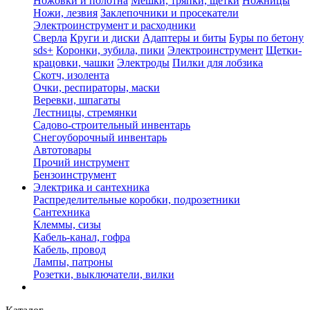
Ножовки и полотна
Мешки, тряпки, щетки
Ножницы
Ножи, лезвия
Заклепочники и просекатели
Электроинструмент и расходники
Сверла
Круги и диски
Адаптеры и биты
Буры по бетону
sds+
Коронки, зубила, пики
Электроинструмент
Щетки-
крацовки, чашки
Электроды
Пилки для лобзика
Скотч, изолента
Очки, респираторы, маски
Веревки, шпагаты
Лестницы, стремянки
Садово-строительный инвентарь
Снегоуборочный инвентарь
Автотовары
Прочий инструмент
Бензоинструмент
Электрика и сантехника
Распределительные коробки, подрозетники
Сантехника
Клеммы, сизы
Кабель-канал, гофра
Кабель, провод
Лампы, патроны
Розетки, выключатели, вилки