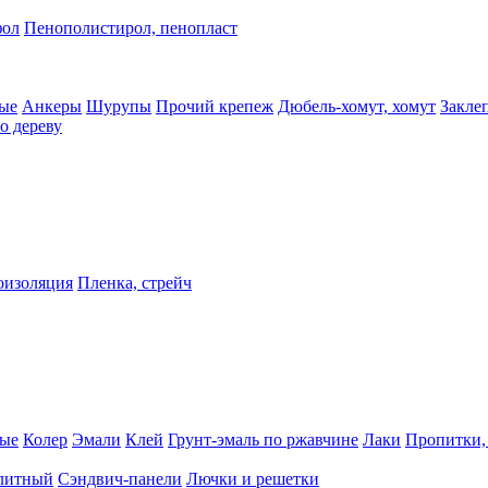
фол
Пенополистирол, пенопласт
ые
Анкеры
Шурупы
Прочий крепеж
Дюбель-хомут, хомут
Закле
о дереву
оизоляция
Пленка, стрейч
ные
Колер
Эмали
Клей
Грунт-эмаль по ржавчине
Лаки
Пропитки,
олитный
Сэндвич-панели
Лючки и решетки