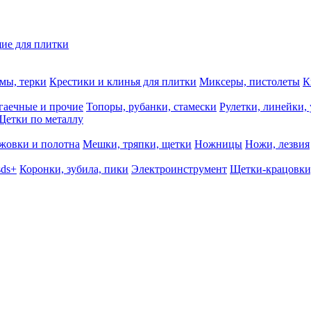
ие для плитки
мы, терки
Крестики и клинья для плитки
Миксеры, пистолеты
К
гаечные и прочие
Топоры, рубанки, стамески
Рулетки, линейки,
Щетки по металлу
жовки и полотна
Мешки, тряпки, щетки
Ножницы
Ножи, лезвия
sds+
Коронки, зубила, пики
Электроинструмент
Щетки-крацовки