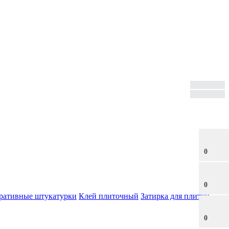
0
0
ративные штукатурки
Клей плиточный
Затирка для плитки
0