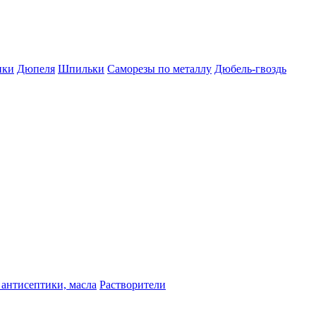
пки
Дюпеля
Шпильки
Саморезы по металлу
Дюбель-гвоздь
 антисептики, масла
Растворители