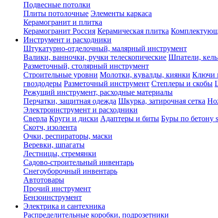
Подвесные потолки
Плиты потолочные
Элементы каркаса
Керамогранит и плитка
Керамогранит Россия
Керамическая плитка
Комплектующ
Инструмент и расходники
Штукатурно-отделочный, малярный инструмент
Валики, ванночки, ручки телескопические
Шпатели, кель
Разметочный, столярный инструмент
Строительные уровни
Молотки, кувалды, киянки
Ключи 
гвоздодеры
Разметочный инструмент
Степлеры и скобы
Режущий инструмент, расходные материалы
Перчатки, защитная одежда
Шкурка, затирочная сетка
Но
Электроинструмент и расходники
Сверла
Круги и диски
Адаптеры и биты
Буры по бетону 
Скотч, изолента
Очки, респираторы, маски
Веревки, шпагаты
Лестницы, стремянки
Садово-строительный инвентарь
Снегоуборочный инвентарь
Автотовары
Прочий инструмент
Бензоинструмент
Электрика и сантехника
Распределительные коробки, подрозетники