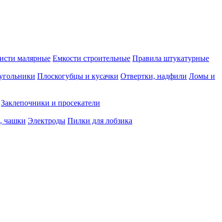
исти малярные
Емкости строительные
Правила штукатурные
 угольники
Плоскогубцы и кусачки
Отвертки, надфили
Ломы и
Заклепочники и просекатели
, чашки
Электроды
Пилки для лобзика