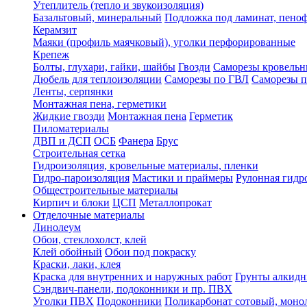
Утеплитель (тепло и звукоизоляция)
Базальтовый, минеральный
Подложка под ламинат, пено
Керамзит
Маяки (профиль маячковый), уголки перфорированные
Крепеж
Болты, глухари, гайки, шайбы
Гвозди
Саморезы кровельн
Дюбель для теплоизоляции
Саморезы по ГВЛ
Саморезы п
Ленты, серпянки
Монтажная пена, герметики
Жидкие гвозди
Монтажная пена
Герметик
Пиломатериалы
ДВП и ДСП
ОСБ
Фанера
Брус
Строительная сетка
Гидроизоляция, кровельные материалы, пленки
Гидро-пароизоляция
Мастики и праймеры
Рулонная гидр
Общестроительные материалы
Кирпич и блоки
ЦСП
Металлопрокат
Отделочные материалы
Линолеум
Обои, стеклохолст, клей
Клей обойный
Обои под покраску
Краски, лаки, клея
Краска для внутренних и наружных работ
Грунты алкид
Сэндвич-панели, подоконники и пр. ПВХ
Уголки ПВХ
Подоконники
Поликарбонат сотовый, мон