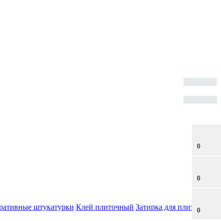
0
0
ративные штукатурки
Клей плиточный
Затирка для плитки
0