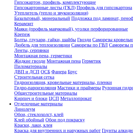
Гипсокартон, профиль, комплектующие
Гипсокартонные листы (ГКЛ)
Профиль для гипсокартона
Утеплитель (тепло и звукоизоляция)
Базальтовый, минеральный
Подложка под ламинат, пено
Керамзит
Маяки (профиль маячковый), уголки перфорированные
Крепеж
Болты, глухари, гайки, шайбы
Гвозди
Саморезы кровельн
Дюбель для теплоизоляции
Саморезы по ГВЛ
Саморезы п
Ленты, серпянки
Монтажная пена, герметики
Жидкие гвозди
Монтажная пена
Герметик
Пиломатериалы
ДВП и ДСП
ОСБ
Фанера
Брус
Строительная сетка
Гидроизоляция, кровельные материалы, пленки
Гидро-пароизоляция
Мастики и праймеры
Рулонная гидр
Общестроительные материалы
Кирпич и блоки
ЦСП
Металлопрокат
Отделочные материалы
Линолеум
Обои, стеклохолст, клей
Клей обойный
Обои под покраску
Краски, лаки, клея
Краска для внутренних и наружных работ
Грунты алкид