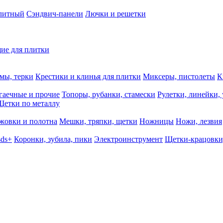
олитный
Сэндвич-панели
Лючки и решетки
ие для плитки
мы, терки
Крестики и клинья для плитки
Миксеры, пистолеты
К
гаечные и прочие
Топоры, рубанки, стамески
Рулетки, линейки,
Щетки по металлу
жовки и полотна
Мешки, тряпки, щетки
Ножницы
Ножи, лезвия
sds+
Коронки, зубила, пики
Электроинструмент
Щетки-крацовки