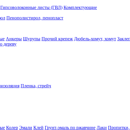
Гипсоволоконные листы (ГВЛ)
Комплектующие
фол
Пенополистирол, пенопласт
ые
Анкеры
Шурупы
Прочий крепеж
Дюбель-хомут, хомут
Закле
о дереву
оизоляция
Пленка, стрейч
ные
Колер
Эмали
Клей
Грунт-эмаль по ржавчине
Лаки
Пропитки,