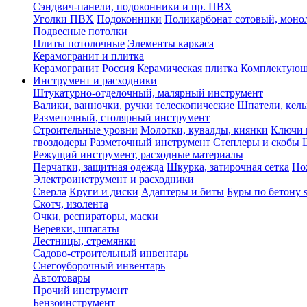
Сэндвич-панели, подоконники и пр. ПВХ
Уголки ПВХ
Подоконники
Поликарбонат сотовый, мон
Подвесные потолки
Плиты потолочные
Элементы каркаса
Керамогранит и плитка
Керамогранит Россия
Керамическая плитка
Комплектующ
Инструмент и расходники
Штукатурно-отделочный, малярный инструмент
Валики, ванночки, ручки телескопические
Шпатели, кель
Разметочный, столярный инструмент
Строительные уровни
Молотки, кувалды, киянки
Ключи 
гвоздодеры
Разметочный инструмент
Степлеры и скобы
Режущий инструмент, расходные материалы
Перчатки, защитная одежда
Шкурка, затирочная сетка
Но
Электроинструмент и расходники
Сверла
Круги и диски
Адаптеры и биты
Буры по бетону 
Скотч, изолента
Очки, респираторы, маски
Веревки, шпагаты
Лестницы, стремянки
Садово-строительный инвентарь
Снегоуборочный инвентарь
Автотовары
Прочий инструмент
Бензоинструмент