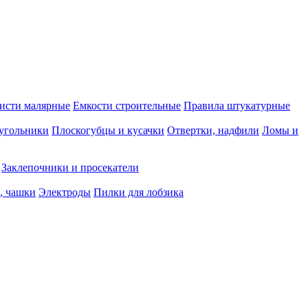
исти малярные
Емкости строительные
Правила штукатурные
 угольники
Плоскогубцы и кусачки
Отвертки, надфили
Ломы и
Заклепочники и просекатели
, чашки
Электроды
Пилки для лобзика