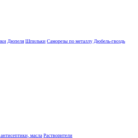
пки
Дюпеля
Шпильки
Саморезы по металлу
Дюбель-гвоздь
 антисептики, масла
Растворители