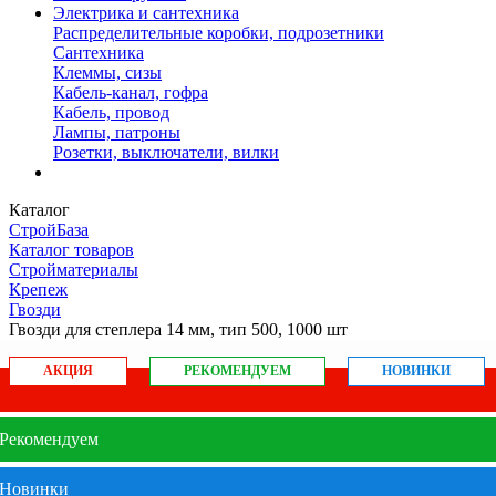
Электрика и сантехника
Распределительные коробки, подрозетники
Сантехника
Клеммы, сизы
Кабель-канал, гофра
Кабель, провод
Лампы, патроны
Розетки, выключатели, вилки
Каталог
СтройБаза
Каталог товаров
Стройматериалы
Крепеж
Гвозди
Гвозди для степлера 14 мм, тип 500, 1000 шт
АКЦИЯ
РЕКОМЕНДУЕМ
НОВИНКИ
Рекомендуем
Новинки