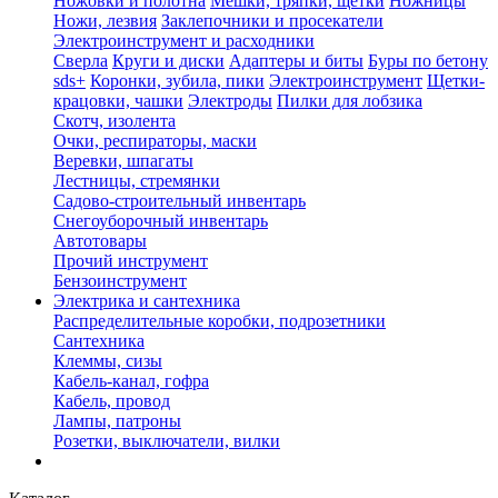
Ножовки и полотна
Мешки, тряпки, щетки
Ножницы
Ножи, лезвия
Заклепочники и просекатели
Электроинструмент и расходники
Сверла
Круги и диски
Адаптеры и биты
Буры по бетону
sds+
Коронки, зубила, пики
Электроинструмент
Щетки-
крацовки, чашки
Электроды
Пилки для лобзика
Скотч, изолента
Очки, респираторы, маски
Веревки, шпагаты
Лестницы, стремянки
Садово-строительный инвентарь
Снегоуборочный инвентарь
Автотовары
Прочий инструмент
Бензоинструмент
Электрика и сантехника
Распределительные коробки, подрозетники
Сантехника
Клеммы, сизы
Кабель-канал, гофра
Кабель, провод
Лампы, патроны
Розетки, выключатели, вилки