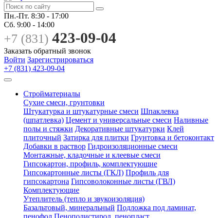
Пн.-Пт.
8:30 - 17:00
Сб.
9:00 - 14:00
423-09-04
+7 (831)
Заказать обратный звонок
Войти
Зарегистрироваться
+7 (831) 423-09-04
Стройматериалы
Сухие смеси, грунтовки
Штукатурка и штукатурные смеси
Шпаклевка
(шпатлевка)
Цемент и универсальные смеси
Наливные
полы и стяжки
Декоративные штукатурки
Клей
плиточный
Затирка для плитки
Грунтовка и бетоконтакт
Добавки в раствор
Гидроизоляционные смеси
Монтажные, кладочные и клеевые смеси
Гипсокартон, профиль, комплектующие
Гипсокартонные листы (ГКЛ)
Профиль для
гипсокартона
Гипсоволоконные листы (ГВЛ)
Комплектующие
Утеплитель (тепло и звукоизоляция)
Базальтовый, минеральный
Подложка под ламинат,
пенофол
Пенополистирол, пенопласт