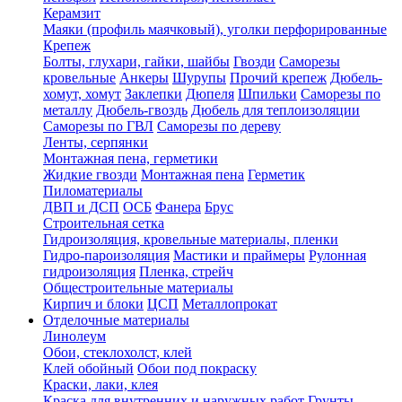
Керамзит
Маяки (профиль маячковый), уголки перфорированные
Крепеж
Болты, глухари, гайки, шайбы
Гвозди
Саморезы
кровельные
Анкеры
Шурупы
Прочий крепеж
Дюбель-
хомут, хомут
Заклепки
Дюпеля
Шпильки
Саморезы по
металлу
Дюбель-гвоздь
Дюбель для теплоизоляции
Саморезы по ГВЛ
Саморезы по дереву
Ленты, серпянки
Монтажная пена, герметики
Жидкие гвозди
Монтажная пена
Герметик
Пиломатериалы
ДВП и ДСП
ОСБ
Фанера
Брус
Строительная сетка
Гидроизоляция, кровельные материалы, пленки
Гидро-пароизоляция
Мастики и праймеры
Рулонная
гидроизоляция
Пленка, стрейч
Общестроительные материалы
Кирпич и блоки
ЦСП
Металлопрокат
Отделочные материалы
Линолеум
Обои, стеклохолст, клей
Клей обойный
Обои под покраску
Краски, лаки, клея
Краска для внутренних и наружных работ
Грунты