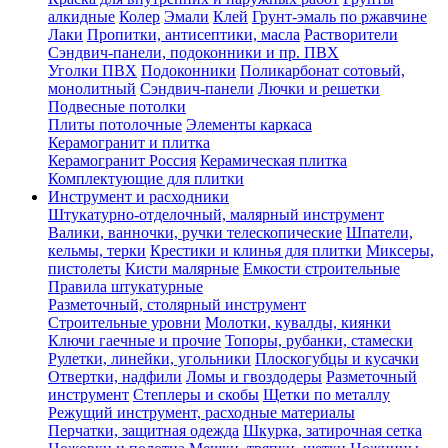
алкидные
Колер
Эмали
Клей
Грунт-эмаль по ржавчине
Лаки
Пропитки, антисептики, масла
Растворители
Сэндвич-панели, подоконники и пр. ПВХ
Уголки ПВХ
Подоконники
Поликарбонат сотовый,
монолитный
Сэндвич-панели
Лючки и решетки
Подвесные потолки
Плиты потолочные
Элементы каркаса
Керамогранит и плитка
Керамогранит Россия
Керамическая плитка
Комплектующие для плитки
Инструмент и расходники
Штукатурно-отделочный, малярный инструмент
Валики, ванночки, ручки телескопические
Шпатели,
кельмы, терки
Крестики и клинья для плитки
Миксеры,
пистолеты
Кисти малярные
Емкости строительные
Правила штукатурные
Разметочный, столярный инструмент
Строительные уровни
Молотки, кувалды, киянки
Ключи гаечные и прочие
Топоры, рубанки, стамески
Рулетки, линейки, угольники
Плоскогубцы и кусачки
Отвертки, надфили
Ломы и гвоздодеры
Разметочный
инструмент
Степлеры и скобы
Щетки по металлу
Режущий инструмент, расходные материалы
Перчатки, защитная одежда
Шкурка, затирочная сетка