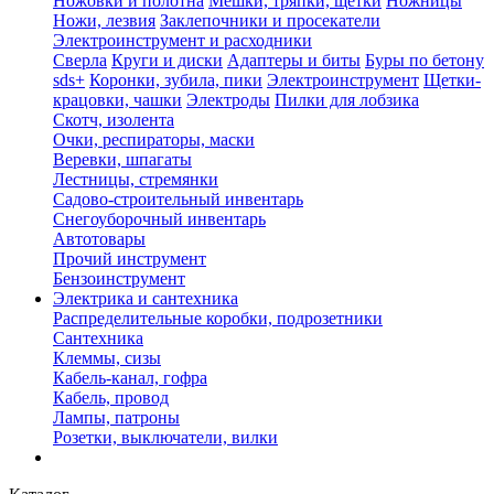
Ножовки и полотна
Мешки, тряпки, щетки
Ножницы
Ножи, лезвия
Заклепочники и просекатели
Электроинструмент и расходники
Сверла
Круги и диски
Адаптеры и биты
Буры по бетону
sds+
Коронки, зубила, пики
Электроинструмент
Щетки-
крацовки, чашки
Электроды
Пилки для лобзика
Скотч, изолента
Очки, респираторы, маски
Веревки, шпагаты
Лестницы, стремянки
Садово-строительный инвентарь
Снегоуборочный инвентарь
Автотовары
Прочий инструмент
Бензоинструмент
Электрика и сантехника
Распределительные коробки, подрозетники
Сантехника
Клеммы, сизы
Кабель-канал, гофра
Кабель, провод
Лампы, патроны
Розетки, выключатели, вилки