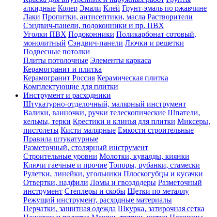
алкидные
Колер
Эмали
Клей
Грунт-эмаль по ржавчине
Лаки
Пропитки, антисептики, масла
Растворители
Сэндвич-панели, подоконники и пр. ПВХ
Уголки ПВХ
Подоконники
Поликарбонат сотовый,
монолитный
Сэндвич-панели
Лючки и решетки
Подвесные потолки
Плиты потолочные
Элементы каркаса
Керамогранит и плитка
Керамогранит Россия
Керамическая плитка
Комплектующие для плитки
Инструмент и расходники
Штукатурно-отделочный, малярный инструмент
Валики, ванночки, ручки телескопические
Шпатели,
кельмы, терки
Крестики и клинья для плитки
Миксеры,
пистолеты
Кисти малярные
Емкости строительные
Правила штукатурные
Разметочный, столярный инструмент
Строительные уровни
Молотки, кувалды, киянки
Ключи гаечные и прочие
Топоры, рубанки, стамески
Рулетки, линейки, угольники
Плоскогубцы и кусачки
Отвертки, надфили
Ломы и гвоздодеры
Разметочный
инструмент
Степлеры и скобы
Щетки по металлу
Режущий инструмент, расходные материалы
Перчатки, защитная одежда
Шкурка, затирочная сетка