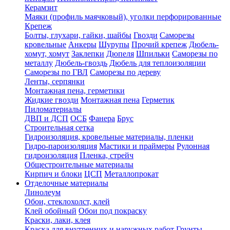
Керамзит
Маяки (профиль маячковый), уголки перфорированные
Крепеж
Болты, глухари, гайки, шайбы
Гвозди
Саморезы
кровельные
Анкеры
Шурупы
Прочий крепеж
Дюбель-
хомут, хомут
Заклепки
Дюпеля
Шпильки
Саморезы по
металлу
Дюбель-гвоздь
Дюбель для теплоизоляции
Саморезы по ГВЛ
Саморезы по дереву
Ленты, серпянки
Монтажная пена, герметики
Жидкие гвозди
Монтажная пена
Герметик
Пиломатериалы
ДВП и ДСП
ОСБ
Фанера
Брус
Строительная сетка
Гидроизоляция, кровельные материалы, пленки
Гидро-пароизоляция
Мастики и праймеры
Рулонная
гидроизоляция
Пленка, стрейч
Общестроительные материалы
Кирпич и блоки
ЦСП
Металлопрокат
Отделочные материалы
Линолеум
Обои, стеклохолст, клей
Клей обойный
Обои под покраску
Краски, лаки, клея
Краска для внутренних и наружных работ
Грунты