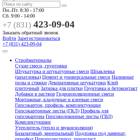
Пн.-Пт.
8:30 - 17:00
Сб.
9:00 - 14:00
423-09-04
+7 (831)
Заказать обратный звонок
Войти
Зарегистрироваться
+7 (831) 423-09-04
Стройматериалы
Сухие смеси, грунтовки
Штукатурка и штукатурные смеси
Шпаклевка
(шпатлевка)
Цемент и универсальные смеси
Наливные
полы и стяжки
Декоративные штукатурки
Клей
плиточный
Затирка для плитки
Грунтовка и бетоконтакт
Добавки в раствор
Гидроизоляционные смеси
Монтажные, кладочные и клеевые смеси
Гипсокартон, профиль, комплектующие
Гипсокартонные листы (ГКЛ)
Профиль для
гипсокартона
Гипсоволоконные листы (ГВЛ)
Комплектующие
Утеплитель (тепло и звукоизоляция)
Базальтовый, минеральный
Подложка под ламинат,
пенофол
Пенополистирол, пенопласт