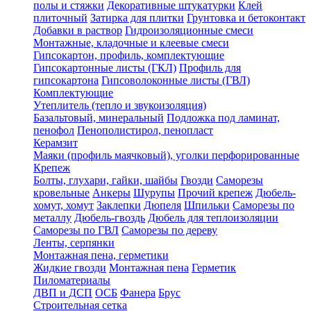
полы и стяжки
Декоративные штукатурки
Клей
плиточный
Затирка для плитки
Грунтовка и бетоконтакт
Добавки в раствор
Гидроизоляционные смеси
Монтажные, кладочные и клеевые смеси
Гипсокартон, профиль, комплектующие
Гипсокартонные листы (ГКЛ)
Профиль для
гипсокартона
Гипсоволоконные листы (ГВЛ)
Комплектующие
Утеплитель (тепло и звукоизоляция)
Базальтовый, минеральный
Подложка под ламинат,
пенофол
Пенополистирол, пенопласт
Керамзит
Маяки (профиль маячковый), уголки перфорированные
Крепеж
Болты, глухари, гайки, шайбы
Гвозди
Саморезы
кровельные
Анкеры
Шурупы
Прочий крепеж
Дюбель-
хомут, хомут
Заклепки
Дюпеля
Шпильки
Саморезы по
металлу
Дюбель-гвоздь
Дюбель для теплоизоляции
Саморезы по ГВЛ
Саморезы по дереву
Ленты, серпянки
Монтажная пена, герметики
Жидкие гвозди
Монтажная пена
Герметик
Пиломатериалы
ДВП и ДСП
ОСБ
Фанера
Брус
Строительная сетка