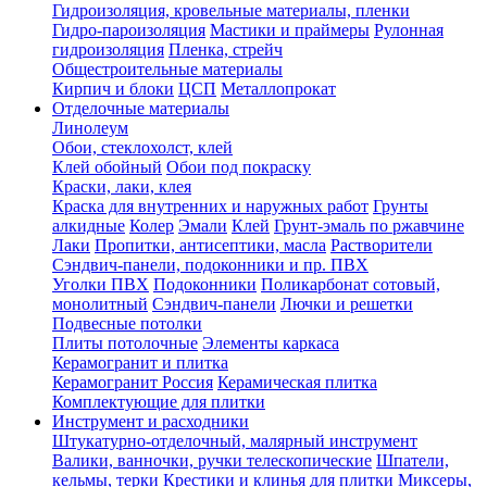
Гидроизоляция, кровельные материалы, пленки
Гидро-пароизоляция
Мастики и праймеры
Рулонная
гидроизоляция
Пленка, стрейч
Общестроительные материалы
Кирпич и блоки
ЦСП
Металлопрокат
Отделочные материалы
Линолеум
Обои, стеклохолст, клей
Клей обойный
Обои под покраску
Краски, лаки, клея
Краска для внутренних и наружных работ
Грунты
алкидные
Колер
Эмали
Клей
Грунт-эмаль по ржавчине
Лаки
Пропитки, антисептики, масла
Растворители
Сэндвич-панели, подоконники и пр. ПВХ
Уголки ПВХ
Подоконники
Поликарбонат сотовый,
монолитный
Сэндвич-панели
Лючки и решетки
Подвесные потолки
Плиты потолочные
Элементы каркаса
Керамогранит и плитка
Керамогранит Россия
Керамическая плитка
Комплектующие для плитки
Инструмент и расходники
Штукатурно-отделочный, малярный инструмент
Валики, ванночки, ручки телескопические
Шпатели,
кельмы, терки
Крестики и клинья для плитки
Миксеры,