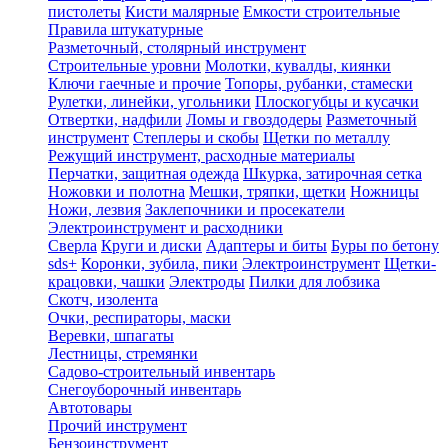
пистолеты
Кисти малярные
Емкости строительные
Правила штукатурные
Разметочный, столярный инструмент
Строительные уровни
Молотки, кувалды, киянки
Ключи гаечные и прочие
Топоры, рубанки, стамески
Рулетки, линейки, угольники
Плоскогубцы и кусачки
Отвертки, надфили
Ломы и гвоздодеры
Разметочный
инструмент
Степлеры и скобы
Щетки по металлу
Режущий инструмент, расходные материалы
Перчатки, защитная одежда
Шкурка, затирочная сетка
Ножовки и полотна
Мешки, тряпки, щетки
Ножницы
Ножи, лезвия
Заклепочники и просекатели
Электроинструмент и расходники
Сверла
Круги и диски
Адаптеры и биты
Буры по бетону
sds+
Коронки, зубила, пики
Электроинструмент
Щетки-
крацовки, чашки
Электроды
Пилки для лобзика
Скотч, изолента
Очки, респираторы, маски
Веревки, шпагаты
Лестницы, стремянки
Садово-строительный инвентарь
Снегоуборочный инвентарь
Автотовары
Прочий инструмент
Бензоинструмент