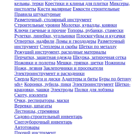
кельмы, терки
Крестики и клинья для плитки
Миксеры,
пистолеты
Кисти малярные
Емкости строительные
Правила штукатурные
Разметочный, столярный инструмент
Строительные уровни
Молотки, кувалды, киянки
Ключи гаечные и прочие
Топоры, рубанки, стамески
Рулетки, линейки, угольники
Плоскогубцы и кусачки
Отвертки, надфили
Ломы и гвоздодеры
Разметочный
инструмент
Степлеры и скобы
Щетки по металлу
Режущий инструмент, расходные материалы
Перчатки, защитная одежда
Шкурка, затирочная сетка
Ножовки и полотна
Мешки, тряпки, щетки
Ножницы
Ножи, лезвия
Заклепочники и просекатели
Электроинструмент и расходники
Сверла
Круги и диски
Адаптеры и биты
Буры по бетону
sds+
Коронки, зубила, пики
Электроинструмент
Щетки-
крацовки, чашки
Электроды
Пилки для лобзика
Скотч, изолента
Очки, респираторы, маски
Веревки, шпагаты
Лестницы, стремянки
Садово-строительный инвентарь
Снегоуборочный инвентарь
Автотовары
Прочий инструмент