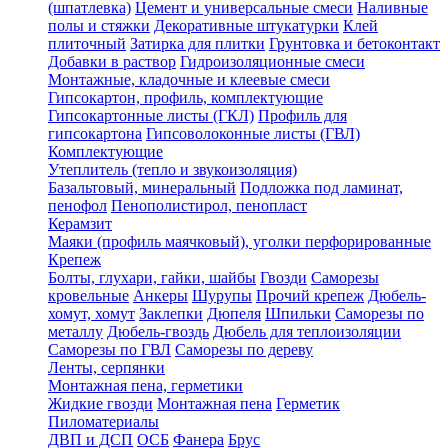
(шпатлевка)
Цемент и универсальные смеси
Наливные
полы и стяжки
Декоративные штукатурки
Клей
плиточный
Затирка для плитки
Грунтовка и бетоконтакт
Добавки в раствор
Гидроизоляционные смеси
Монтажные, кладочные и клеевые смеси
Гипсокартон, профиль, комплектующие
Гипсокартонные листы (ГКЛ)
Профиль для
гипсокартона
Гипсоволоконные листы (ГВЛ)
Комплектующие
Утеплитель (тепло и звукоизоляция)
Базальтовый, минеральный
Подложка под ламинат,
пенофол
Пенополистирол, пенопласт
Керамзит
Маяки (профиль маячковый), уголки перфорированные
Крепеж
Болты, глухари, гайки, шайбы
Гвозди
Саморезы
кровельные
Анкеры
Шурупы
Прочий крепеж
Дюбель-
хомут, хомут
Заклепки
Дюпеля
Шпильки
Саморезы по
металлу
Дюбель-гвоздь
Дюбель для теплоизоляции
Саморезы по ГВЛ
Саморезы по дереву
Ленты, серпянки
Монтажная пена, герметики
Жидкие гвозди
Монтажная пена
Герметик
Пиломатериалы
ДВП и ДСП
ОСБ
Фанера
Брус