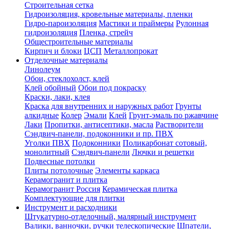
Строительная сетка
Гидроизоляция, кровельные материалы, пленки
Гидро-пароизоляция
Мастики и праймеры
Рулонная
гидроизоляция
Пленка, стрейч
Общестроительные материалы
Кирпич и блоки
ЦСП
Металлопрокат
Отделочные материалы
Линолеум
Обои, стеклохолст, клей
Клей обойный
Обои под покраску
Краски, лаки, клея
Краска для внутренних и наружных работ
Грунты
алкидные
Колер
Эмали
Клей
Грунт-эмаль по ржавчине
Лаки
Пропитки, антисептики, масла
Растворители
Сэндвич-панели, подоконники и пр. ПВХ
Уголки ПВХ
Подоконники
Поликарбонат сотовый,
монолитный
Сэндвич-панели
Лючки и решетки
Подвесные потолки
Плиты потолочные
Элементы каркаса
Керамогранит и плитка
Керамогранит Россия
Керамическая плитка
Комплектующие для плитки
Инструмент и расходники
Штукатурно-отделочный, малярный инструмент
Валики, ванночки, ручки телескопические
Шпатели,