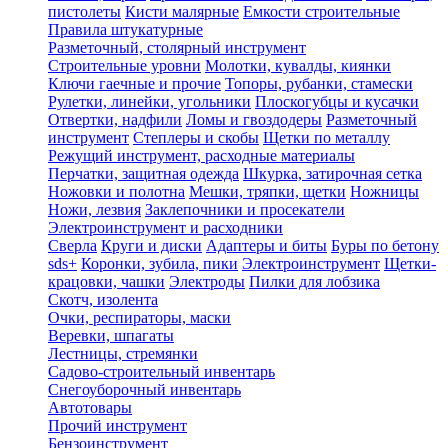
пистолеты
Кисти малярные
Емкости строительные
Правила штукатурные
Разметочный, столярный инструмент
Строительные уровни
Молотки, кувалды, киянки
Ключи гаечные и прочие
Топоры, рубанки, стамески
Рулетки, линейки, угольники
Плоскогубцы и кусачки
Отвертки, надфили
Ломы и гвоздодеры
Разметочный
инструмент
Степлеры и скобы
Щетки по металлу
Режущий инструмент, расходные материалы
Перчатки, защитная одежда
Шкурка, затирочная сетка
Ножовки и полотна
Мешки, тряпки, щетки
Ножницы
Ножи, лезвия
Заклепочники и просекатели
Электроинструмент и расходники
Сверла
Круги и диски
Адаптеры и биты
Буры по бетону
sds+
Коронки, зубила, пики
Электроинструмент
Щетки-
крацовки, чашки
Электроды
Пилки для лобзика
Скотч, изолента
Очки, респираторы, маски
Веревки, шпагаты
Лестницы, стремянки
Садово-строительный инвентарь
Снегоуборочный инвентарь
Автотовары
Прочий инструмент
Бензоинструмент