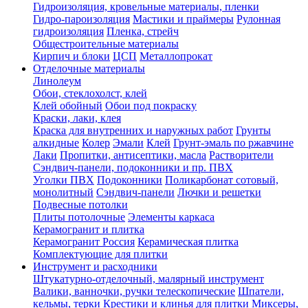
Гидроизоляция, кровельные материалы, пленки
Гидро-пароизоляция
Мастики и праймеры
Рулонная
гидроизоляция
Пленка, стрейч
Общестроительные материалы
Кирпич и блоки
ЦСП
Металлопрокат
Отделочные материалы
Линолеум
Обои, стеклохолст, клей
Клей обойный
Обои под покраску
Краски, лаки, клея
Краска для внутренних и наружных работ
Грунты
алкидные
Колер
Эмали
Клей
Грунт-эмаль по ржавчине
Лаки
Пропитки, антисептики, масла
Растворители
Сэндвич-панели, подоконники и пр. ПВХ
Уголки ПВХ
Подоконники
Поликарбонат сотовый,
монолитный
Сэндвич-панели
Лючки и решетки
Подвесные потолки
Плиты потолочные
Элементы каркаса
Керамогранит и плитка
Керамогранит Россия
Керамическая плитка
Комплектующие для плитки
Инструмент и расходники
Штукатурно-отделочный, малярный инструмент
Валики, ванночки, ручки телескопические
Шпатели,
кельмы, терки
Крестики и клинья для плитки
Миксеры,