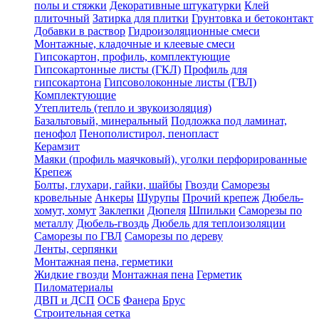
полы и стяжки
Декоративные штукатурки
Клей
плиточный
Затирка для плитки
Грунтовка и бетоконтакт
Добавки в раствор
Гидроизоляционные смеси
Монтажные, кладочные и клеевые смеси
Гипсокартон, профиль, комплектующие
Гипсокартонные листы (ГКЛ)
Профиль для
гипсокартона
Гипсоволоконные листы (ГВЛ)
Комплектующие
Утеплитель (тепло и звукоизоляция)
Базальтовый, минеральный
Подложка под ламинат,
пенофол
Пенополистирол, пенопласт
Керамзит
Маяки (профиль маячковый), уголки перфорированные
Крепеж
Болты, глухари, гайки, шайбы
Гвозди
Саморезы
кровельные
Анкеры
Шурупы
Прочий крепеж
Дюбель-
хомут, хомут
Заклепки
Дюпеля
Шпильки
Саморезы по
металлу
Дюбель-гвоздь
Дюбель для теплоизоляции
Саморезы по ГВЛ
Саморезы по дереву
Ленты, серпянки
Монтажная пена, герметики
Жидкие гвозди
Монтажная пена
Герметик
Пиломатериалы
ДВП и ДСП
ОСБ
Фанера
Брус
Строительная сетка