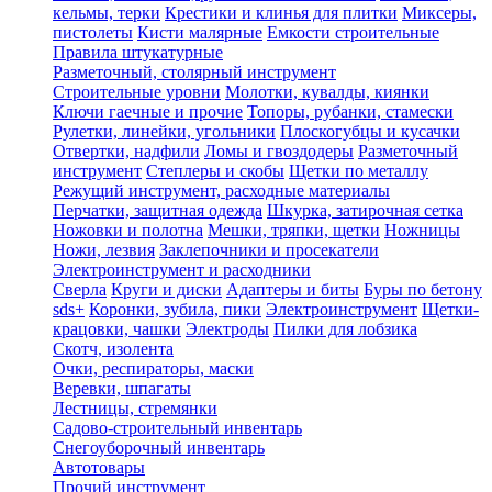
кельмы, терки
Крестики и клинья для плитки
Миксеры,
пистолеты
Кисти малярные
Емкости строительные
Правила штукатурные
Разметочный, столярный инструмент
Строительные уровни
Молотки, кувалды, киянки
Ключи гаечные и прочие
Топоры, рубанки, стамески
Рулетки, линейки, угольники
Плоскогубцы и кусачки
Отвертки, надфили
Ломы и гвоздодеры
Разметочный
инструмент
Степлеры и скобы
Щетки по металлу
Режущий инструмент, расходные материалы
Перчатки, защитная одежда
Шкурка, затирочная сетка
Ножовки и полотна
Мешки, тряпки, щетки
Ножницы
Ножи, лезвия
Заклепочники и просекатели
Электроинструмент и расходники
Сверла
Круги и диски
Адаптеры и биты
Буры по бетону
sds+
Коронки, зубила, пики
Электроинструмент
Щетки-
крацовки, чашки
Электроды
Пилки для лобзика
Скотч, изолента
Очки, респираторы, маски
Веревки, шпагаты
Лестницы, стремянки
Садово-строительный инвентарь
Снегоуборочный инвентарь
Автотовары
Прочий инструмент