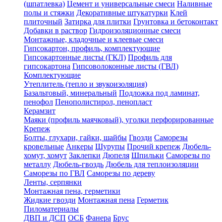
(шпатлевка)
Цемент и универсальные смеси
Наливные
полы и стяжки
Декоративные штукатурки
Клей
плиточный
Затирка для плитки
Грунтовка и бетоконтакт
Добавки в раствор
Гидроизоляционные смеси
Монтажные, кладочные и клеевые смеси
Гипсокартон, профиль, комплектующие
Гипсокартонные листы (ГКЛ)
Профиль для
гипсокартона
Гипсоволоконные листы (ГВЛ)
Комплектующие
Утеплитель (тепло и звукоизоляция)
Базальтовый, минеральный
Подложка под ламинат,
пенофол
Пенополистирол, пенопласт
Керамзит
Маяки (профиль маячковый), уголки перфорированные
Крепеж
Болты, глухари, гайки, шайбы
Гвозди
Саморезы
кровельные
Анкеры
Шурупы
Прочий крепеж
Дюбель-
хомут, хомут
Заклепки
Дюпеля
Шпильки
Саморезы по
металлу
Дюбель-гвоздь
Дюбель для теплоизоляции
Саморезы по ГВЛ
Саморезы по дереву
Ленты, серпянки
Монтажная пена, герметики
Жидкие гвозди
Монтажная пена
Герметик
Пиломатериалы
ДВП и ДСП
ОСБ
Фанера
Брус