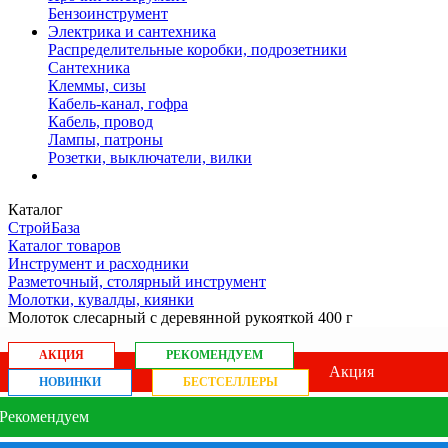
Бензоинструмент
Электрика и сантехника
Распределительные коробки, подрозетники
Сантехника
Клеммы, сизы
Кабель-канал, гофра
Кабель, провод
Лампы, патроны
Розетки, выключатели, вилки
Каталог
СтройБаза
Каталог товаров
Инструмент и расходники
Разметочный, столярный инструмент
Молотки, кувалды, киянки
Молоток слесарный с деревянной рукояткой 400 г
АКЦИЯ
РЕКОМЕНДУЕМ
Акция
НОВИНКИ
БЕСТСЕЛЛЕРЫ
Рекомендуем