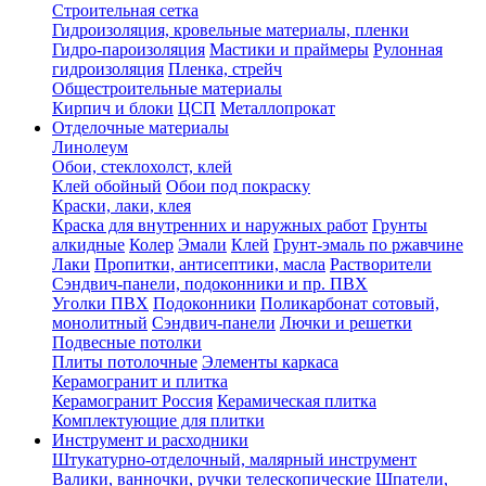
Строительная сетка
Гидроизоляция, кровельные материалы, пленки
Гидро-пароизоляция
Мастики и праймеры
Рулонная
гидроизоляция
Пленка, стрейч
Общестроительные материалы
Кирпич и блоки
ЦСП
Металлопрокат
Отделочные материалы
Линолеум
Обои, стеклохолст, клей
Клей обойный
Обои под покраску
Краски, лаки, клея
Краска для внутренних и наружных работ
Грунты
алкидные
Колер
Эмали
Клей
Грунт-эмаль по ржавчине
Лаки
Пропитки, антисептики, масла
Растворители
Сэндвич-панели, подоконники и пр. ПВХ
Уголки ПВХ
Подоконники
Поликарбонат сотовый,
монолитный
Сэндвич-панели
Лючки и решетки
Подвесные потолки
Плиты потолочные
Элементы каркаса
Керамогранит и плитка
Керамогранит Россия
Керамическая плитка
Комплектующие для плитки
Инструмент и расходники
Штукатурно-отделочный, малярный инструмент
Валики, ванночки, ручки телескопические
Шпатели,