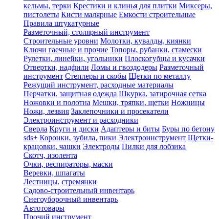
кельмы, терки
Крестики и клинья для плитки
Миксеры,
пистолеты
Кисти малярные
Емкости строительные
Правила штукатурные
Разметочный, столярный инструмент
Строительные уровни
Молотки, кувалды, киянки
Ключи гаечные и прочие
Топоры, рубанки, стамески
Рулетки, линейки, угольники
Плоскогубцы и кусачки
Отвертки, надфили
Ломы и гвоздодеры
Разметочный
инструмент
Степлеры и скобы
Щетки по металлу
Режущий инструмент, расходные материалы
Перчатки, защитная одежда
Шкурка, затирочная сетка
Ножовки и полотна
Мешки, тряпки, щетки
Ножницы
Ножи, лезвия
Заклепочники и просекатели
Электроинструмент и расходники
Сверла
Круги и диски
Адаптеры и биты
Буры по бетону
sds+
Коронки, зубила, пики
Электроинструмент
Щетки-
крацовки, чашки
Электроды
Пилки для лобзика
Скотч, изолента
Очки, респираторы, маски
Веревки, шпагаты
Лестницы, стремянки
Садово-строительный инвентарь
Снегоуборочный инвентарь
Автотовары
Прочий инструмент