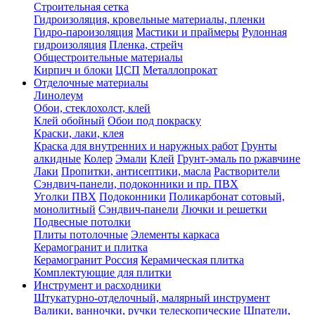
Строительная сетка
Гидроизоляция, кровельные материалы, пленки
Гидро-пароизоляция
Мастики и праймеры
Рулонная
гидроизоляция
Пленка, стрейч
Общестроительные материалы
Кирпич и блоки
ЦСП
Металлопрокат
Отделочные материалы
Линолеум
Обои, стеклохолст, клей
Клей обойный
Обои под покраску
Краски, лаки, клея
Краска для внутренних и наружных работ
Грунты
алкидные
Колер
Эмали
Клей
Грунт-эмаль по ржавчине
Лаки
Пропитки, антисептики, масла
Растворители
Сэндвич-панели, подоконники и пр. ПВХ
Уголки ПВХ
Подоконники
Поликарбонат сотовый,
монолитный
Сэндвич-панели
Лючки и решетки
Подвесные потолки
Плиты потолочные
Элементы каркаса
Керамогранит и плитка
Керамогранит Россия
Керамическая плитка
Комплектующие для плитки
Инструмент и расходники
Штукатурно-отделочный, малярный инструмент
Валики, ванночки, ручки телескопические
Шпатели,