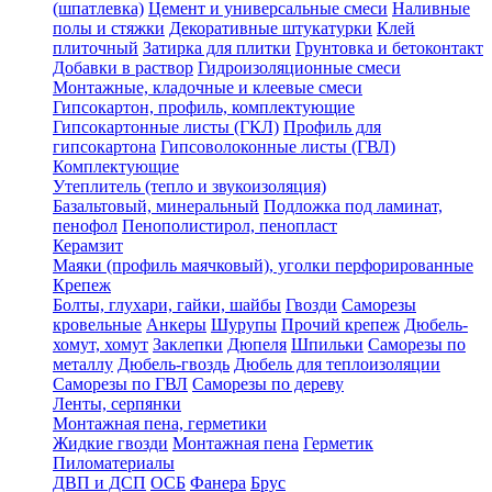
(шпатлевка)
Цемент и универсальные смеси
Наливные
полы и стяжки
Декоративные штукатурки
Клей
плиточный
Затирка для плитки
Грунтовка и бетоконтакт
Добавки в раствор
Гидроизоляционные смеси
Монтажные, кладочные и клеевые смеси
Гипсокартон, профиль, комплектующие
Гипсокартонные листы (ГКЛ)
Профиль для
гипсокартона
Гипсоволоконные листы (ГВЛ)
Комплектующие
Утеплитель (тепло и звукоизоляция)
Базальтовый, минеральный
Подложка под ламинат,
пенофол
Пенополистирол, пенопласт
Керамзит
Маяки (профиль маячковый), уголки перфорированные
Крепеж
Болты, глухари, гайки, шайбы
Гвозди
Саморезы
кровельные
Анкеры
Шурупы
Прочий крепеж
Дюбель-
хомут, хомут
Заклепки
Дюпеля
Шпильки
Саморезы по
металлу
Дюбель-гвоздь
Дюбель для теплоизоляции
Саморезы по ГВЛ
Саморезы по дереву
Ленты, серпянки
Монтажная пена, герметики
Жидкие гвозди
Монтажная пена
Герметик
Пиломатериалы
ДВП и ДСП
ОСБ
Фанера
Брус