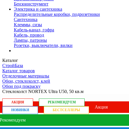
Бензоинструмент
Электрика и сантехника
Распределительные коробки, подрозетники
Сантехника
Клеммы, сизы
Кабель-канал, гофра
Кабель, провод
Лампы, патроны
Розетки, выключатели, вилки
Каталог
СтройБаза
Каталог товаров
Отделочные материалы
Обои, стеклохолст, клей
Обои под покраску
Стеклохолст NORTEX Ultra U50, 50 кв.м
АКЦИЯ
РЕКОМЕНДУЕМ
Акция
НОВИНКИ
БЕСТСЕЛЛЕРЫ
Рекомендуем