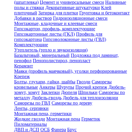
(шпатлевка)
Цемент и универсальные смеси
Наливные
полы и стяжки
Декоративные штукатурки
Клей
плиточный
Затирка для плитки
Грунтовка и бетоконтакт
Добавки в раствор
Гидроизоляционные смеси
Монтажные, кладочные и клеевые смеси
Гипсокартон, профиль, комплектующие
Гипсокартонные листы (ГКЛ)
Профиль для
гипсокартона
Гипсоволоконные листы (ГВЛ)
Комплектующие
Утеплитель (тепло и звукоизоляция)
Базальтовый, минеральный
Подложка под ламинат,
пенофол
Пенополистирол, пенопласт
Керамзит
Маяки (профиль маячковый), уголки перфорированные
Крепеж
Болты, глухари, гайки, шайбы
Гвозди
Саморезы
кровельные
Анкеры
Шурупы
Прочий крепеж
Дюбель-
хомут, хомут
Заклепки
Дюпеля
Шпильки
Саморезы по
металлу
Дюбель-гвоздь
Дюбель для теплоизоляции
Саморезы по ГВЛ
Саморезы по дереву
Ленты, серпянки
Монтажная пена, герметики
Жидкие гвозди
Монтажная пена
Герметик
Пиломатериалы
ДВП и ДСП
ОСБ
Фанера
Брус