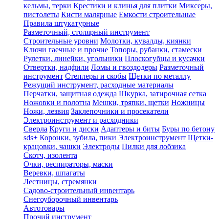
кельмы, терки
Крестики и клинья для плитки
Миксеры,
пистолеты
Кисти малярные
Емкости строительные
Правила штукатурные
Разметочный, столярный инструмент
Строительные уровни
Молотки, кувалды, киянки
Ключи гаечные и прочие
Топоры, рубанки, стамески
Рулетки, линейки, угольники
Плоскогубцы и кусачки
Отвертки, надфили
Ломы и гвоздодеры
Разметочный
инструмент
Степлеры и скобы
Щетки по металлу
Режущий инструмент, расходные материалы
Перчатки, защитная одежда
Шкурка, затирочная сетка
Ножовки и полотна
Мешки, тряпки, щетки
Ножницы
Ножи, лезвия
Заклепочники и просекатели
Электроинструмент и расходники
Сверла
Круги и диски
Адаптеры и биты
Буры по бетону
sds+
Коронки, зубила, пики
Электроинструмент
Щетки-
крацовки, чашки
Электроды
Пилки для лобзика
Скотч, изолента
Очки, респираторы, маски
Веревки, шпагаты
Лестницы, стремянки
Садово-строительный инвентарь
Снегоуборочный инвентарь
Автотовары
Прочий инструмент