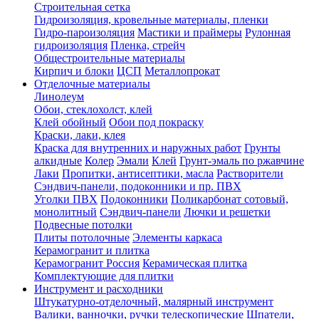
Строительная сетка
Гидроизоляция, кровельные материалы, пленки
Гидро-пароизоляция
Мастики и праймеры
Рулонная
гидроизоляция
Пленка, стрейч
Общестроительные материалы
Кирпич и блоки
ЦСП
Металлопрокат
Отделочные материалы
Линолеум
Обои, стеклохолст, клей
Клей обойный
Обои под покраску
Краски, лаки, клея
Краска для внутренних и наружных работ
Грунты
алкидные
Колер
Эмали
Клей
Грунт-эмаль по ржавчине
Лаки
Пропитки, антисептики, масла
Растворители
Сэндвич-панели, подоконники и пр. ПВХ
Уголки ПВХ
Подоконники
Поликарбонат сотовый,
монолитный
Сэндвич-панели
Лючки и решетки
Подвесные потолки
Плиты потолочные
Элементы каркаса
Керамогранит и плитка
Керамогранит Россия
Керамическая плитка
Комплектующие для плитки
Инструмент и расходники
Штукатурно-отделочный, малярный инструмент
Валики, ванночки, ручки телескопические
Шпатели,