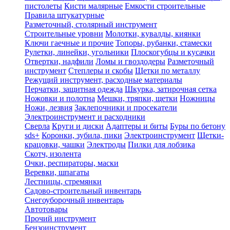
пистолеты
Кисти малярные
Емкости строительные
Правила штукатурные
Разметочный, столярный инструмент
Строительные уровни
Молотки, кувалды, киянки
Ключи гаечные и прочие
Топоры, рубанки, стамески
Рулетки, линейки, угольники
Плоскогубцы и кусачки
Отвертки, надфили
Ломы и гвоздодеры
Разметочный
инструмент
Степлеры и скобы
Щетки по металлу
Режущий инструмент, расходные материалы
Перчатки, защитная одежда
Шкурка, затирочная сетка
Ножовки и полотна
Мешки, тряпки, щетки
Ножницы
Ножи, лезвия
Заклепочники и просекатели
Электроинструмент и расходники
Сверла
Круги и диски
Адаптеры и биты
Буры по бетону
sds+
Коронки, зубила, пики
Электроинструмент
Щетки-
крацовки, чашки
Электроды
Пилки для лобзика
Скотч, изолента
Очки, респираторы, маски
Веревки, шпагаты
Лестницы, стремянки
Садово-строительный инвентарь
Снегоуборочный инвентарь
Автотовары
Прочий инструмент
Бензоинструмент