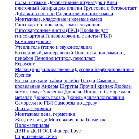
полы и стяжки
Декоративные штукатурки
Клей
плиточный
Затирка для плитки
Грунтовка и бетоконтакт
Добавки в раствор
Гидроизоляционные смеси
Монтажные, кладочные и клеевые смеси
Гипсокартон, профиль, комплектующие
Гипсокартонные листы (ГКЛ)
Профиль для
гипсокартона
Гипсоволоконные листы (ГВЛ)
Комплектующие
Утеплитель (тепло и звукоизоляция)
Базальтовый, минеральный
Подложка под ламинат,
пенофол
Пенополистирол, пенопласт
Керамзит
Маяки (профиль маячковый), уголки перфорированные
Крепеж
Болты, глухари, гайки, шайбы
Гвозди
Саморезы
кровельные
Анкеры
Шурупы
Прочий крепеж
Дюбель-
хомут, хомут
Заклепки
Дюпеля
Шпильки
Саморезы по
металлу
Дюбель-гвоздь
Дюбель для теплоизоляции
Саморезы по ГВЛ
Саморезы по дереву
Ленты, серпянки
Монтажная пена, герметики
Жидкие гвозди
Монтажная пена
Герметик
Пиломатериалы
ДВП и ДСП
ОСБ
Фанера
Брус
Строительная сетка