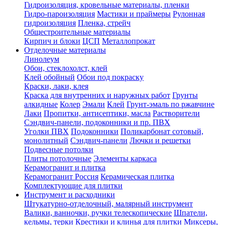
Гидроизоляция, кровельные материалы, пленки
Гидро-пароизоляция
Мастики и праймеры
Рулонная
гидроизоляция
Пленка, стрейч
Общестроительные материалы
Кирпич и блоки
ЦСП
Металлопрокат
Отделочные материалы
Линолеум
Обои, стеклохолст, клей
Клей обойный
Обои под покраску
Краски, лаки, клея
Краска для внутренних и наружных работ
Грунты
алкидные
Колер
Эмали
Клей
Грунт-эмаль по ржавчине
Лаки
Пропитки, антисептики, масла
Растворители
Сэндвич-панели, подоконники и пр. ПВХ
Уголки ПВХ
Подоконники
Поликарбонат сотовый,
монолитный
Сэндвич-панели
Лючки и решетки
Подвесные потолки
Плиты потолочные
Элементы каркаса
Керамогранит и плитка
Керамогранит Россия
Керамическая плитка
Комплектующие для плитки
Инструмент и расходники
Штукатурно-отделочный, малярный инструмент
Валики, ванночки, ручки телескопические
Шпатели,
кельмы, терки
Крестики и клинья для плитки
Миксеры,