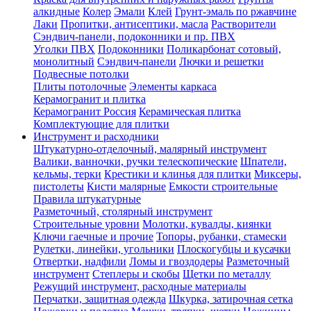
алкидные
Колер
Эмали
Клей
Грунт-эмаль по ржавчине
Лаки
Пропитки, антисептики, масла
Растворители
Сэндвич-панели, подоконники и пр. ПВХ
Уголки ПВХ
Подоконники
Поликарбонат сотовый,
монолитный
Сэндвич-панели
Лючки и решетки
Подвесные потолки
Плиты потолочные
Элементы каркаса
Керамогранит и плитка
Керамогранит Россия
Керамическая плитка
Комплектующие для плитки
Инструмент и расходники
Штукатурно-отделочный, малярный инструмент
Валики, ванночки, ручки телескопические
Шпатели,
кельмы, терки
Крестики и клинья для плитки
Миксеры,
пистолеты
Кисти малярные
Емкости строительные
Правила штукатурные
Разметочный, столярный инструмент
Строительные уровни
Молотки, кувалды, киянки
Ключи гаечные и прочие
Топоры, рубанки, стамески
Рулетки, линейки, угольники
Плоскогубцы и кусачки
Отвертки, надфили
Ломы и гвоздодеры
Разметочный
инструмент
Степлеры и скобы
Щетки по металлу
Режущий инструмент, расходные материалы
Перчатки, защитная одежда
Шкурка, затирочная сетка