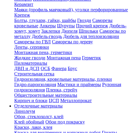
Керамзит
Маяки (профиль маячковый), уголки перфорированные
Крепеж
Болты, глухари, гайки, шайбы
Гвозди
Саморезы
кровельные
Анкеры
Шурупы
Прочий крепеж
Дюбель-
хомут, хомут
Заклепки
Дюпеля
Шпильки
Саморезы по
металлу
Дюбель-гвоздь
Дюбель для теплоизоляции
Саморезы по ГВЛ
Саморезы по дереву
Ленты, серпянки
Монтажная пена, герметики
Жидкие гвозди
Монтажная пена
Герметик
Пиломатериалы
ДВП и ДСП
ОСБ
Фанера
Брус
Строительная сетка
Гидроизоляция, кровельные материалы, пленки
Гидро-пароизоляция
Мастики и праймеры
Рулонная
гидроизоляция
Пленка, стрейч
Общестроительные материалы
Кирпич и блоки
ЦСП
Металлопрокат
Отделочные материалы
Линолеум
Обои, стеклохолст, клей
Клей обойный
Обои под покраску
Краски, лаки, клея
Краска для внутренних и наружных работ
Грунты