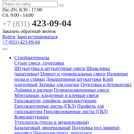
Пн.-Пт.
8:30 - 17:00
Сб.
9:00 - 14:00
423-09-04
+7 (831)
Заказать обратный звонок
Войти
Зарегистрироваться
+7 (831) 423-09-04
Стройматериалы
Сухие смеси, грунтовки
Штукатурка и штукатурные смеси
Шпаклевка
(шпатлевка)
Цемент и универсальные смеси
Наливные
полы и стяжки
Декоративные штукатурки
Клей
плиточный
Затирка для плитки
Грунтовка и бетоконтакт
Добавки в раствор
Гидроизоляционные смеси
Монтажные, кладочные и клеевые смеси
Гипсокартон, профиль, комплектующие
Гипсокартонные листы (ГКЛ)
Профиль для
гипсокартона
Гипсоволоконные листы (ГВЛ)
Комплектующие
Утеплитель (тепло и звукоизоляция)
Базальтовый, минеральный
Подложка под ламинат,
пенофол
Пенополистирол, пенопласт