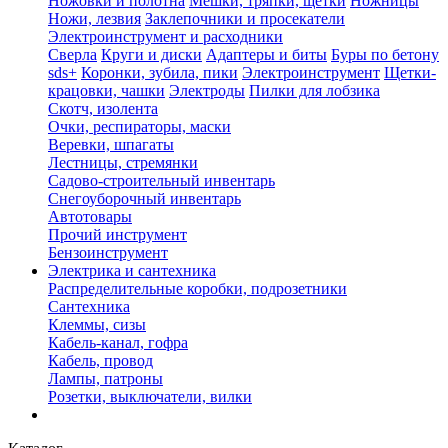
Ножовки и полотна
Мешки, тряпки, щетки
Ножницы
Ножи, лезвия
Заклепочники и просекатели
Электроинструмент и расходники
Сверла
Круги и диски
Адаптеры и биты
Буры по бетону
sds+
Коронки, зубила, пики
Электроинструмент
Щетки-
крацовки, чашки
Электроды
Пилки для лобзика
Скотч, изолента
Очки, респираторы, маски
Веревки, шпагаты
Лестницы, стремянки
Садово-строительный инвентарь
Снегоуборочный инвентарь
Автотовары
Прочий инструмент
Бензоинструмент
Электрика и сантехника
Распределительные коробки, подрозетники
Сантехника
Клеммы, сизы
Кабель-канал, гофра
Кабель, провод
Лампы, патроны
Розетки, выключатели, вилки