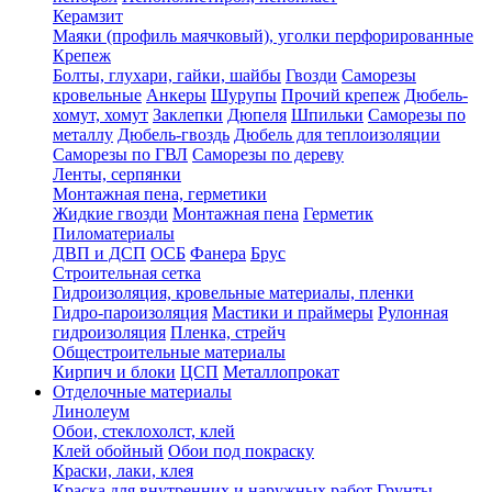
Керамзит
Маяки (профиль маячковый), уголки перфорированные
Крепеж
Болты, глухари, гайки, шайбы
Гвозди
Саморезы
кровельные
Анкеры
Шурупы
Прочий крепеж
Дюбель-
хомут, хомут
Заклепки
Дюпеля
Шпильки
Саморезы по
металлу
Дюбель-гвоздь
Дюбель для теплоизоляции
Саморезы по ГВЛ
Саморезы по дереву
Ленты, серпянки
Монтажная пена, герметики
Жидкие гвозди
Монтажная пена
Герметик
Пиломатериалы
ДВП и ДСП
ОСБ
Фанера
Брус
Строительная сетка
Гидроизоляция, кровельные материалы, пленки
Гидро-пароизоляция
Мастики и праймеры
Рулонная
гидроизоляция
Пленка, стрейч
Общестроительные материалы
Кирпич и блоки
ЦСП
Металлопрокат
Отделочные материалы
Линолеум
Обои, стеклохолст, клей
Клей обойный
Обои под покраску
Краски, лаки, клея
Краска для внутренних и наружных работ
Грунты