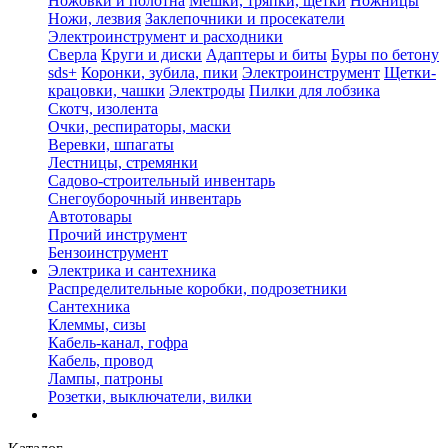
Ножовки и полотна
Мешки, тряпки, щетки
Ножницы
Ножи, лезвия
Заклепочники и просекатели
Электроинструмент и расходники
Сверла
Круги и диски
Адаптеры и биты
Буры по бетону
sds+
Коронки, зубила, пики
Электроинструмент
Щетки-
крацовки, чашки
Электроды
Пилки для лобзика
Скотч, изолента
Очки, респираторы, маски
Веревки, шпагаты
Лестницы, стремянки
Садово-строительный инвентарь
Снегоуборочный инвентарь
Автотовары
Прочий инструмент
Бензоинструмент
Электрика и сантехника
Распределительные коробки, подрозетники
Сантехника
Клеммы, сизы
Кабель-канал, гофра
Кабель, провод
Лампы, патроны
Розетки, выключатели, вилки