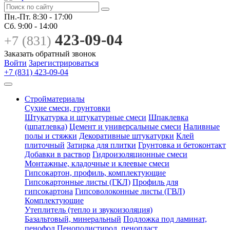
Пн.-Пт.
8:30 - 17:00
Сб.
9:00 - 14:00
423-09-04
+7 (831)
Заказать обратный звонок
Войти
Зарегистрироваться
+7 (831) 423-09-04
Стройматериалы
Сухие смеси, грунтовки
Штукатурка и штукатурные смеси
Шпаклевка
(шпатлевка)
Цемент и универсальные смеси
Наливные
полы и стяжки
Декоративные штукатурки
Клей
плиточный
Затирка для плитки
Грунтовка и бетоконтакт
Добавки в раствор
Гидроизоляционные смеси
Монтажные, кладочные и клеевые смеси
Гипсокартон, профиль, комплектующие
Гипсокартонные листы (ГКЛ)
Профиль для
гипсокартона
Гипсоволоконные листы (ГВЛ)
Комплектующие
Утеплитель (тепло и звукоизоляция)
Базальтовый, минеральный
Подложка под ламинат,
пенофол
Пенополистирол, пенопласт