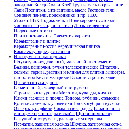
алкидные
Колер
Эмали
Клей
Грунт-эмаль по ржавчине
Лаки
Пропитки, антисептики, масла
Растворители
Сэндвич-панели, подоконники и пр. ПВХ
Уголки ПВХ
Подоконники
Поликарбонат сотовый,
монолитный
Сэндвич-панели
Лючки и решетки
Подвесные потолки
Плиты потолочные
Элементы каркаса
Керамогранит и плитка
Керамогранит Россия
Керамическая плитка
Комплектующие для плитки
Инструмент и расходники
Штукатурно-отделочный, малярный инструмент
Валики, ванночки, ручки телескопические
Шпатели,
кельмы, терки
Крестики и клинья для плитки
Миксеры,
пистолеты
Кисти малярные
Емкости строительные
Правила штукатурные
Разметочный, столярный инструмент
Строительные уровни
Молотки, кувалды, киянки
Ключи гаечные и прочие
Топоры, рубанки, стамески
Рулетки, линейки, угольники
Плоскогубцы и кусачки
Отвертки, надфили
Ломы и гвоздодеры
Разметочный
инструмент
Степлеры и скобы
Щетки по металлу
Режущий инструмент, расходные материалы
Перчатки, защитная одежда
Шкурка, затирочная сетка