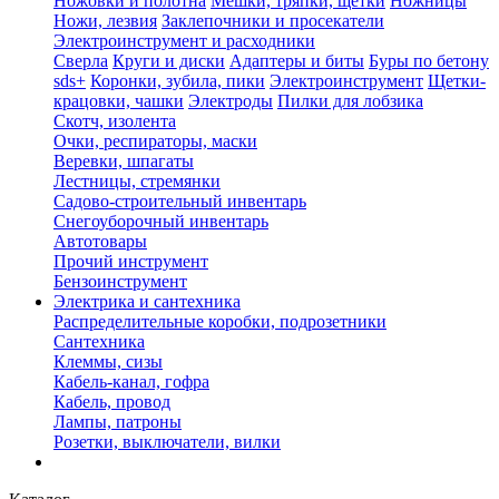
Ножовки и полотна
Мешки, тряпки, щетки
Ножницы
Ножи, лезвия
Заклепочники и просекатели
Электроинструмент и расходники
Сверла
Круги и диски
Адаптеры и биты
Буры по бетону
sds+
Коронки, зубила, пики
Электроинструмент
Щетки-
крацовки, чашки
Электроды
Пилки для лобзика
Скотч, изолента
Очки, респираторы, маски
Веревки, шпагаты
Лестницы, стремянки
Садово-строительный инвентарь
Снегоуборочный инвентарь
Автотовары
Прочий инструмент
Бензоинструмент
Электрика и сантехника
Распределительные коробки, подрозетники
Сантехника
Клеммы, сизы
Кабель-канал, гофра
Кабель, провод
Лампы, патроны
Розетки, выключатели, вилки