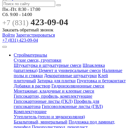
Пн.-Пт.
8:30 - 17:00
Сб.
9:00 - 14:00
423-09-04
+7 (831)
Заказать обратный звонок
Войти
Зарегистрироваться
+7 (831) 423-09-04
Стройматериалы
Сухие смеси, грунтовки
Штукатурка и штукатурные смеси
Шпаклевка
(шпатлевка)
Цемент и универсальные смеси
Наливные
полы и стяжки
Декоративные штукатурки
Клей
плиточный
Затирка для плитки
Грунтовка и бетоконтакт
Добавки в раствор
Гидроизоляционные смеси
Монтажные, кладочные и клеевые смеси
Гипсокартон, профиль, комплектующие
Гипсокартонные листы (ГКЛ)
Профиль для
гипсокартона
Гипсоволоконные листы (ГВЛ)
Комплектующие
Утеплитель (тепло и звукоизоляция)
Базальтовый, минеральный
Подложка под ламинат,
пенофол
Пенополистирол, пенопласт