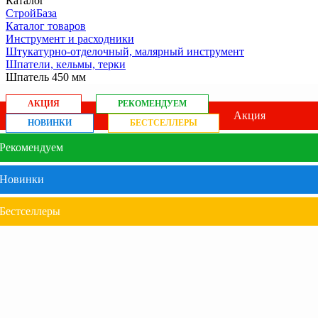
Каталог
СтройБаза
Каталог товаров
Инструмент и расходники
Штукатурно-отделочный, малярный инструмент
Шпатели, кельмы, терки
Шпатель 450 мм
АКЦИЯ
РЕКОМЕНДУЕМ
Акция
НОВИНКИ
БЕСТСЕЛЛЕРЫ
Рекомендуем
Новинки
Бестселлеры