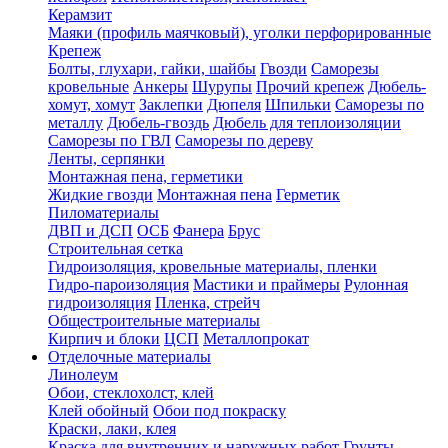
Керамзит
Маяки (профиль маячковый), уголки перфорированные
Крепеж
Болты, глухари, гайки, шайбы
Гвозди
Саморезы
кровельные
Анкеры
Шурупы
Прочий крепеж
Дюбель-
хомут, хомут
Заклепки
Дюпеля
Шпильки
Саморезы по
металлу
Дюбель-гвоздь
Дюбель для теплоизоляции
Саморезы по ГВЛ
Саморезы по дереву
Ленты, серпянки
Монтажная пена, герметики
Жидкие гвозди
Монтажная пена
Герметик
Пиломатериалы
ДВП и ДСП
ОСБ
Фанера
Брус
Строительная сетка
Гидроизоляция, кровельные материалы, пленки
Гидро-пароизоляция
Мастики и праймеры
Рулонная
гидроизоляция
Пленка, стрейч
Общестроительные материалы
Кирпич и блоки
ЦСП
Металлопрокат
Отделочные материалы
Линолеум
Обои, стеклохолст, клей
Клей обойный
Обои под покраску
Краски, лаки, клея
Краска для внутренних и наружных работ
Грунты