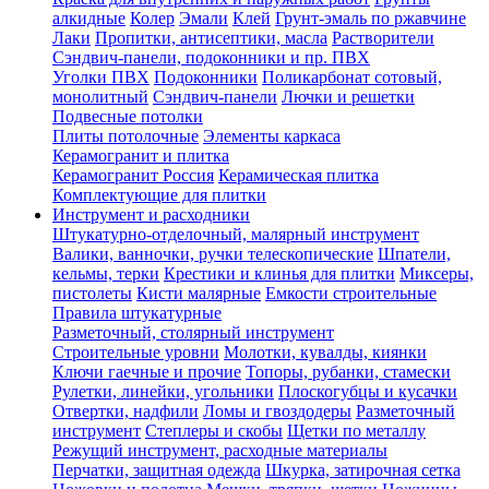
алкидные
Колер
Эмали
Клей
Грунт-эмаль по ржавчине
Лаки
Пропитки, антисептики, масла
Растворители
Сэндвич-панели, подоконники и пр. ПВХ
Уголки ПВХ
Подоконники
Поликарбонат сотовый,
монолитный
Сэндвич-панели
Лючки и решетки
Подвесные потолки
Плиты потолочные
Элементы каркаса
Керамогранит и плитка
Керамогранит Россия
Керамическая плитка
Комплектующие для плитки
Инструмент и расходники
Штукатурно-отделочный, малярный инструмент
Валики, ванночки, ручки телескопические
Шпатели,
кельмы, терки
Крестики и клинья для плитки
Миксеры,
пистолеты
Кисти малярные
Емкости строительные
Правила штукатурные
Разметочный, столярный инструмент
Строительные уровни
Молотки, кувалды, киянки
Ключи гаечные и прочие
Топоры, рубанки, стамески
Рулетки, линейки, угольники
Плоскогубцы и кусачки
Отвертки, надфили
Ломы и гвоздодеры
Разметочный
инструмент
Степлеры и скобы
Щетки по металлу
Режущий инструмент, расходные материалы
Перчатки, защитная одежда
Шкурка, затирочная сетка