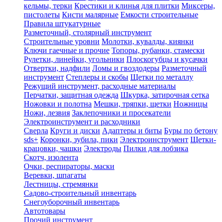
кельмы, терки
Крестики и клинья для плитки
Миксеры,
пистолеты
Кисти малярные
Емкости строительные
Правила штукатурные
Разметочный, столярный инструмент
Строительные уровни
Молотки, кувалды, киянки
Ключи гаечные и прочие
Топоры, рубанки, стамески
Рулетки, линейки, угольники
Плоскогубцы и кусачки
Отвертки, надфили
Ломы и гвоздодеры
Разметочный
инструмент
Степлеры и скобы
Щетки по металлу
Режущий инструмент, расходные материалы
Перчатки, защитная одежда
Шкурка, затирочная сетка
Ножовки и полотна
Мешки, тряпки, щетки
Ножницы
Ножи, лезвия
Заклепочники и просекатели
Электроинструмент и расходники
Сверла
Круги и диски
Адаптеры и биты
Буры по бетону
sds+
Коронки, зубила, пики
Электроинструмент
Щетки-
крацовки, чашки
Электроды
Пилки для лобзика
Скотч, изолента
Очки, респираторы, маски
Веревки, шпагаты
Лестницы, стремянки
Садово-строительный инвентарь
Снегоуборочный инвентарь
Автотовары
Прочий инструмент