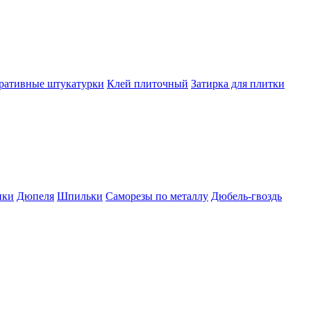
ративные штукатурки
Клей плиточный
Затирка для плитки
пки
Дюпеля
Шпильки
Саморезы по металлу
Дюбель-гвоздь