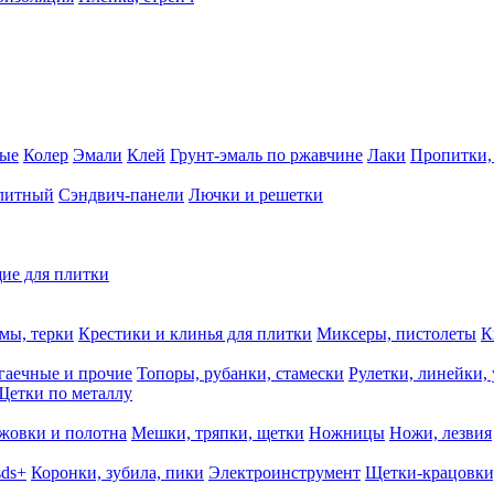
ные
Колер
Эмали
Клей
Грунт-эмаль по ржавчине
Лаки
Пропитки,
олитный
Сэндвич-панели
Лючки и решетки
ие для плитки
мы, терки
Крестики и клинья для плитки
Миксеры, пистолеты
К
гаечные и прочие
Топоры, рубанки, стамески
Рулетки, линейки,
Щетки по металлу
жовки и полотна
Мешки, тряпки, щетки
Ножницы
Ножи, лезвия
sds+
Коронки, зубила, пики
Электроинструмент
Щетки-крацовки