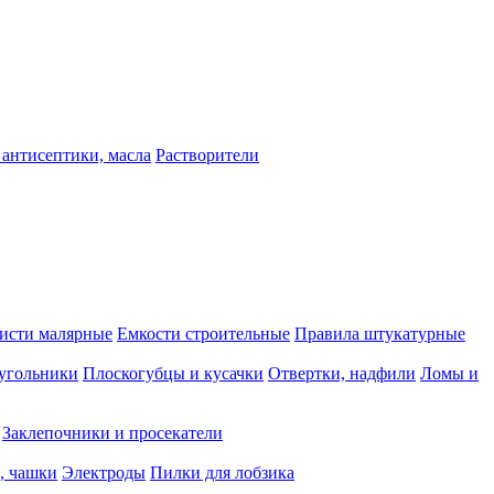
 антисептики, масла
Растворители
исти малярные
Емкости строительные
Правила штукатурные
 угольники
Плоскогубцы и кусачки
Отвертки, надфили
Ломы и
Заклепочники и просекатели
, чашки
Электроды
Пилки для лобзика