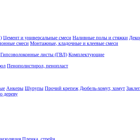
)
Цемент и универсальные смеси
Наливные полы и стяжки
Деко
ионные смеси
Монтажные, кладочные и клеевые смеси
Гипсоволоконные листы (ГВЛ)
Комплектующие
фол
Пенополистирол, пенопласт
ые
Анкеры
Шурупы
Прочий крепеж
Дюбель-хомут, хомут
Закле
о дереву
оизоляция
Пленка, стрейч