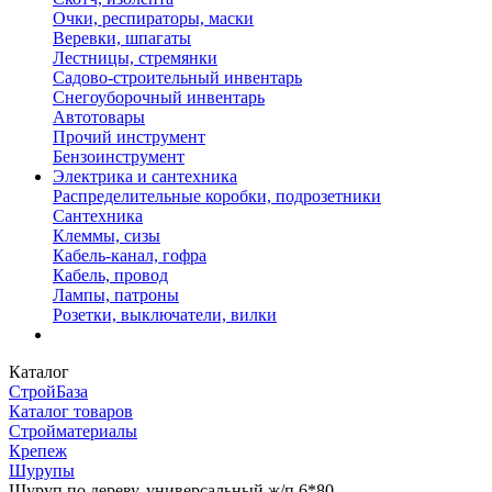
Очки, респираторы, маски
Веревки, шпагаты
Лестницы, стремянки
Садово-строительный инвентарь
Снегоуборочный инвентарь
Автотовары
Прочий инструмент
Бензоинструмент
Электрика и сантехника
Распределительные коробки, подрозетники
Сантехника
Клеммы, сизы
Кабель-канал, гофра
Кабель, провод
Лампы, патроны
Розетки, выключатели, вилки
Каталог
СтройБаза
Каталог товаров
Стройматериалы
Крепеж
Шурупы
Шуруп по дереву, универсальный ж/п 6*80