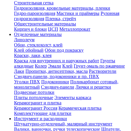
Строительная сетка
Гидроизоляция, кровельные материалы, пленки
Гидро-пароизоляция
Мастики и праймеры
Рулонная
гидроизоляция
Пленка, стрейч
Общестроительные материалы
Кирпич и блоки
ЦСП
Металлопрокат
Отделочные материалы
Линолеум
Обои, стеклохолст, клей
Клей обойный
Обои под покраску
Краски, лаки, клея
Краска для внутренних и наружных работ
Грунты
алкидные
Колер
Эмали
Клей
Грунт-эмаль по ржавчине
Лаки
Пропитки, антисептики, масла
Растворители
Сэндвич-панели, подоконники и пр. ПВХ
Уголки ПВХ
Подоконники
Поликарбонат сотовый,
монолитный
Сэндвич-панели
Лючки и решетки
Подвесные потолки
Плиты потолочные
Элементы каркаса
Керамогранит и плитка
Керамогранит Россия
Керамическая плитка
Комплектующие для плитки
Инструмент и расходники
Штукатурно-отделочный, малярный инструмент
Валики, ванночки, ручки телескопические
Шпатели,