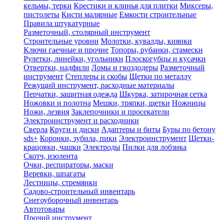
кельмы, терки
Крестики и клинья для плитки
Миксеры,
пистолеты
Кисти малярные
Емкости строительные
Правила штукатурные
Разметочный, столярный инструмент
Строительные уровни
Молотки, кувалды, киянки
Ключи гаечные и прочие
Топоры, рубанки, стамески
Рулетки, линейки, угольники
Плоскогубцы и кусачки
Отвертки, надфили
Ломы и гвоздодеры
Разметочный
инструмент
Степлеры и скобы
Щетки по металлу
Режущий инструмент, расходные материалы
Перчатки, защитная одежда
Шкурка, затирочная сетка
Ножовки и полотна
Мешки, тряпки, щетки
Ножницы
Ножи, лезвия
Заклепочники и просекатели
Электроинструмент и расходники
Сверла
Круги и диски
Адаптеры и биты
Буры по бетону
sds+
Коронки, зубила, пики
Электроинструмент
Щетки-
крацовки, чашки
Электроды
Пилки для лобзика
Скотч, изолента
Очки, респираторы, маски
Веревки, шпагаты
Лестницы, стремянки
Садово-строительный инвентарь
Снегоуборочный инвентарь
Автотовары
Прочий инструмент