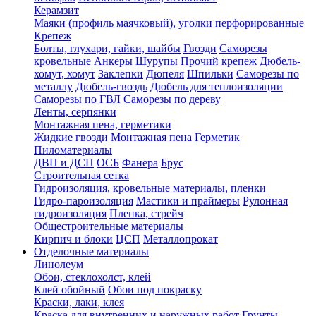
Керамзит
Маяки (профиль маячковый), уголки перфорированные
Крепеж
Болты, глухари, гайки, шайбы
Гвозди
Саморезы
кровельные
Анкеры
Шурупы
Прочий крепеж
Дюбель-
хомут, хомут
Заклепки
Дюпеля
Шпильки
Саморезы по
металлу
Дюбель-гвоздь
Дюбель для теплоизоляции
Саморезы по ГВЛ
Саморезы по дереву
Ленты, серпянки
Монтажная пена, герметики
Жидкие гвозди
Монтажная пена
Герметик
Пиломатериалы
ДВП и ДСП
ОСБ
Фанера
Брус
Строительная сетка
Гидроизоляция, кровельные материалы, пленки
Гидро-пароизоляция
Мастики и праймеры
Рулонная
гидроизоляция
Пленка, стрейч
Общестроительные материалы
Кирпич и блоки
ЦСП
Металлопрокат
Отделочные материалы
Линолеум
Обои, стеклохолст, клей
Клей обойный
Обои под покраску
Краски, лаки, клея
Краска для внутренних и наружных работ
Грунты