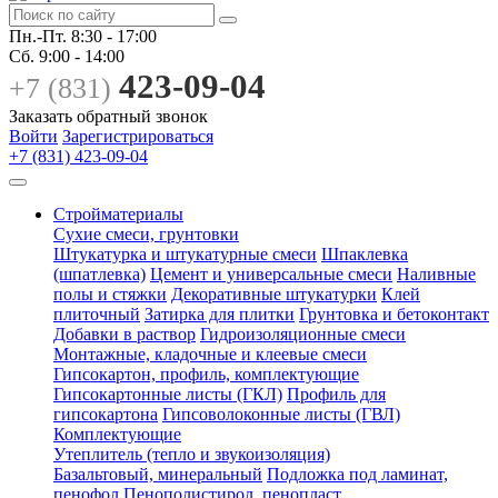
Пн.-Пт.
8:30 - 17:00
Сб.
9:00 - 14:00
423-09-04
+7 (831)
Заказать обратный звонок
Войти
Зарегистрироваться
+7 (831) 423-09-04
Стройматериалы
Сухие смеси, грунтовки
Штукатурка и штукатурные смеси
Шпаклевка
(шпатлевка)
Цемент и универсальные смеси
Наливные
полы и стяжки
Декоративные штукатурки
Клей
плиточный
Затирка для плитки
Грунтовка и бетоконтакт
Добавки в раствор
Гидроизоляционные смеси
Монтажные, кладочные и клеевые смеси
Гипсокартон, профиль, комплектующие
Гипсокартонные листы (ГКЛ)
Профиль для
гипсокартона
Гипсоволоконные листы (ГВЛ)
Комплектующие
Утеплитель (тепло и звукоизоляция)
Базальтовый, минеральный
Подложка под ламинат,
пенофол
Пенополистирол, пенопласт