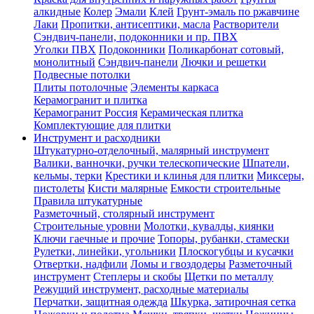
алкидные
Колер
Эмали
Клей
Грунт-эмаль по ржавчине
Лаки
Пропитки, антисептики, масла
Растворители
Сэндвич-панели, подоконники и пр. ПВХ
Уголки ПВХ
Подоконники
Поликарбонат сотовый,
монолитный
Сэндвич-панели
Лючки и решетки
Подвесные потолки
Плиты потолочные
Элементы каркаса
Керамогранит и плитка
Керамогранит Россия
Керамическая плитка
Комплектующие для плитки
Инструмент и расходники
Штукатурно-отделочный, малярный инструмент
Валики, ванночки, ручки телескопические
Шпатели,
кельмы, терки
Крестики и клинья для плитки
Миксеры,
пистолеты
Кисти малярные
Емкости строительные
Правила штукатурные
Разметочный, столярный инструмент
Строительные уровни
Молотки, кувалды, киянки
Ключи гаечные и прочие
Топоры, рубанки, стамески
Рулетки, линейки, угольники
Плоскогубцы и кусачки
Отвертки, надфили
Ломы и гвоздодеры
Разметочный
инструмент
Степлеры и скобы
Щетки по металлу
Режущий инструмент, расходные материалы
Перчатки, защитная одежда
Шкурка, затирочная сетка