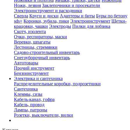
Ножовки и полотна
Мешки, тряпки, щетки
Ножницы
Ножи, лезвия
Заклепочники и просекатели
Электроинструмент и расходники
Сверла
Круги и диски
Адаптеры и биты
Буры по бетону
sds+
Коронки, зубила, пики
Электроинструмент
Щетки-
крацовки, чашки
Электроды
Пилки для лобзика
Скотч, изолента
Очки, респираторы, маски
Веревки, шпагаты
Лестницы, стремянки
Садово-строительный инвентарь
Снегоуборочный инвентарь
Автотовары
Прочий инструмент
Бензоинструмент
Электрика и сантехника
Распределительные коробки, подрозетники
Сантехника
Клеммы, сизы
Кабель-канал, гофра
Кабель, провод
Лампы, патроны
Розетки, выключатели, вилки