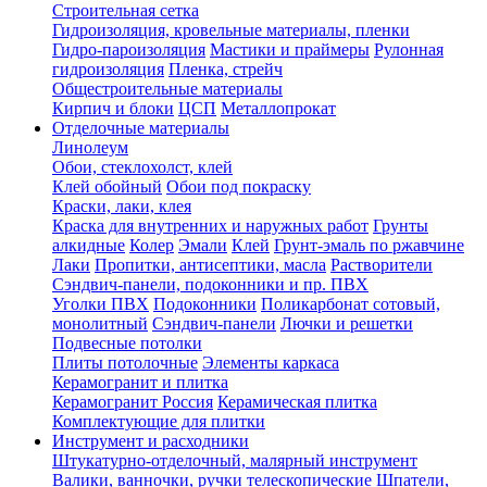
Строительная сетка
Гидроизоляция, кровельные материалы, пленки
Гидро-пароизоляция
Мастики и праймеры
Рулонная
гидроизоляция
Пленка, стрейч
Общестроительные материалы
Кирпич и блоки
ЦСП
Металлопрокат
Отделочные материалы
Линолеум
Обои, стеклохолст, клей
Клей обойный
Обои под покраску
Краски, лаки, клея
Краска для внутренних и наружных работ
Грунты
алкидные
Колер
Эмали
Клей
Грунт-эмаль по ржавчине
Лаки
Пропитки, антисептики, масла
Растворители
Сэндвич-панели, подоконники и пр. ПВХ
Уголки ПВХ
Подоконники
Поликарбонат сотовый,
монолитный
Сэндвич-панели
Лючки и решетки
Подвесные потолки
Плиты потолочные
Элементы каркаса
Керамогранит и плитка
Керамогранит Россия
Керамическая плитка
Комплектующие для плитки
Инструмент и расходники
Штукатурно-отделочный, малярный инструмент
Валики, ванночки, ручки телескопические
Шпатели,