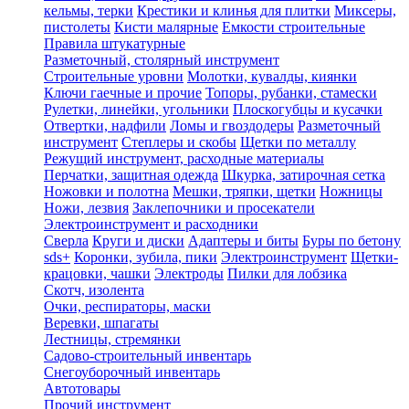
кельмы, терки
Крестики и клинья для плитки
Миксеры,
пистолеты
Кисти малярные
Емкости строительные
Правила штукатурные
Разметочный, столярный инструмент
Строительные уровни
Молотки, кувалды, киянки
Ключи гаечные и прочие
Топоры, рубанки, стамески
Рулетки, линейки, угольники
Плоскогубцы и кусачки
Отвертки, надфили
Ломы и гвоздодеры
Разметочный
инструмент
Степлеры и скобы
Щетки по металлу
Режущий инструмент, расходные материалы
Перчатки, защитная одежда
Шкурка, затирочная сетка
Ножовки и полотна
Мешки, тряпки, щетки
Ножницы
Ножи, лезвия
Заклепочники и просекатели
Электроинструмент и расходники
Сверла
Круги и диски
Адаптеры и биты
Буры по бетону
sds+
Коронки, зубила, пики
Электроинструмент
Щетки-
крацовки, чашки
Электроды
Пилки для лобзика
Скотч, изолента
Очки, респираторы, маски
Веревки, шпагаты
Лестницы, стремянки
Садово-строительный инвентарь
Снегоуборочный инвентарь
Автотовары
Прочий инструмент