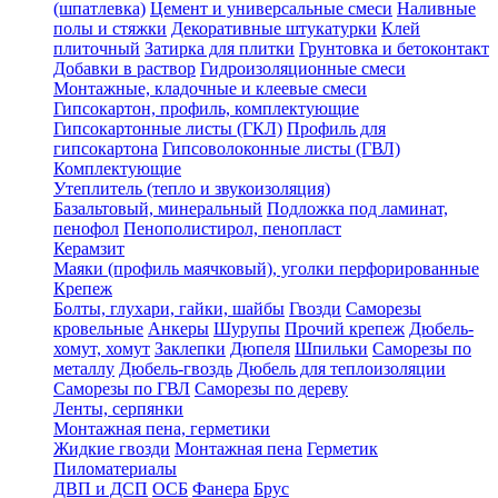
(шпатлевка)
Цемент и универсальные смеси
Наливные
полы и стяжки
Декоративные штукатурки
Клей
плиточный
Затирка для плитки
Грунтовка и бетоконтакт
Добавки в раствор
Гидроизоляционные смеси
Монтажные, кладочные и клеевые смеси
Гипсокартон, профиль, комплектующие
Гипсокартонные листы (ГКЛ)
Профиль для
гипсокартона
Гипсоволоконные листы (ГВЛ)
Комплектующие
Утеплитель (тепло и звукоизоляция)
Базальтовый, минеральный
Подложка под ламинат,
пенофол
Пенополистирол, пенопласт
Керамзит
Маяки (профиль маячковый), уголки перфорированные
Крепеж
Болты, глухари, гайки, шайбы
Гвозди
Саморезы
кровельные
Анкеры
Шурупы
Прочий крепеж
Дюбель-
хомут, хомут
Заклепки
Дюпеля
Шпильки
Саморезы по
металлу
Дюбель-гвоздь
Дюбель для теплоизоляции
Саморезы по ГВЛ
Саморезы по дереву
Ленты, серпянки
Монтажная пена, герметики
Жидкие гвозди
Монтажная пена
Герметик
Пиломатериалы
ДВП и ДСП
ОСБ
Фанера
Брус