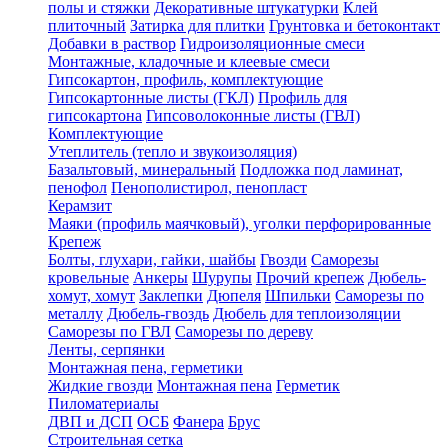
полы и стяжки
Декоративные штукатурки
Клей
плиточный
Затирка для плитки
Грунтовка и бетоконтакт
Добавки в раствор
Гидроизоляционные смеси
Монтажные, кладочные и клеевые смеси
Гипсокартон, профиль, комплектующие
Гипсокартонные листы (ГКЛ)
Профиль для
гипсокартона
Гипсоволоконные листы (ГВЛ)
Комплектующие
Утеплитель (тепло и звукоизоляция)
Базальтовый, минеральный
Подложка под ламинат,
пенофол
Пенополистирол, пенопласт
Керамзит
Маяки (профиль маячковый), уголки перфорированные
Крепеж
Болты, глухари, гайки, шайбы
Гвозди
Саморезы
кровельные
Анкеры
Шурупы
Прочий крепеж
Дюбель-
хомут, хомут
Заклепки
Дюпеля
Шпильки
Саморезы по
металлу
Дюбель-гвоздь
Дюбель для теплоизоляции
Саморезы по ГВЛ
Саморезы по дереву
Ленты, серпянки
Монтажная пена, герметики
Жидкие гвозди
Монтажная пена
Герметик
Пиломатериалы
ДВП и ДСП
ОСБ
Фанера
Брус
Строительная сетка