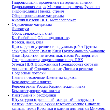
Гидроизоляция, кровельные материалы, пленки
Гидро-пароизоляция
Мастики и праймеры
Рулонная
гидроизоляция
Пленка, стрейч
Общестроительные материалы
Кирпич и блоки
ЦСП
Металлопрокат
Отделочные материалы
Линолеум
Обои, стеклохолст, клей
Клей обойный
Обои под покраску
Краски, лаки, клея
Краска для внутренних и наружных работ
Грунты
алкидные
Колер
Эмали
Клей
Грунт-эмаль по ржавчине
Лаки
Пропитки, антисептики, масла
Растворители
Сэндвич-панели, подоконники и пр. ПВХ
Уголки ПВХ
Подоконники
Поликарбонат сотовый,
монолитный
Сэндвич-панели
Лючки и решетки
Подвесные потолки
Плиты потолочные
Элементы каркаса
Керамогранит и плитка
Керамогранит Россия
Керамическая плитка
Комплектующие для плитки
Инструмент и расходники
Штукатурно-отделочный, малярный инструмент
Валики, ванночки, ручки телескопические
Шпатели,
кельмы, терки
Крестики и клинья для плитки
Миксеры,