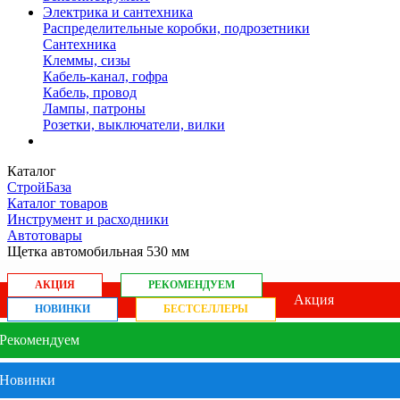
Электрика и сантехника
Распределительные коробки, подрозетники
Сантехника
Клеммы, сизы
Кабель-канал, гофра
Кабель, провод
Лампы, патроны
Розетки, выключатели, вилки
Каталог
СтройБаза
Каталог товаров
Инструмент и расходники
Автотовары
Щетка автомобильная 530 мм
АКЦИЯ
РЕКОМЕНДУЕМ
Акция
НОВИНКИ
БЕСТСЕЛЛЕРЫ
Рекомендуем
Новинки