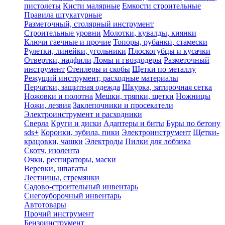
пистолеты
Кисти малярные
Емкости строительные
Правила штукатурные
Разметочный, столярный инструмент
Строительные уровни
Молотки, кувалды, киянки
Ключи гаечные и прочие
Топоры, рубанки, стамески
Рулетки, линейки, угольники
Плоскогубцы и кусачки
Отвертки, надфили
Ломы и гвоздодеры
Разметочный
инструмент
Степлеры и скобы
Щетки по металлу
Режущий инструмент, расходные материалы
Перчатки, защитная одежда
Шкурка, затирочная сетка
Ножовки и полотна
Мешки, тряпки, щетки
Ножницы
Ножи, лезвия
Заклепочники и просекатели
Электроинструмент и расходники
Сверла
Круги и диски
Адаптеры и биты
Буры по бетону
sds+
Коронки, зубила, пики
Электроинструмент
Щетки-
крацовки, чашки
Электроды
Пилки для лобзика
Скотч, изолента
Очки, респираторы, маски
Веревки, шпагаты
Лестницы, стремянки
Садово-строительный инвентарь
Снегоуборочный инвентарь
Автотовары
Прочий инструмент
Бензоинструмент