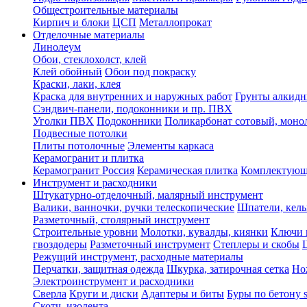
Общестроительные материалы
Кирпич и блоки
ЦСП
Металлопрокат
Отделочные материалы
Линолеум
Обои, стеклохолст, клей
Клей обойный
Обои под покраску
Краски, лаки, клея
Краска для внутренних и наружных работ
Грунты алкид
Сэндвич-панели, подоконники и пр. ПВХ
Уголки ПВХ
Подоконники
Поликарбонат сотовый, мон
Подвесные потолки
Плиты потолочные
Элементы каркаса
Керамогранит и плитка
Керамогранит Россия
Керамическая плитка
Комплектующ
Инструмент и расходники
Штукатурно-отделочный, малярный инструмент
Валики, ванночки, ручки телескопические
Шпатели, кель
Разметочный, столярный инструмент
Строительные уровни
Молотки, кувалды, киянки
Ключи 
гвоздодеры
Разметочный инструмент
Степлеры и скобы
Режущий инструмент, расходные материалы
Перчатки, защитная одежда
Шкурка, затирочная сетка
Но
Электроинструмент и расходники
Сверла
Круги и диски
Адаптеры и биты
Буры по бетону 
Скотч, изолента