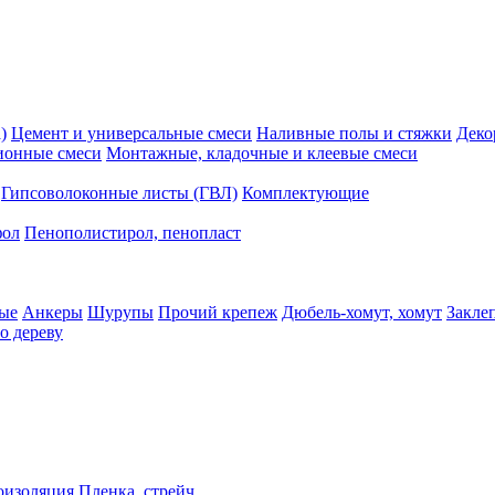
)
Цемент и универсальные смеси
Наливные полы и стяжки
Деко
ионные смеси
Монтажные, кладочные и клеевые смеси
Гипсоволоконные листы (ГВЛ)
Комплектующие
фол
Пенополистирол, пенопласт
ые
Анкеры
Шурупы
Прочий крепеж
Дюбель-хомут, хомут
Закле
о дереву
оизоляция
Пленка, стрейч