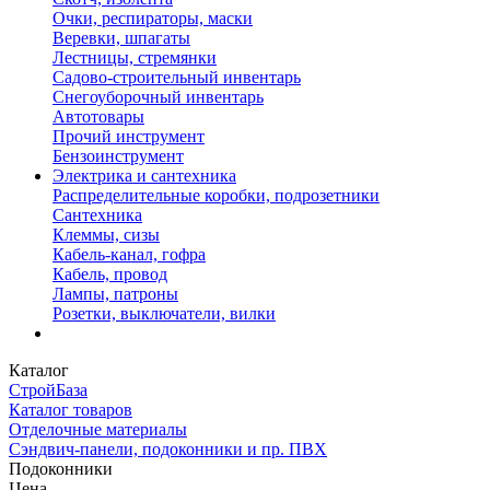
Очки, респираторы, маски
Веревки, шпагаты
Лестницы, стремянки
Садово-строительный инвентарь
Снегоуборочный инвентарь
Автотовары
Прочий инструмент
Бензоинструмент
Электрика и сантехника
Распределительные коробки, подрозетники
Сантехника
Клеммы, сизы
Кабель-канал, гофра
Кабель, провод
Лампы, патроны
Розетки, выключатели, вилки
Каталог
СтройБаза
Каталог товаров
Отделочные материалы
Сэндвич-панели, подоконники и пр. ПВХ
Подоконники
Цена