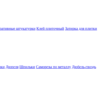
ративные штукатурки
Клей плиточный
Затирка для плитки
пки
Дюпеля
Шпильки
Саморезы по металлу
Дюбель-гвоздь