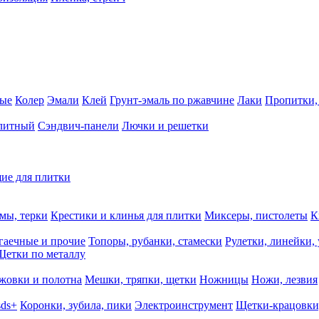
ные
Колер
Эмали
Клей
Грунт-эмаль по ржавчине
Лаки
Пропитки,
олитный
Сэндвич-панели
Лючки и решетки
ие для плитки
мы, терки
Крестики и клинья для плитки
Миксеры, пистолеты
К
гаечные и прочие
Топоры, рубанки, стамески
Рулетки, линейки,
Щетки по металлу
жовки и полотна
Мешки, тряпки, щетки
Ножницы
Ножи, лезвия
sds+
Коронки, зубила, пики
Электроинструмент
Щетки-крацовки