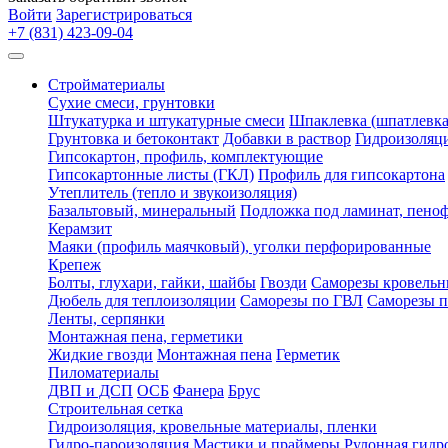
Войти
Зарегистрироваться
+7 (831) 423-09-04
Стройматериалы
Сухие смеси, грунтовки
Штукатурка и штукатурные смеси
Шпаклевка (шпатлевка
Грунтовка и бетоконтакт
Добавки в раствор
Гидроизоляц
Гипсокартон, профиль, комплектующие
Гипсокартонные листы (ГКЛ)
Профиль для гипсокартона
Утеплитель (тепло и звукоизоляция)
Базальтовый, минеральный
Подложка под ламинат, пено
Керамзит
Маяки (профиль маячковый), уголки перфорированные
Крепеж
Болты, глухари, гайки, шайбы
Гвозди
Саморезы кровельн
Дюбель для теплоизоляции
Саморезы по ГВЛ
Саморезы п
Ленты, серпянки
Монтажная пена, герметики
Жидкие гвозди
Монтажная пена
Герметик
Пиломатериалы
ДВП и ДСП
ОСБ
Фанера
Брус
Строительная сетка
Гидроизоляция, кровельные материалы, пленки
Гидро-пароизоляция
Мастики и праймеры
Рулонная гидр