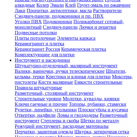
алкидные
Колер
Эмали
Клей
Грунт-эмаль по ржавчине
Лаки
Пропитки, антисептики, масла
Растворители
Сэндвич-панели, подоконники и пр. ПВХ
Уголки ПВХ
Подоконники
Поликарбонат сотовый,
монолитный
Сэндвич-панели
Лючки и решетки
Подвесные потолки
Плиты потолочные
Элементы каркаса
Керамогранит и плитка
Керамогранит Россия
Керамическая плитка
Комплектующие для плитки
Инструмент и расходники
Штукатурно-отделочный, малярный инструмент
Валики, ванночки, ручки телескопические
Шпатели,
кельмы, терки
Крестики и клинья для плитки
Миксеры,
пистолеты
Кисти малярные
Емкости строительные
Правила штукатурные
Разметочный, столярный инструмент
Строительные уровни
Молотки, кувалды, киянки
Ключи гаечные и прочие
Топоры, рубанки, стамески
Рулетки, линейки, угольники
Плоскогубцы и кусачки
Отвертки, надфили
Ломы и гвоздодеры
Разметочный
инструмент
Степлеры и скобы
Щетки по металлу
Режущий инструмент, расходные материалы
Перчатки, защитная одежда
Шкурка, затирочная сетка