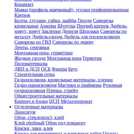
Керамзит
Маяки (профиль маячковый), уголки перфорированные
Крепеж
Болты, глухари, гайки, шайбы
Гвозди
Саморезы
кровельные
Анкеры
Шурупы
Прочий крепеж
Дюбель-
хомут, хомут
Заклепки
Дюпеля
Шпильки
Саморезы по
металлу
Дюбель-гвоздь
Дюбель для теплоизоляции
Саморезы по ГВЛ
Саморезы по дереву
Ленты, серпянки
Монтажная пена, герметики
Жидкие гвозди
Монтажная пена
Герметик
Пиломатериалы
ДВП и ДСП
ОСБ
Фанера
Брус
Строительная сетка
Гидроизоляция, кровельные материалы, пленки
Гидро-пароизоляция
Мастики и праймеры
Рулонная
гидроизоляция
Пленка, стрейч
Общестроительные материалы
Кирпич и блоки
ЦСП
Металлопрокат
Отделочные материалы
Линолеум
Обои, стеклохолст, клей
Клей обойный
Обои под покраску
Краски, лаки, клея
Краска для внутренних и наружных работ
Грунты