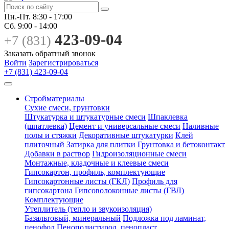
Пн.-Пт.
8:30 - 17:00
Сб.
9:00 - 14:00
423-09-04
+7 (831)
Заказать обратный звонок
Войти
Зарегистрироваться
+7 (831) 423-09-04
Стройматериалы
Сухие смеси, грунтовки
Штукатурка и штукатурные смеси
Шпаклевка
(шпатлевка)
Цемент и универсальные смеси
Наливные
полы и стяжки
Декоративные штукатурки
Клей
плиточный
Затирка для плитки
Грунтовка и бетоконтакт
Добавки в раствор
Гидроизоляционные смеси
Монтажные, кладочные и клеевые смеси
Гипсокартон, профиль, комплектующие
Гипсокартонные листы (ГКЛ)
Профиль для
гипсокартона
Гипсоволоконные листы (ГВЛ)
Комплектующие
Утеплитель (тепло и звукоизоляция)
Базальтовый, минеральный
Подложка под ламинат,
пенофол
Пенополистирол, пенопласт