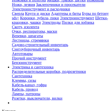
Ножовки и полотна
Мешки, тряпки, щетки
Ножницы
Ножи, лезвия
Заклепочники и просекатели
Электроинструмент и расходники
Сверла
Круги и диски
Адаптеры и биты
Буры по бетону
sds+
Коронки, зубила, пики
Электроинструмент
Щетки-
крацовки, чашки
Электроды
Пилки для лобзика
Скотч, изолента
Очки, респираторы, маски
Веревки, шпагаты
Лестницы, стремянки
Садово-строительный инвентарь
Снегоуборочный инвентарь
Автотовары
Прочий инструмент
Бензоинструмент
Электрика и сантехника
Распределительные коробки, подрозетники
Сантехника
Клеммы, сизы
Кабель-канал, гофра
Кабель, провод
Лампы, патроны
Розетки, выключатели, вилки