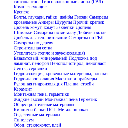
гипсокартона
Гипсоволоконные листы (ГВЛ)
Комплектующие
Крепеж
Болты, глухари, гайки, шайбы
Гвозди
Саморезы
кровельные
Анкеры
Шурупы
Прочий крепеж
Дюбель-хомут, хомут
Заклепки
Дюпеля
Шпильки
Саморезы по металлу
Дюбель-гвоздь
Дюбель для теплоизоляции
Саморезы по ГВЛ
Саморезы по дереву
Строительная сетка
Утеплитель (тепло и звукоизоляция)
Базальтовый, минеральный
Подложка под
ламинат, пенофол
Пенополистирол, пенопласт
Ленты, серпянки
Гидроизоляция, кровельные материалы, пленки
Гидро-пароизоляция
Мастики и праймеры
Рулонная гидроизоляция
Пленка, стрейч
Керамзит
Монтажная пена, герметики
Жидкие гвозди
Монтажная пена
Герметик
Общестроительные материалы
Кирпич и блоки
ЦСП
Металлопрокат
Отделочные материалы
Линолеум
Обои, стеклохолст, клей