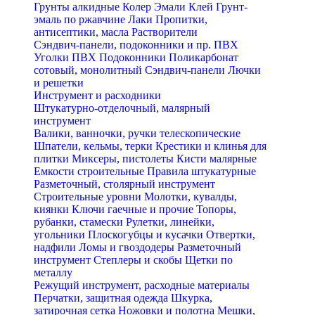
Грунты алкидные
Колер
Эмали
Клей
Грунт-
эмаль по ржавчине
Лаки
Пропитки,
антисептики, масла
Растворители
Сэндвич-панели, подоконники и пр. ПВХ
Уголки ПВХ
Подоконники
Поликарбонат
сотовый, монолитный
Сэндвич-панели
Лючки
и решетки
Инструмент и расходники
Штукатурно-отделочный, малярный
инструмент
Валики, ванночки, ручки телескопические
Шпатели, кельмы, терки
Крестики и клинья для
плитки
Миксеры, пистолеты
Кисти малярные
Емкости строительные
Правила штукатурные
Разметочный, столярный инструмент
Строительные уровни
Молотки, кувалды,
киянки
Ключи гаечные и прочие
Топоры,
рубанки, стамески
Рулетки, линейки,
угольники
Плоскогубцы и кусачки
Отвертки,
надфили
Ломы и гвоздодеры
Разметочный
инструмент
Степлеры и скобы
Щетки по
металлу
Режущий инструмент, расходные материалы
Перчатки, защитная одежда
Шкурка,
затирочная сетка
Ножовки и полотна
Мешки,