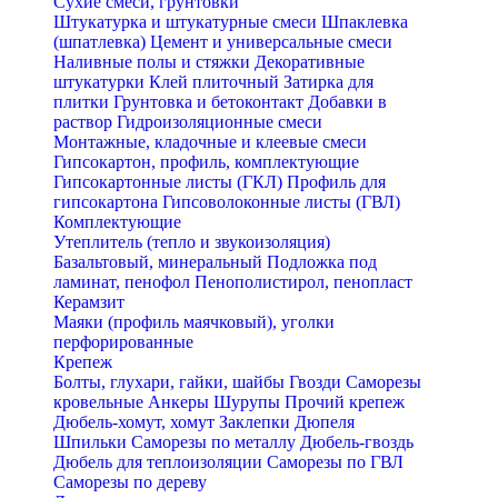
Сухие смеси, грунтовки
Штукатурка и штукатурные смеси
Шпаклевка
(шпатлевка)
Цемент и универсальные смеси
Наливные полы и стяжки
Декоративные
штукатурки
Клей плиточный
Затирка для
плитки
Грунтовка и бетоконтакт
Добавки в
раствор
Гидроизоляционные смеси
Монтажные, кладочные и клеевые смеси
Гипсокартон, профиль, комплектующие
Гипсокартонные листы (ГКЛ)
Профиль для
гипсокартона
Гипсоволоконные листы (ГВЛ)
Комплектующие
Утеплитель (тепло и звукоизоляция)
Базальтовый, минеральный
Подложка под
ламинат, пенофол
Пенополистирол, пенопласт
Керамзит
Маяки (профиль маячковый), уголки
перфорированные
Крепеж
Болты, глухари, гайки, шайбы
Гвозди
Саморезы
кровельные
Анкеры
Шурупы
Прочий крепеж
Дюбель-хомут, хомут
Заклепки
Дюпеля
Шпильки
Саморезы по металлу
Дюбель-гвоздь
Дюбель для теплоизоляции
Саморезы по ГВЛ
Саморезы по дереву