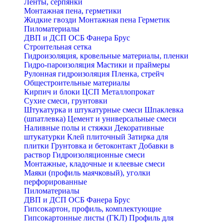
Ленты, серпянки
Монтажная пена, герметики
Жидкие гвозди
Монтажная пена
Герметик
Пиломатериалы
ДВП и ДСП
ОСБ
Фанера
Брус
Строительная сетка
Гидроизоляция, кровельные материалы, пленки
Гидро-пароизоляция
Мастики и праймеры
Рулонная гидроизоляция
Пленка, стрейч
Общестроительные материалы
Кирпич и блоки
ЦСП
Металлопрокат
Сухие смеси, грунтовки
Штукатурка и штукатурные смеси
Шпаклевка
(шпатлевка)
Цемент и универсальные смеси
Наливные полы и стяжки
Декоративные
штукатурки
Клей плиточный
Затирка для
плитки
Грунтовка и бетоконтакт
Добавки в
раствор
Гидроизоляционные смеси
Монтажные, кладочные и клеевые смеси
Маяки (профиль маячковый), уголки
перфорированные
Пиломатериалы
ДВП и ДСП
ОСБ
Фанера
Брус
Гипсокартон, профиль, комплектующие
Гипсокартонные листы (ГКЛ)
Профиль для