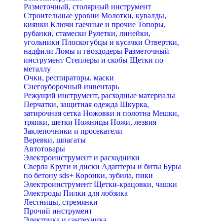
Разметочный, столярный инструмент
Строительные уровни
Молотки, кувалды,
киянки
Ключи гаечные и прочие
Топоры,
рубанки, стамески
Рулетки, линейки,
угольники
Плоскогубцы и кусачки
Отвертки,
надфили
Ломы и гвоздодеры
Разметочный
инструмент
Степлеры и скобы
Щетки по
металлу
Очки, респираторы, маски
Снегоуборочный инвентарь
Режущий инструмент, расходные материалы
Перчатки, защитная одежда
Шкурка,
затирочная сетка
Ножовки и полотна
Мешки,
тряпки, щетки
Ножницы
Ножи, лезвия
Заклепочники и просекатели
Веревки, шпагаты
Автотовары
Электроинструмент и расходники
Сверла
Круги и диски
Адаптеры и биты
Буры
по бетону sds+
Коронки, зубила, пики
Электроинструмент
Щетки-крацовки, чашки
Электроды
Пилки для лобзика
Лестницы, стремянки
Прочий инструмент
Электрика и сантехника