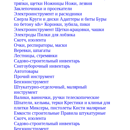
тряпки, щетки
Ножницы
Ножи, лезвия
Заклепочники и просекатели
Электроинструмент и расходники
Сверла
Круги и диски
Адаптеры и биты
Буры
по бетону sds+
Коронки, зубила, пики
Электроинструмент
Щетки-крацовки, чашки
Электроды
Пилки для лобзика
Скотч, изолента
Очки, респираторы, маски
Веревки, шпагаты
Лестницы, стремянки
Садово-строительный инвентарь
Снегоуборочный инвентарь
Автотовары
Прочий инструмент
Бензоинструмент
Штукатурно-отделочный, малярный
инструмент
Валики, ванночки, ручки телескопические
Шпатели, кельмы, терки
Крестики и клинья для
плитки
Миксеры, пистолеты
Кисти малярные
Емкости строительные
Правила штукатурные
Скотч, изолента
Садово-строительный инвентарь
Бензоинструмент