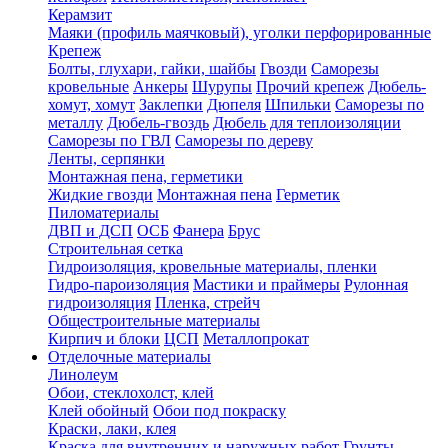
Керамзит
Маяки (профиль маячковый), уголки перфорированные
Крепеж
Болты, глухари, гайки, шайбы
Гвозди
Саморезы
кровельные
Анкеры
Шурупы
Прочий крепеж
Дюбель-
хомут, хомут
Заклепки
Дюпеля
Шпильки
Саморезы по
металлу
Дюбель-гвоздь
Дюбель для теплоизоляции
Саморезы по ГВЛ
Саморезы по дереву
Ленты, серпянки
Монтажная пена, герметики
Жидкие гвозди
Монтажная пена
Герметик
Пиломатериалы
ДВП и ДСП
ОСБ
Фанера
Брус
Строительная сетка
Гидроизоляция, кровельные материалы, пленки
Гидро-пароизоляция
Мастики и праймеры
Рулонная
гидроизоляция
Пленка, стрейч
Общестроительные материалы
Кирпич и блоки
ЦСП
Металлопрокат
Отделочные материалы
Линолеум
Обои, стеклохолст, клей
Клей обойный
Обои под покраску
Краски, лаки, клея
Краска для внутренних и наружных работ
Грунты