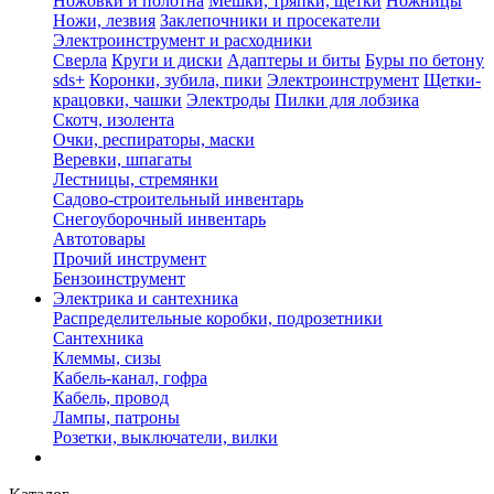
Ножовки и полотна
Мешки, тряпки, щетки
Ножницы
Ножи, лезвия
Заклепочники и просекатели
Электроинструмент и расходники
Сверла
Круги и диски
Адаптеры и биты
Буры по бетону
sds+
Коронки, зубила, пики
Электроинструмент
Щетки-
крацовки, чашки
Электроды
Пилки для лобзика
Скотч, изолента
Очки, респираторы, маски
Веревки, шпагаты
Лестницы, стремянки
Садово-строительный инвентарь
Снегоуборочный инвентарь
Автотовары
Прочий инструмент
Бензоинструмент
Электрика и сантехника
Распределительные коробки, подрозетники
Сантехника
Клеммы, сизы
Кабель-канал, гофра
Кабель, провод
Лампы, патроны
Розетки, выключатели, вилки