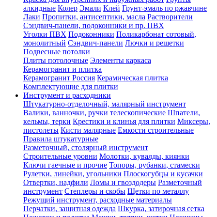
алкидные
Колер
Эмали
Клей
Грунт-эмаль по ржавчине
Лаки
Пропитки, антисептики, масла
Растворители
Сэндвич-панели, подоконники и пр. ПВХ
Уголки ПВХ
Подоконники
Поликарбонат сотовый,
монолитный
Сэндвич-панели
Лючки и решетки
Подвесные потолки
Плиты потолочные
Элементы каркаса
Керамогранит и плитка
Керамогранит Россия
Керамическая плитка
Комплектующие для плитки
Инструмент и расходники
Штукатурно-отделочный, малярный инструмент
Валики, ванночки, ручки телескопические
Шпатели,
кельмы, терки
Крестики и клинья для плитки
Миксеры,
пистолеты
Кисти малярные
Емкости строительные
Правила штукатурные
Разметочный, столярный инструмент
Строительные уровни
Молотки, кувалды, киянки
Ключи гаечные и прочие
Топоры, рубанки, стамески
Рулетки, линейки, угольники
Плоскогубцы и кусачки
Отвертки, надфили
Ломы и гвоздодеры
Разметочный
инструмент
Степлеры и скобы
Щетки по металлу
Режущий инструмент, расходные материалы
Перчатки, защитная одежда
Шкурка, затирочная сетка