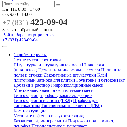
Пн.-Пт.
8:30 - 17:00
Сб.
9:00 - 14:00
423-09-04
+7 (831)
Заказать обратный звонок
Войти
Зарегистрироваться
+7 (831) 423-09-04
Стройматериалы
Сухие смеси, грунтовки
Штукатурка и штукатурные смеси
Шпаклевка
(шпатлевка)
Цемент и универсальные смеси
Наливные
полы и стяжки
Декоративные штукатурки
Клей
плиточный
Затирка для плитки
Грунтовка и бетоконтакт
Добавки в раствор
Гидроизоляционные смеси
Монтажные, кладочные и клеевые смеси
Гипсокартон, профиль, комплектующие
Гипсокартонные листы (ГКЛ)
Профиль для
гипсокартона
Гипсоволоконные листы (ГВЛ)
Комплектующие
Утеплитель (тепло и звукоизоляция)
Базальтовый, минеральный
Подложка под ламинат,
пенофол
Пенополистирол, пенопласт