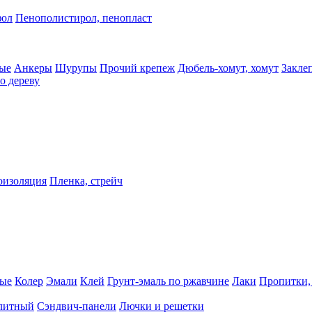
фол
Пенополистирол, пенопласт
ые
Анкеры
Шурупы
Прочий крепеж
Дюбель-хомут, хомут
Закле
о дереву
оизоляция
Пленка, стрейч
ные
Колер
Эмали
Клей
Грунт-эмаль по ржавчине
Лаки
Пропитки,
олитный
Сэндвич-панели
Лючки и решетки