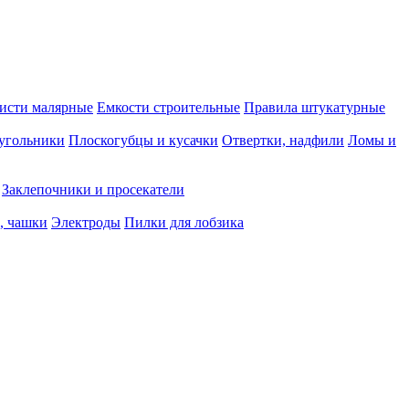
исти малярные
Емкости строительные
Правила штукатурные
 угольники
Плоскогубцы и кусачки
Отвертки, надфили
Ломы и
Заклепочники и просекатели
, чашки
Электроды
Пилки для лобзика