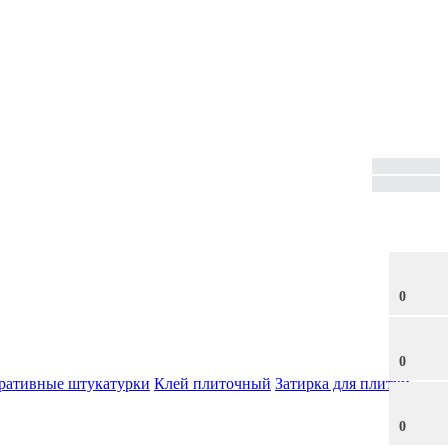
0
0
ративные штукатурки
Клей плиточный
Затирка для плитки
0