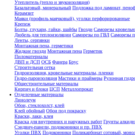
Утеплитель (тепло и звукоизоляция)
Базальтовый, минеральный
Подложка под ламинат, пено
Керамзит
Маяки (профиль маячковый), уголки перфорированные
Крепеж
Болты, глухари, гайки, шайбы
Гвозди
Саморезы кровельн
Дюбель для теплоизоляции
Саморезы по ГВЛ
Саморезы п
Ленты, серпянки
Монтажная пена, герметики
Жидкие гвозди
Монтажная пена
Герметик
Пиломатериалы
ДВП и ДСП
ОСБ
Фанера
Брус
Строительная сетка
Гидроизоляция, кровельные материалы, пленки
Гидро-пароизоляция
Мастики и праймеры
Рулонная гидр
Общестроительные материалы
Кирпич и блоки
ЦСП
Металлопрокат
Отделочные материалы
Линолеум
Обои, стеклохолст, клей
Клей обойный
Обои под покраску
Краски, лаки, клея
Краска для внутренних и наружных работ
Грунты алкид
Сэндвич-панели, подоконники и пр. ПВХ
Уголки ПВХ
Подоконники
Поликарбонат сотовый, мон