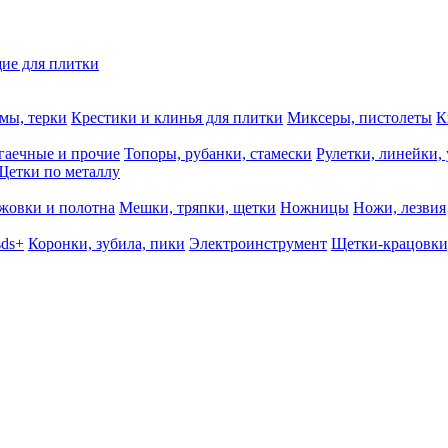
ие для плитки
мы, терки
Крестики и клинья для плитки
Миксеры, пистолеты
К
гаечные и прочие
Топоры, рубанки, стамески
Рулетки, линейки,
Щетки по металлу
жовки и полотна
Мешки, тряпки, щетки
Ножницы
Ножи, лезвия
sds+
Коронки, зубила, пики
Электроинструмент
Щетки-крацовки