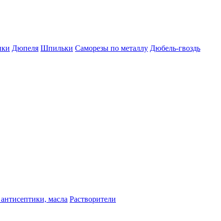
пки
Дюпеля
Шпильки
Саморезы по металлу
Дюбель-гвоздь
 антисептики, масла
Растворители