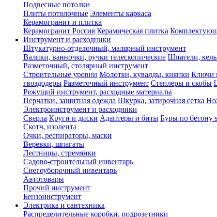
Подвесные потолки
Плиты потолочные
Элементы каркаса
Керамогранит и плитка
Керамогранит Россия
Керамическая плитка
Комплектующ
Инструмент и расходники
Штукатурно-отделочный, малярный инструмент
Валики, ванночки, ручки телескопические
Шпатели, кель
Разметочный, столярный инструмент
Строительные уровни
Молотки, кувалды, киянки
Ключи 
гвоздодеры
Разметочный инструмент
Степлеры и скобы
Режущий инструмент, расходные материалы
Перчатки, защитная одежда
Шкурка, затирочная сетка
Но
Электроинструмент и расходники
Сверла
Круги и диски
Адаптеры и биты
Буры по бетону 
Скотч, изолента
Очки, респираторы, маски
Веревки, шпагаты
Лестницы, стремянки
Садово-строительный инвентарь
Снегоуборочный инвентарь
Автотовары
Прочий инструмент
Бензоинструмент
Электрика и сантехника
Распределительные коробки, подрозетники