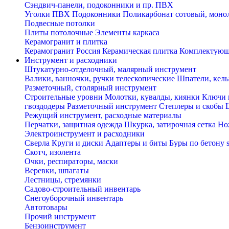
Сэндвич-панели, подоконники и пр. ПВХ
Уголки ПВХ
Подоконники
Поликарбонат сотовый, мон
Подвесные потолки
Плиты потолочные
Элементы каркаса
Керамогранит и плитка
Керамогранит Россия
Керамическая плитка
Комплектующ
Инструмент и расходники
Штукатурно-отделочный, малярный инструмент
Валики, ванночки, ручки телескопические
Шпатели, кель
Разметочный, столярный инструмент
Строительные уровни
Молотки, кувалды, киянки
Ключи 
гвоздодеры
Разметочный инструмент
Степлеры и скобы
Режущий инструмент, расходные материалы
Перчатки, защитная одежда
Шкурка, затирочная сетка
Но
Электроинструмент и расходники
Сверла
Круги и диски
Адаптеры и биты
Буры по бетону 
Скотч, изолента
Очки, респираторы, маски
Веревки, шпагаты
Лестницы, стремянки
Садово-строительный инвентарь
Снегоуборочный инвентарь
Автотовары
Прочий инструмент
Бензоинструмент