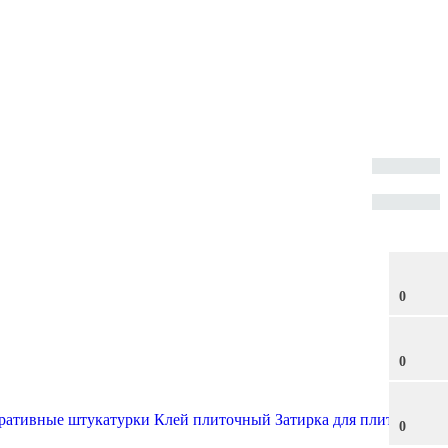
0
0
ративные штукатурки
Клей плиточный
Затирка для плитки
0