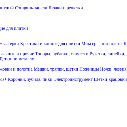
олитный
Сэндвич-панели
Лючки и решетки
ие для плитки
мы, терки
Крестики и клинья для плитки
Миксеры, пистолеты
К
гаечные и прочие
Топоры, рубанки, стамески
Рулетки, линейки,
Щетки по металлу
жовки и полотна
Мешки, тряпки, щетки
Ножницы
Ножи, лезвия
sds+
Коронки, зубила, пики
Электроинструмент
Щетки-крацовки