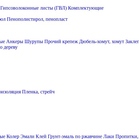
Гипсоволоконные листы (ГВЛ)
Комплектующие
фол
Пенополистирол, пенопласт
ые
Анкеры
Шурупы
Прочий крепеж
Дюбель-хомут, хомут
Закле
о дереву
оизоляция
Пленка, стрейч
ные
Колер
Эмали
Клей
Грунт-эмаль по ржавчине
Лаки
Пропитки,