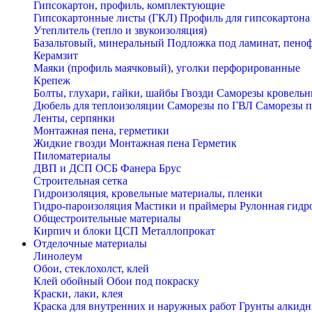
Гипсокартон, профиль, комплектующие
Гипсокартонные листы (ГКЛ)
Профиль для гипсокартона
Утеплитель (тепло и звукоизоляция)
Базальтовый, минеральный
Подложка под ламинат, пено
Керамзит
Маяки (профиль маячковый), уголки перфорированные
Крепеж
Болты, глухари, гайки, шайбы
Гвозди
Саморезы кровельн
Дюбель для теплоизоляции
Саморезы по ГВЛ
Саморезы п
Ленты, серпянки
Монтажная пена, герметики
Жидкие гвозди
Монтажная пена
Герметик
Пиломатериалы
ДВП и ДСП
ОСБ
Фанера
Брус
Строительная сетка
Гидроизоляция, кровельные материалы, пленки
Гидро-пароизоляция
Мастики и праймеры
Рулонная гидр
Общестроительные материалы
Кирпич и блоки
ЦСП
Металлопрокат
Отделочные материалы
Линолеум
Обои, стеклохолст, клей
Клей обойный
Обои под покраску
Краски, лаки, клея
Краска для внутренних и наружных работ
Грунты алкид