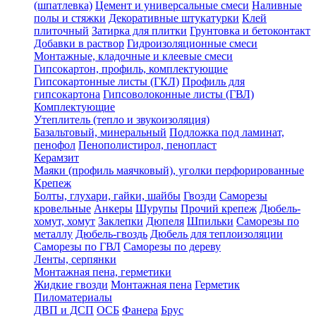
(шпатлевка)
Цемент и универсальные смеси
Наливные
полы и стяжки
Декоративные штукатурки
Клей
плиточный
Затирка для плитки
Грунтовка и бетоконтакт
Добавки в раствор
Гидроизоляционные смеси
Монтажные, кладочные и клеевые смеси
Гипсокартон, профиль, комплектующие
Гипсокартонные листы (ГКЛ)
Профиль для
гипсокартона
Гипсоволоконные листы (ГВЛ)
Комплектующие
Утеплитель (тепло и звукоизоляция)
Базальтовый, минеральный
Подложка под ламинат,
пенофол
Пенополистирол, пенопласт
Керамзит
Маяки (профиль маячковый), уголки перфорированные
Крепеж
Болты, глухари, гайки, шайбы
Гвозди
Саморезы
кровельные
Анкеры
Шурупы
Прочий крепеж
Дюбель-
хомут, хомут
Заклепки
Дюпеля
Шпильки
Саморезы по
металлу
Дюбель-гвоздь
Дюбель для теплоизоляции
Саморезы по ГВЛ
Саморезы по дереву
Ленты, серпянки
Монтажная пена, герметики
Жидкие гвозди
Монтажная пена
Герметик
Пиломатериалы
ДВП и ДСП
ОСБ
Фанера
Брус