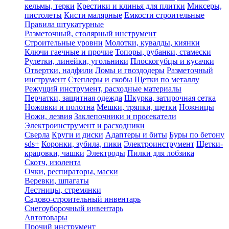
кельмы, терки
Крестики и клинья для плитки
Миксеры,
пистолеты
Кисти малярные
Емкости строительные
Правила штукатурные
Разметочный, столярный инструмент
Строительные уровни
Молотки, кувалды, киянки
Ключи гаечные и прочие
Топоры, рубанки, стамески
Рулетки, линейки, угольники
Плоскогубцы и кусачки
Отвертки, надфили
Ломы и гвоздодеры
Разметочный
инструмент
Степлеры и скобы
Щетки по металлу
Режущий инструмент, расходные материалы
Перчатки, защитная одежда
Шкурка, затирочная сетка
Ножовки и полотна
Мешки, тряпки, щетки
Ножницы
Ножи, лезвия
Заклепочники и просекатели
Электроинструмент и расходники
Сверла
Круги и диски
Адаптеры и биты
Буры по бетону
sds+
Коронки, зубила, пики
Электроинструмент
Щетки-
крацовки, чашки
Электроды
Пилки для лобзика
Скотч, изолента
Очки, респираторы, маски
Веревки, шпагаты
Лестницы, стремянки
Садово-строительный инвентарь
Снегоуборочный инвентарь
Автотовары
Прочий инструмент