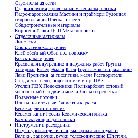
Строительная сетка
Гидроизоляция, кровельные материалы, пленки
Гидро-пароизоляция
Мастики и праймеры
Рулонная
гидроизоляция
Пленка, стрейч
Общестроительные материалы
Кирпич и блоки
ЦСП
Металлопрокат
Отделочные материалы
Линолеум
Обои, стеклохолст, клей
Клей обойный
Обои под покраску
Краски, лаки, клея
Краска для внутренних и наружных работ
Грунты
алкидные
Колер
Эмали
Клей
Грунт-эмаль по ржавчине
Лаки
Пропитки, антисептики, масла
Растворители
Сэндвич-панели, подоконники и пр. ПВХ
Уголки ПВХ
Подоконники
Поликарбонат сотовый,
монолитный
Сэндвич-панели
Лючки и решетки
Подвесные потолки
Плиты потолочные
Элементы каркаса
Керамогранит и плитка
Керамогранит Россия
Керамическая плитка
Комплектующие для плитки
Инструмент и расходники
Штукатурно-отделочный, малярный инструмент
Валики, ванночки, ручки телескопические
Шпатели,