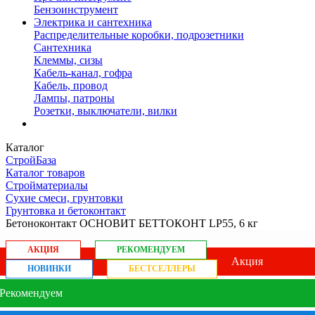
Бензоинструмент
Электрика и сантехника
Распределительные коробки, подрозетники
Сантехника
Клеммы, сизы
Кабель-канал, гофра
Кабель, провод
Лампы, патроны
Розетки, выключатели, вилки
Каталог
СтройБаза
Каталог товаров
Стройматериалы
Сухие смеси, грунтовки
Грунтовка и бетоконтакт
Бетоноконтакт ОСНОВИТ БЕТТОКОНТ LP55, 6 кг
АКЦИЯ
РЕКОМЕНДУЕМ
Акция
НОВИНКИ
БЕСТСЕЛЛЕРЫ
Рекомендуем