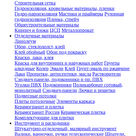
Строительная сетка
Гидроизоляция, кровельные материалы, пленки
Гидро-пароизоляция
Мастики и праймеры
Рулонная
гидроизоляция
Пленка, стрейч
Общестроительные материалы
Кирпич и блоки
ЦСП
Металлопрокат
Отделочные материалы
Линолеум
Обои, стеклохолст, клей
Клей обойный
Обои под покраску
Краски, лаки, клея
Краска для внутренних и наружных работ
Грунты
алкидные
Колер
Эмали
Клей
Грунт-эмаль по ржавчине
Лаки
Пропитки, антисептики, масла
Растворители
Сэндвич-панели, подоконники и пр. ПВХ
Уголки ПВХ
Подоконники
Поликарбонат сотовый,
монолитный
Сэндвич-панели
Лючки и решетки
Подвесные потолки
Плиты потолочные
Элементы каркаса
Керамогранит и плитка
Керамогранит Россия
Керамическая плитка
Комплектующие для плитки
Инструмент и расходники
Штукатурно-отделочный, малярный инструмент
Валики, ванночки, ручки телескопические
Шпатели,