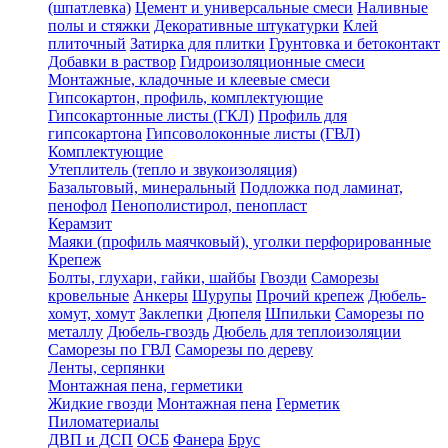
(шпатлевка)
Цемент и универсальные смеси
Наливные
полы и стяжки
Декоративные штукатурки
Клей
плиточный
Затирка для плитки
Грунтовка и бетоконтакт
Добавки в раствор
Гидроизоляционные смеси
Монтажные, кладочные и клеевые смеси
Гипсокартон, профиль, комплектующие
Гипсокартонные листы (ГКЛ)
Профиль для
гипсокартона
Гипсоволоконные листы (ГВЛ)
Комплектующие
Утеплитель (тепло и звукоизоляция)
Базальтовый, минеральный
Подложка под ламинат,
пенофол
Пенополистирол, пенопласт
Керамзит
Маяки (профиль маячковый), уголки перфорированные
Крепеж
Болты, глухари, гайки, шайбы
Гвозди
Саморезы
кровельные
Анкеры
Шурупы
Прочий крепеж
Дюбель-
хомут, хомут
Заклепки
Дюпеля
Шпильки
Саморезы по
металлу
Дюбель-гвоздь
Дюбель для теплоизоляции
Саморезы по ГВЛ
Саморезы по дереву
Ленты, серпянки
Монтажная пена, герметики
Жидкие гвозди
Монтажная пена
Герметик
Пиломатериалы
ДВП и ДСП
ОСБ
Фанера
Брус