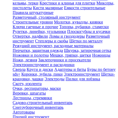
кельмы, терки
Крестики и клинья для плитки
Миксеры,
пистолеты
Кисти малярные
Емкости строительные
Правила штукатурные
Разметочный, столярный инструмент
Строительные уровни
Молотки, кувалды, киянки
Ключи гаечные и прочие
Топоры, рубанки, стамески
Рулетки, линейки, угольники
Плоскогубцы и кусачки
Отвертки, надфили
Ломы и гвоздодеры
Разметочный
инструмент
Степлеры и скобы
Щетки по металлу
Режущий инструмент, расходные материалы
Перчатки, защитная одежда
Шкурка, затирочная сетка
Ножовки и полотна
Мешки, тряпки, щетки
Ножницы
Ножи, лезвия
Заклепочники и просекатели
Электроинструмент и расходники
Сверла
Круги и диски
Адаптеры и биты
Буры по бетону
sds+
Коронки, зубила, пики
Электроинструмент
Щетки-
крацовки, чашки
Электроды
Пилки для лобзика
Скотч, изолента
Очки, респираторы, маски
Веревки, шпагаты
Лестницы, стремянки
Садово-строительный инвентарь
Снегоуборочный инвентарь
Автотовары
Прочий инструмент