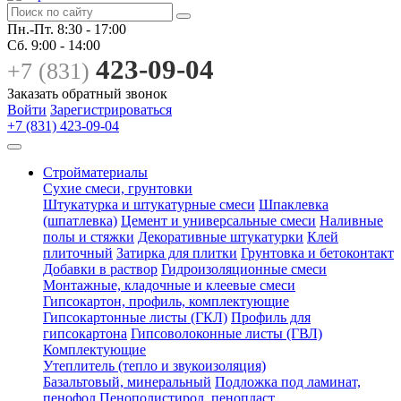
Пн.-Пт.
8:30 - 17:00
Сб.
9:00 - 14:00
423-09-04
+7 (831)
Заказать обратный звонок
Войти
Зарегистрироваться
+7 (831) 423-09-04
Стройматериалы
Сухие смеси, грунтовки
Штукатурка и штукатурные смеси
Шпаклевка
(шпатлевка)
Цемент и универсальные смеси
Наливные
полы и стяжки
Декоративные штукатурки
Клей
плиточный
Затирка для плитки
Грунтовка и бетоконтакт
Добавки в раствор
Гидроизоляционные смеси
Монтажные, кладочные и клеевые смеси
Гипсокартон, профиль, комплектующие
Гипсокартонные листы (ГКЛ)
Профиль для
гипсокартона
Гипсоволоконные листы (ГВЛ)
Комплектующие
Утеплитель (тепло и звукоизоляция)
Базальтовый, минеральный
Подложка под ламинат,
пенофол
Пенополистирол, пенопласт