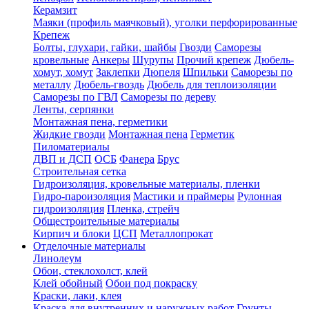
Керамзит
Маяки (профиль маячковый), уголки перфорированные
Крепеж
Болты, глухари, гайки, шайбы
Гвозди
Саморезы
кровельные
Анкеры
Шурупы
Прочий крепеж
Дюбель-
хомут, хомут
Заклепки
Дюпеля
Шпильки
Саморезы по
металлу
Дюбель-гвоздь
Дюбель для теплоизоляции
Саморезы по ГВЛ
Саморезы по дереву
Ленты, серпянки
Монтажная пена, герметики
Жидкие гвозди
Монтажная пена
Герметик
Пиломатериалы
ДВП и ДСП
ОСБ
Фанера
Брус
Строительная сетка
Гидроизоляция, кровельные материалы, пленки
Гидро-пароизоляция
Мастики и праймеры
Рулонная
гидроизоляция
Пленка, стрейч
Общестроительные материалы
Кирпич и блоки
ЦСП
Металлопрокат
Отделочные материалы
Линолеум
Обои, стеклохолст, клей
Клей обойный
Обои под покраску
Краски, лаки, клея
Краска для внутренних и наружных работ
Грунты