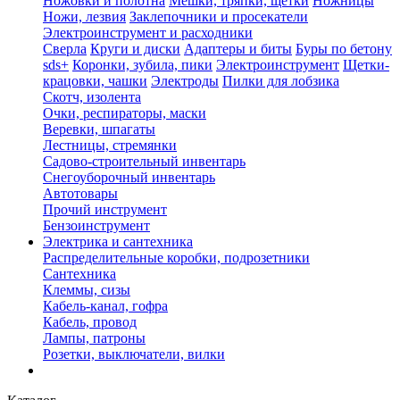
Ножовки и полотна
Мешки, тряпки, щетки
Ножницы
Ножи, лезвия
Заклепочники и просекатели
Электроинструмент и расходники
Сверла
Круги и диски
Адаптеры и биты
Буры по бетону
sds+
Коронки, зубила, пики
Электроинструмент
Щетки-
крацовки, чашки
Электроды
Пилки для лобзика
Скотч, изолента
Очки, респираторы, маски
Веревки, шпагаты
Лестницы, стремянки
Садово-строительный инвентарь
Снегоуборочный инвентарь
Автотовары
Прочий инструмент
Бензоинструмент
Электрика и сантехника
Распределительные коробки, подрозетники
Сантехника
Клеммы, сизы
Кабель-канал, гофра
Кабель, провод
Лампы, патроны
Розетки, выключатели, вилки