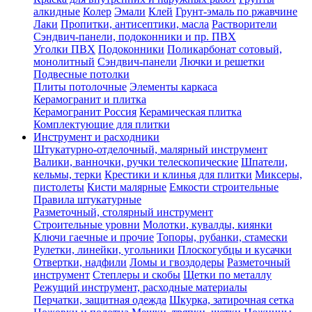
алкидные
Колер
Эмали
Клей
Грунт-эмаль по ржавчине
Лаки
Пропитки, антисептики, масла
Растворители
Сэндвич-панели, подоконники и пр. ПВХ
Уголки ПВХ
Подоконники
Поликарбонат сотовый,
монолитный
Сэндвич-панели
Лючки и решетки
Подвесные потолки
Плиты потолочные
Элементы каркаса
Керамогранит и плитка
Керамогранит Россия
Керамическая плитка
Комплектующие для плитки
Инструмент и расходники
Штукатурно-отделочный, малярный инструмент
Валики, ванночки, ручки телескопические
Шпатели,
кельмы, терки
Крестики и клинья для плитки
Миксеры,
пистолеты
Кисти малярные
Емкости строительные
Правила штукатурные
Разметочный, столярный инструмент
Строительные уровни
Молотки, кувалды, киянки
Ключи гаечные и прочие
Топоры, рубанки, стамески
Рулетки, линейки, угольники
Плоскогубцы и кусачки
Отвертки, надфили
Ломы и гвоздодеры
Разметочный
инструмент
Степлеры и скобы
Щетки по металлу
Режущий инструмент, расходные материалы
Перчатки, защитная одежда
Шкурка, затирочная сетка