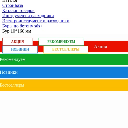
Каталог
СтройБаза
Каталог товаров
Инструмент и расходники
Электроинструмент и расходники
Буры по бетону sds+
Бур 10*160 мм
АКЦИЯ
РЕКОМЕНДУЕМ
Акция
НОВИНКИ
БЕСТСЕЛЛЕРЫ
Рекомендуем
Новинки
Бестселлеры