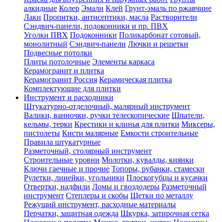
алкидные
Колер
Эмали
Клей
Грунт-эмаль по ржавчине
Лаки
Пропитки, антисептики, масла
Растворители
Сэндвич-панели, подоконники и пр. ПВХ
Уголки ПВХ
Подоконники
Поликарбонат сотовый,
монолитный
Сэндвич-панели
Лючки и решетки
Подвесные потолки
Плиты потолочные
Элементы каркаса
Керамогранит и плитка
Керамогранит Россия
Керамическая плитка
Комплектующие для плитки
Инструмент и расходники
Штукатурно-отделочный, малярный инструмент
Валики, ванночки, ручки телескопические
Шпатели,
кельмы, терки
Крестики и клинья для плитки
Миксеры,
пистолеты
Кисти малярные
Емкости строительные
Правила штукатурные
Разметочный, столярный инструмент
Строительные уровни
Молотки, кувалды, киянки
Ключи гаечные и прочие
Топоры, рубанки, стамески
Рулетки, линейки, угольники
Плоскогубцы и кусачки
Отвертки, надфили
Ломы и гвоздодеры
Разметочный
инструмент
Степлеры и скобы
Щетки по металлу
Режущий инструмент, расходные материалы
Перчатки, защитная одежда
Шкурка, затирочная сетка