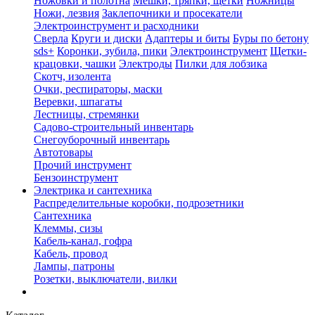
Ножовки и полотна
Мешки, тряпки, щетки
Ножницы
Ножи, лезвия
Заклепочники и просекатели
Электроинструмент и расходники
Сверла
Круги и диски
Адаптеры и биты
Буры по бетону
sds+
Коронки, зубила, пики
Электроинструмент
Щетки-
крацовки, чашки
Электроды
Пилки для лобзика
Скотч, изолента
Очки, респираторы, маски
Веревки, шпагаты
Лестницы, стремянки
Садово-строительный инвентарь
Снегоуборочный инвентарь
Автотовары
Прочий инструмент
Бензоинструмент
Электрика и сантехника
Распределительные коробки, подрозетники
Сантехника
Клеммы, сизы
Кабель-канал, гофра
Кабель, провод
Лампы, патроны
Розетки, выключатели, вилки