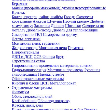
Керамзит
Маяки (профиль маячковый), уголки перфорированные
Крепеж
Болты, глухари, гайки, шайбы
Гвозди
Саморезы
кровельные
Анкеры
Шурупы
Прочий крепеж
Дюбель-
хомут, хомут
Заклепки
Дюпеля
Шпильки
Саморезы по
металлу
Дюбель-гвоздь
Дюбель для теплоизоляции
Саморезы по ГВЛ
Саморезы по дереву
Ленты, серпянки
Монтажная пена, герметики
Жидкие гвозди
Монтажная пена
Герметик
Пиломатериалы
ДВП и ДСП
ОСБ
Фанера
Брус
Строительная сетка
Гидроизоляция, кровельные материалы, пленки
Гидро-пароизоляция
Мастики и праймеры
Рулонная
гидроизоляция
Пленка, стрейч
Общестроительные материалы
Кирпич и блоки
ЦСП
Металлопрокат
Отделочные материалы
Линолеум
Обои, стеклохолст, клей
Клей обойный
Обои под покраску
Краски, лаки, клея
Краска для внутренних и наружных работ
Грунты