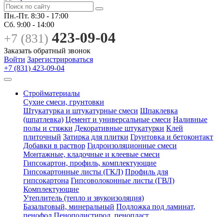
Пн.-Пт.
8:30 - 17:00
Сб.
9:00 - 14:00
423-09-04
+7 (831)
Заказать обратный звонок
Войти
Зарегистрироваться
+7 (831) 423-09-04
Стройматериалы
Сухие смеси, грунтовки
Штукатурка и штукатурные смеси
Шпаклевка
(шпатлевка)
Цемент и универсальные смеси
Наливные
полы и стяжки
Декоративные штукатурки
Клей
плиточный
Затирка для плитки
Грунтовка и бетоконтакт
Добавки в раствор
Гидроизоляционные смеси
Монтажные, кладочные и клеевые смеси
Гипсокартон, профиль, комплектующие
Гипсокартонные листы (ГКЛ)
Профиль для
гипсокартона
Гипсоволоконные листы (ГВЛ)
Комплектующие
Утеплитель (тепло и звукоизоляция)
Базальтовый, минеральный
Подложка под ламинат,
пенофол
Пенополистирол, пенопласт