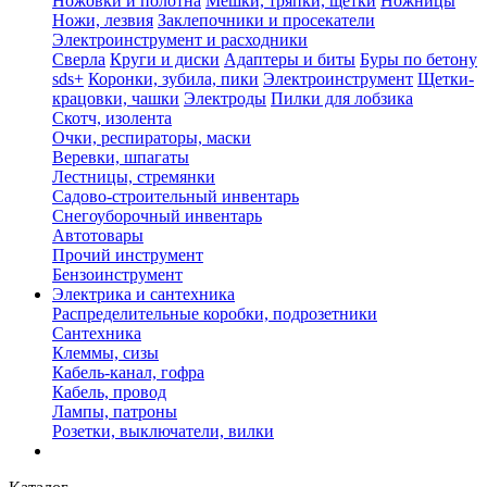
Ножовки и полотна
Мешки, тряпки, щетки
Ножницы
Ножи, лезвия
Заклепочники и просекатели
Электроинструмент и расходники
Сверла
Круги и диски
Адаптеры и биты
Буры по бетону
sds+
Коронки, зубила, пики
Электроинструмент
Щетки-
крацовки, чашки
Электроды
Пилки для лобзика
Скотч, изолента
Очки, респираторы, маски
Веревки, шпагаты
Лестницы, стремянки
Садово-строительный инвентарь
Снегоуборочный инвентарь
Автотовары
Прочий инструмент
Бензоинструмент
Электрика и сантехника
Распределительные коробки, подрозетники
Сантехника
Клеммы, сизы
Кабель-канал, гофра
Кабель, провод
Лампы, патроны
Розетки, выключатели, вилки