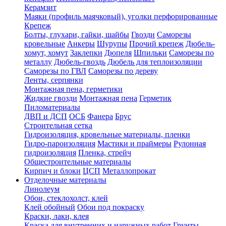
Керамзит
Маяки (профиль маячковый), уголки перфорированные
Крепеж
Болты, глухари, гайки, шайбы
Гвозди
Саморезы
кровельные
Анкеры
Шурупы
Прочий крепеж
Дюбель-
хомут, хомут
Заклепки
Дюпеля
Шпильки
Саморезы по
металлу
Дюбель-гвоздь
Дюбель для теплоизоляции
Саморезы по ГВЛ
Саморезы по дереву
Ленты, серпянки
Монтажная пена, герметики
Жидкие гвозди
Монтажная пена
Герметик
Пиломатериалы
ДВП и ДСП
ОСБ
Фанера
Брус
Строительная сетка
Гидроизоляция, кровельные материалы, пленки
Гидро-пароизоляция
Мастики и праймеры
Рулонная
гидроизоляция
Пленка, стрейч
Общестроительные материалы
Кирпич и блоки
ЦСП
Металлопрокат
Отделочные материалы
Линолеум
Обои, стеклохолст, клей
Клей обойный
Обои под покраску
Краски, лаки, клея
Краска для внутренних и наружных работ
Грунты