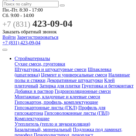
Пн.-Пт.
8:30 - 17:00
Сб.
9:00 - 14:00
423-09-04
+7 (831)
Заказать обратный звонок
Войти
Зарегистрироваться
+7 (831) 423-09-04
Стройматериалы
Сухие смеси, грунтовки
Штукатурка и штукатурные смеси
Шпаклевка
(шпатлевка)
Цемент и универсальные смеси
Наливные
полы и стяжки
Декоративные штукатурки
Клей
плиточный
Затирка для плитки
Грунтовка и бетоконтакт
Добавки в раствор
Гидроизоляционные смеси
Монтажные, кладочные и клеевые смеси
Гипсокартон, профиль, комплектующие
Гипсокартонные листы (ГКЛ)
Профиль для
гипсокартона
Гипсоволоконные листы (ГВЛ)
Комплектующие
Утеплитель (тепло и звукоизоляция)
Базальтовый, минеральный
Подложка под ламинат,
пенофол
Пенополистирол, пенопласт