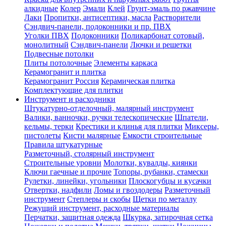
алкидные
Колер
Эмали
Клей
Грунт-эмаль по ржавчине
Лаки
Пропитки, антисептики, масла
Растворители
Сэндвич-панели, подоконники и пр. ПВХ
Уголки ПВХ
Подоконники
Поликарбонат сотовый,
монолитный
Сэндвич-панели
Лючки и решетки
Подвесные потолки
Плиты потолочные
Элементы каркаса
Керамогранит и плитка
Керамогранит Россия
Керамическая плитка
Комплектующие для плитки
Инструмент и расходники
Штукатурно-отделочный, малярный инструмент
Валики, ванночки, ручки телескопические
Шпатели,
кельмы, терки
Крестики и клинья для плитки
Миксеры,
пистолеты
Кисти малярные
Емкости строительные
Правила штукатурные
Разметочный, столярный инструмент
Строительные уровни
Молотки, кувалды, киянки
Ключи гаечные и прочие
Топоры, рубанки, стамески
Рулетки, линейки, угольники
Плоскогубцы и кусачки
Отвертки, надфили
Ломы и гвоздодеры
Разметочный
инструмент
Степлеры и скобы
Щетки по металлу
Режущий инструмент, расходные материалы
Перчатки, защитная одежда
Шкурка, затирочная сетка