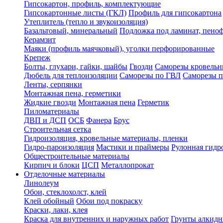
Гипсокартон, профиль, комплектующие
Гипсокартонные листы (ГКЛ)
Профиль для гипсокартона
Утеплитель (тепло и звукоизоляция)
Базальтовый, минеральный
Подложка под ламинат, пено
Керамзит
Маяки (профиль маячковый), уголки перфорированные
Крепеж
Болты, глухари, гайки, шайбы
Гвозди
Саморезы кровельн
Дюбель для теплоизоляции
Саморезы по ГВЛ
Саморезы п
Ленты, серпянки
Монтажная пена, герметики
Жидкие гвозди
Монтажная пена
Герметик
Пиломатериалы
ДВП и ДСП
ОСБ
Фанера
Брус
Строительная сетка
Гидроизоляция, кровельные материалы, пленки
Гидро-пароизоляция
Мастики и праймеры
Рулонная гидр
Общестроительные материалы
Кирпич и блоки
ЦСП
Металлопрокат
Отделочные материалы
Линолеум
Обои, стеклохолст, клей
Клей обойный
Обои под покраску
Краски, лаки, клея
Краска для внутренних и наружных работ
Грунты алкид