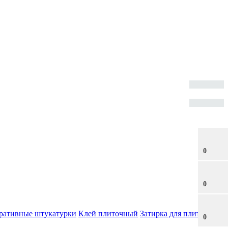
0
0
ративные штукатурки
Клей плиточный
Затирка для плитки
0