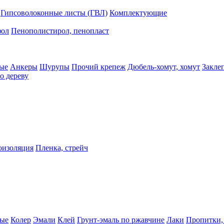
Гипсоволоконные листы (ГВЛ)
Комплектующие
фол
Пенополистирол, пенопласт
ые
Анкеры
Шурупы
Прочий крепеж
Дюбель-хомут, хомут
Закле
о дереву
оизоляция
Пленка, стрейч
ные
Колер
Эмали
Клей
Грунт-эмаль по ржавчине
Лаки
Пропитки,