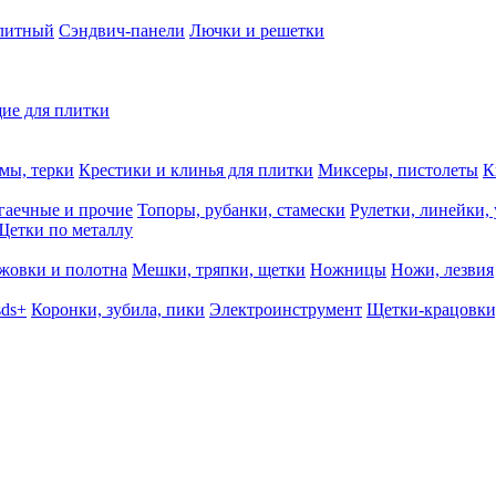
олитный
Сэндвич-панели
Лючки и решетки
ие для плитки
мы, терки
Крестики и клинья для плитки
Миксеры, пистолеты
К
гаечные и прочие
Топоры, рубанки, стамески
Рулетки, линейки,
Щетки по металлу
жовки и полотна
Мешки, тряпки, щетки
Ножницы
Ножи, лезвия
sds+
Коронки, зубила, пики
Электроинструмент
Щетки-крацовки