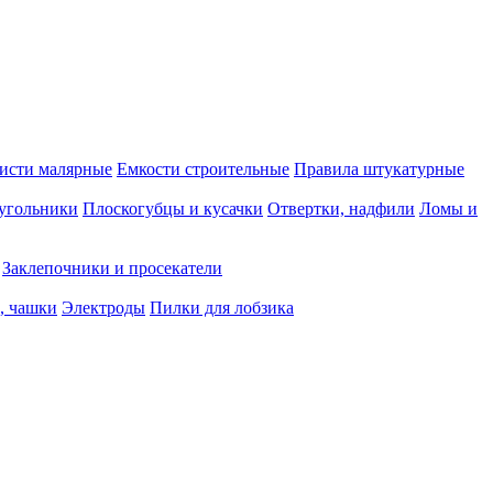
исти малярные
Емкости строительные
Правила штукатурные
 угольники
Плоскогубцы и кусачки
Отвертки, надфили
Ломы и
Заклепочники и просекатели
, чашки
Электроды
Пилки для лобзика