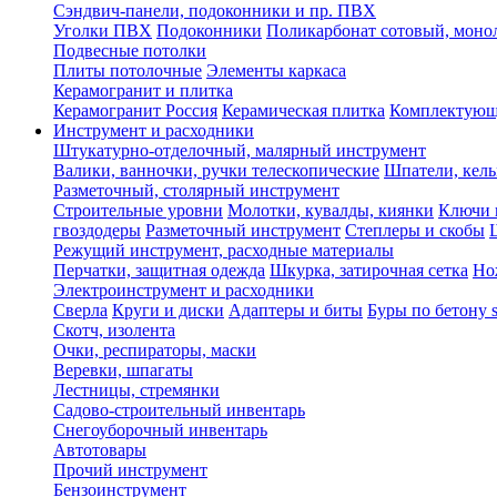
Сэндвич-панели, подоконники и пр. ПВХ
Уголки ПВХ
Подоконники
Поликарбонат сотовый, мон
Подвесные потолки
Плиты потолочные
Элементы каркаса
Керамогранит и плитка
Керамогранит Россия
Керамическая плитка
Комплектующ
Инструмент и расходники
Штукатурно-отделочный, малярный инструмент
Валики, ванночки, ручки телескопические
Шпатели, кель
Разметочный, столярный инструмент
Строительные уровни
Молотки, кувалды, киянки
Ключи 
гвоздодеры
Разметочный инструмент
Степлеры и скобы
Режущий инструмент, расходные материалы
Перчатки, защитная одежда
Шкурка, затирочная сетка
Но
Электроинструмент и расходники
Сверла
Круги и диски
Адаптеры и биты
Буры по бетону 
Скотч, изолента
Очки, респираторы, маски
Веревки, шпагаты
Лестницы, стремянки
Садово-строительный инвентарь
Снегоуборочный инвентарь
Автотовары
Прочий инструмент
Бензоинструмент