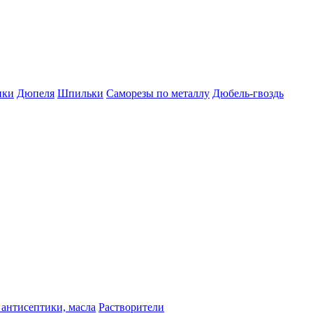
пки
Дюпеля
Шпильки
Саморезы по металлу
Дюбель-гвоздь
 антисептики, масла
Растворители