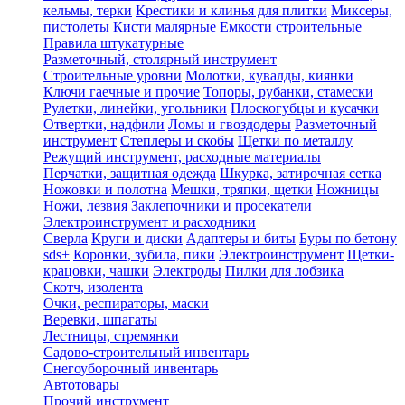
кельмы, терки
Крестики и клинья для плитки
Миксеры,
пистолеты
Кисти малярные
Емкости строительные
Правила штукатурные
Разметочный, столярный инструмент
Строительные уровни
Молотки, кувалды, киянки
Ключи гаечные и прочие
Топоры, рубанки, стамески
Рулетки, линейки, угольники
Плоскогубцы и кусачки
Отвертки, надфили
Ломы и гвоздодеры
Разметочный
инструмент
Степлеры и скобы
Щетки по металлу
Режущий инструмент, расходные материалы
Перчатки, защитная одежда
Шкурка, затирочная сетка
Ножовки и полотна
Мешки, тряпки, щетки
Ножницы
Ножи, лезвия
Заклепочники и просекатели
Электроинструмент и расходники
Сверла
Круги и диски
Адаптеры и биты
Буры по бетону
sds+
Коронки, зубила, пики
Электроинструмент
Щетки-
крацовки, чашки
Электроды
Пилки для лобзика
Скотч, изолента
Очки, респираторы, маски
Веревки, шпагаты
Лестницы, стремянки
Садово-строительный инвентарь
Снегоуборочный инвентарь
Автотовары
Прочий инструмент