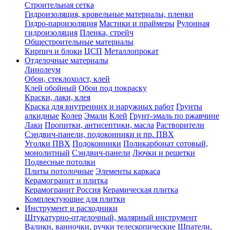
Строительная сетка
Гидроизоляция, кровельные материалы, пленки
Гидро-пароизоляция
Мастики и праймеры
Рулонная
гидроизоляция
Пленка, стрейч
Общестроительные материалы
Кирпич и блоки
ЦСП
Металлопрокат
Отделочные материалы
Линолеум
Обои, стеклохолст, клей
Клей обойный
Обои под покраску
Краски, лаки, клея
Краска для внутренних и наружных работ
Грунты
алкидные
Колер
Эмали
Клей
Грунт-эмаль по ржавчине
Лаки
Пропитки, антисептики, масла
Растворители
Сэндвич-панели, подоконники и пр. ПВХ
Уголки ПВХ
Подоконники
Поликарбонат сотовый,
монолитный
Сэндвич-панели
Лючки и решетки
Подвесные потолки
Плиты потолочные
Элементы каркаса
Керамогранит и плитка
Керамогранит Россия
Керамическая плитка
Комплектующие для плитки
Инструмент и расходники
Штукатурно-отделочный, малярный инструмент
Валики, ванночки, ручки телескопические
Шпатели,