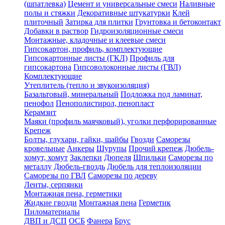
(шпатлевка)
Цемент и универсальные смеси
Наливные
полы и стяжки
Декоративные штукатурки
Клей
плиточный
Затирка для плитки
Грунтовка и бетоконтакт
Добавки в раствор
Гидроизоляционные смеси
Монтажные, кладочные и клеевые смеси
Гипсокартон, профиль, комплектующие
Гипсокартонные листы (ГКЛ)
Профиль для
гипсокартона
Гипсоволоконные листы (ГВЛ)
Комплектующие
Утеплитель (тепло и звукоизоляция)
Базальтовый, минеральный
Подложка под ламинат,
пенофол
Пенополистирол, пенопласт
Керамзит
Маяки (профиль маячковый), уголки перфорированные
Крепеж
Болты, глухари, гайки, шайбы
Гвозди
Саморезы
кровельные
Анкеры
Шурупы
Прочий крепеж
Дюбель-
хомут, хомут
Заклепки
Дюпеля
Шпильки
Саморезы по
металлу
Дюбель-гвоздь
Дюбель для теплоизоляции
Саморезы по ГВЛ
Саморезы по дереву
Ленты, серпянки
Монтажная пена, герметики
Жидкие гвозди
Монтажная пена
Герметик
Пиломатериалы
ДВП и ДСП
ОСБ
Фанера
Брус