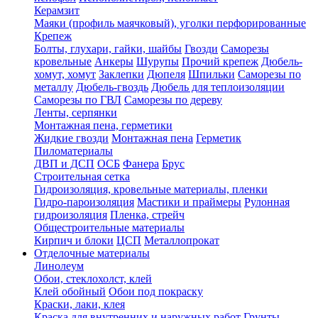
Керамзит
Маяки (профиль маячковый), уголки перфорированные
Крепеж
Болты, глухари, гайки, шайбы
Гвозди
Саморезы
кровельные
Анкеры
Шурупы
Прочий крепеж
Дюбель-
хомут, хомут
Заклепки
Дюпеля
Шпильки
Саморезы по
металлу
Дюбель-гвоздь
Дюбель для теплоизоляции
Саморезы по ГВЛ
Саморезы по дереву
Ленты, серпянки
Монтажная пена, герметики
Жидкие гвозди
Монтажная пена
Герметик
Пиломатериалы
ДВП и ДСП
ОСБ
Фанера
Брус
Строительная сетка
Гидроизоляция, кровельные материалы, пленки
Гидро-пароизоляция
Мастики и праймеры
Рулонная
гидроизоляция
Пленка, стрейч
Общестроительные материалы
Кирпич и блоки
ЦСП
Металлопрокат
Отделочные материалы
Линолеум
Обои, стеклохолст, клей
Клей обойный
Обои под покраску
Краски, лаки, клея
Краска для внутренних и наружных работ
Грунты