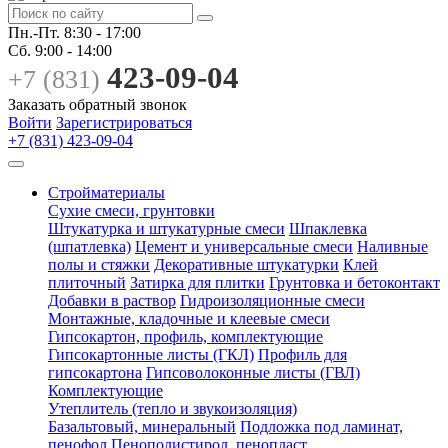
Пн.-Пт.
8:30 - 17:00
Сб.
9:00 - 14:00
423-09-04
+7 (831)
Заказать обратный звонок
Войти
Зарегистрироваться
+7 (831) 423-09-04
Стройматериалы
Сухие смеси, грунтовки
Штукатурка и штукатурные смеси
Шпаклевка
(шпатлевка)
Цемент и универсальные смеси
Наливные
полы и стяжки
Декоративные штукатурки
Клей
плиточный
Затирка для плитки
Грунтовка и бетоконтакт
Добавки в раствор
Гидроизоляционные смеси
Монтажные, кладочные и клеевые смеси
Гипсокартон, профиль, комплектующие
Гипсокартонные листы (ГКЛ)
Профиль для
гипсокартона
Гипсоволоконные листы (ГВЛ)
Комплектующие
Утеплитель (тепло и звукоизоляция)
Базальтовый, минеральный
Подложка под ламинат,
пенофол
Пенополистирол, пенопласт