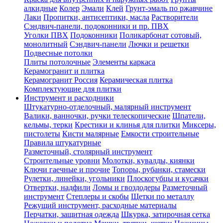
алкидные
Колер
Эмали
Клей
Грунт-эмаль по ржавчине
Лаки
Пропитки, антисептики, масла
Растворители
Сэндвич-панели, подоконники и пр. ПВХ
Уголки ПВХ
Подоконники
Поликарбонат сотовый,
монолитный
Сэндвич-панели
Лючки и решетки
Подвесные потолки
Плиты потолочные
Элементы каркаса
Керамогранит и плитка
Керамогранит Россия
Керамическая плитка
Комплектующие для плитки
Инструмент и расходники
Штукатурно-отделочный, малярный инструмент
Валики, ванночки, ручки телескопические
Шпатели,
кельмы, терки
Крестики и клинья для плитки
Миксеры,
пистолеты
Кисти малярные
Емкости строительные
Правила штукатурные
Разметочный, столярный инструмент
Строительные уровни
Молотки, кувалды, киянки
Ключи гаечные и прочие
Топоры, рубанки, стамески
Рулетки, линейки, угольники
Плоскогубцы и кусачки
Отвертки, надфили
Ломы и гвоздодеры
Разметочный
инструмент
Степлеры и скобы
Щетки по металлу
Режущий инструмент, расходные материалы
Перчатки, защитная одежда
Шкурка, затирочная сетка