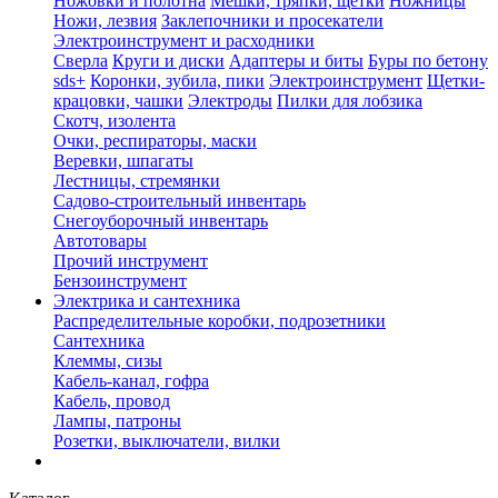
Ножовки и полотна
Мешки, тряпки, щетки
Ножницы
Ножи, лезвия
Заклепочники и просекатели
Электроинструмент и расходники
Сверла
Круги и диски
Адаптеры и биты
Буры по бетону
sds+
Коронки, зубила, пики
Электроинструмент
Щетки-
крацовки, чашки
Электроды
Пилки для лобзика
Скотч, изолента
Очки, респираторы, маски
Веревки, шпагаты
Лестницы, стремянки
Садово-строительный инвентарь
Снегоуборочный инвентарь
Автотовары
Прочий инструмент
Бензоинструмент
Электрика и сантехника
Распределительные коробки, подрозетники
Сантехника
Клеммы, сизы
Кабель-канал, гофра
Кабель, провод
Лампы, патроны
Розетки, выключатели, вилки