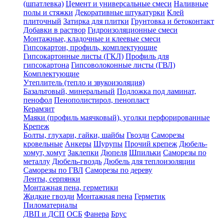
(шпатлевка)
Цемент и универсальные смеси
Наливные
полы и стяжки
Декоративные штукатурки
Клей
плиточный
Затирка для плитки
Грунтовка и бетоконтакт
Добавки в раствор
Гидроизоляционные смеси
Монтажные, кладочные и клеевые смеси
Гипсокартон, профиль, комплектующие
Гипсокартонные листы (ГКЛ)
Профиль для
гипсокартона
Гипсоволоконные листы (ГВЛ)
Комплектующие
Утеплитель (тепло и звукоизоляция)
Базальтовый, минеральный
Подложка под ламинат,
пенофол
Пенополистирол, пенопласт
Керамзит
Маяки (профиль маячковый), уголки перфорированные
Крепеж
Болты, глухари, гайки, шайбы
Гвозди
Саморезы
кровельные
Анкеры
Шурупы
Прочий крепеж
Дюбель-
хомут, хомут
Заклепки
Дюпеля
Шпильки
Саморезы по
металлу
Дюбель-гвоздь
Дюбель для теплоизоляции
Саморезы по ГВЛ
Саморезы по дереву
Ленты, серпянки
Монтажная пена, герметики
Жидкие гвозди
Монтажная пена
Герметик
Пиломатериалы
ДВП и ДСП
ОСБ
Фанера
Брус