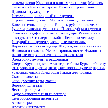
кельмы, терки
Крестики и клинья для плитки
Миксеры,
пистолеты
Кисти малярные
Емкости строительные
Правила штукатурные
Разметочный, столярный инструмент
Строительные уровни
Молотки, кувалды, киянки
Ключи гаечные и прочие
Топоры, рубанки, стамески
Рулетки, линейки, угольники
Плоскогубцы и кусачки
Отвертки, надфили
Ломы и гвоздодеры
Разметочный
инструмент
Степлеры и скобы
Щетки по металлу
Режущий инструмент, расходные материалы
Перчатки, защитная одежда
Шкурка, затирочная сетка
Ножовки и полотна
Мешки, тряпки, щетки
Ножницы
Ножи, лезвия
Заклепочники и просекатели
Электроинструмент и расходники
Сверла
Круги и диски
Адаптеры и биты
Буры по бетону
sds+
Коронки, зубила, пики
Электроинструмент
Щетки-
крацовки, чашки
Электроды
Пилки для лобзика
Скотч, изолента
Очки, респираторы, маски
Веревки, шпагаты
Лестницы, стремянки
Садово-строительный инвентарь
Снегоуборочный инвентарь
Автотовары
Прочий инструмент