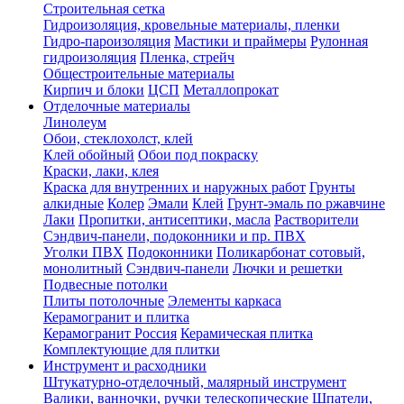
Строительная сетка
Гидроизоляция, кровельные материалы, пленки
Гидро-пароизоляция
Мастики и праймеры
Рулонная
гидроизоляция
Пленка, стрейч
Общестроительные материалы
Кирпич и блоки
ЦСП
Металлопрокат
Отделочные материалы
Линолеум
Обои, стеклохолст, клей
Клей обойный
Обои под покраску
Краски, лаки, клея
Краска для внутренних и наружных работ
Грунты
алкидные
Колер
Эмали
Клей
Грунт-эмаль по ржавчине
Лаки
Пропитки, антисептики, масла
Растворители
Сэндвич-панели, подоконники и пр. ПВХ
Уголки ПВХ
Подоконники
Поликарбонат сотовый,
монолитный
Сэндвич-панели
Лючки и решетки
Подвесные потолки
Плиты потолочные
Элементы каркаса
Керамогранит и плитка
Керамогранит Россия
Керамическая плитка
Комплектующие для плитки
Инструмент и расходники
Штукатурно-отделочный, малярный инструмент
Валики, ванночки, ручки телескопические
Шпатели,