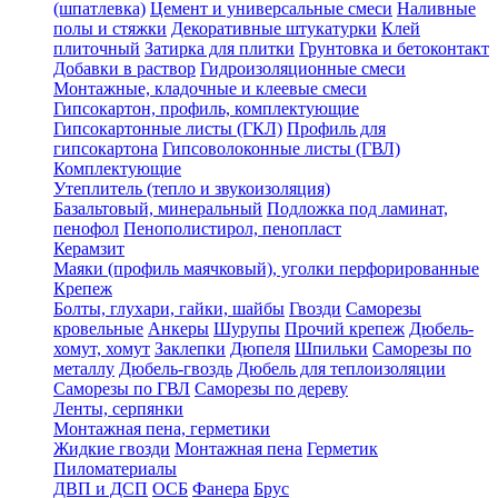
(шпатлевка)
Цемент и универсальные смеси
Наливные
полы и стяжки
Декоративные штукатурки
Клей
плиточный
Затирка для плитки
Грунтовка и бетоконтакт
Добавки в раствор
Гидроизоляционные смеси
Монтажные, кладочные и клеевые смеси
Гипсокартон, профиль, комплектующие
Гипсокартонные листы (ГКЛ)
Профиль для
гипсокартона
Гипсоволоконные листы (ГВЛ)
Комплектующие
Утеплитель (тепло и звукоизоляция)
Базальтовый, минеральный
Подложка под ламинат,
пенофол
Пенополистирол, пенопласт
Керамзит
Маяки (профиль маячковый), уголки перфорированные
Крепеж
Болты, глухари, гайки, шайбы
Гвозди
Саморезы
кровельные
Анкеры
Шурупы
Прочий крепеж
Дюбель-
хомут, хомут
Заклепки
Дюпеля
Шпильки
Саморезы по
металлу
Дюбель-гвоздь
Дюбель для теплоизоляции
Саморезы по ГВЛ
Саморезы по дереву
Ленты, серпянки
Монтажная пена, герметики
Жидкие гвозди
Монтажная пена
Герметик
Пиломатериалы
ДВП и ДСП
ОСБ
Фанера
Брус