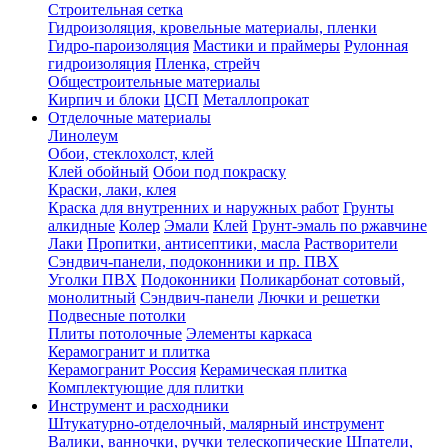
Строительная сетка
Гидроизоляция, кровельные материалы, пленки
Гидро-пароизоляция
Мастики и праймеры
Рулонная
гидроизоляция
Пленка, стрейч
Общестроительные материалы
Кирпич и блоки
ЦСП
Металлопрокат
Отделочные материалы
Линолеум
Обои, стеклохолст, клей
Клей обойный
Обои под покраску
Краски, лаки, клея
Краска для внутренних и наружных работ
Грунты
алкидные
Колер
Эмали
Клей
Грунт-эмаль по ржавчине
Лаки
Пропитки, антисептики, масла
Растворители
Сэндвич-панели, подоконники и пр. ПВХ
Уголки ПВХ
Подоконники
Поликарбонат сотовый,
монолитный
Сэндвич-панели
Лючки и решетки
Подвесные потолки
Плиты потолочные
Элементы каркаса
Керамогранит и плитка
Керамогранит Россия
Керамическая плитка
Комплектующие для плитки
Инструмент и расходники
Штукатурно-отделочный, малярный инструмент
Валики, ванночки, ручки телескопические
Шпатели,