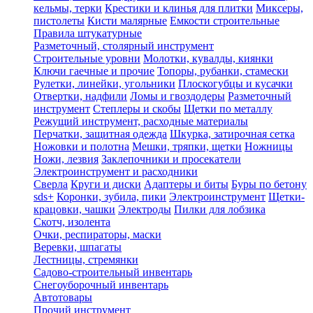
кельмы, терки
Крестики и клинья для плитки
Миксеры,
пистолеты
Кисти малярные
Емкости строительные
Правила штукатурные
Разметочный, столярный инструмент
Строительные уровни
Молотки, кувалды, киянки
Ключи гаечные и прочие
Топоры, рубанки, стамески
Рулетки, линейки, угольники
Плоскогубцы и кусачки
Отвертки, надфили
Ломы и гвоздодеры
Разметочный
инструмент
Степлеры и скобы
Щетки по металлу
Режущий инструмент, расходные материалы
Перчатки, защитная одежда
Шкурка, затирочная сетка
Ножовки и полотна
Мешки, тряпки, щетки
Ножницы
Ножи, лезвия
Заклепочники и просекатели
Электроинструмент и расходники
Сверла
Круги и диски
Адаптеры и биты
Буры по бетону
sds+
Коронки, зубила, пики
Электроинструмент
Щетки-
крацовки, чашки
Электроды
Пилки для лобзика
Скотч, изолента
Очки, респираторы, маски
Веревки, шпагаты
Лестницы, стремянки
Садово-строительный инвентарь
Снегоуборочный инвентарь
Автотовары
Прочий инструмент