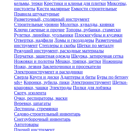
кельмы, терки
Крестики и клинья для плитки
Миксеры,
пистолеты
Кисти малярные
Емкости строительные
Правила штукатурные
Разметочный, столярный инструмент
Строительные уровни
Молотки, кувалды, киянки
Ключи гаечные и прочие
Топоры, рубанки, стамески
Рулетки, линейки, угольники
Плоскогубцы и кусачки
Отвертки, надфили
Ломы и гвоздодеры
Разметочный
инструмент
Степлеры и скобы
Щетки по металлу
Режущий инструмент, расходные материалы
Перчатки, защитная одежда
Шкурка, затирочная сетка
Ножовки и полотна
Мешки, тряпки, щетки
Ножницы
Ножи, лезвия
Заклепочники и просекатели
Электроинструмент и расходники
Сверла
Круги и диски
Адаптеры и биты
Буры по бетону
sds+
Коронки, зубила, пики
Электроинструмент
Щетки-
крацовки, чашки
Электроды
Пилки для лобзика
Скотч, изолента
Очки, респираторы, маски
Веревки, шпагаты
Лестницы, стремянки
Садово-строительный инвентарь
Снегоуборочный инвентарь
Автотовары
Прочий инструмент