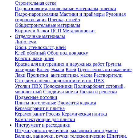
Строительная сетка
Гидроизоляция, кровельные материалы, пленки
Гидро-пароизоляция
Мастики и праймеры
Рулонная
гидроизоляция
Пленка, стрейч
Общестроительные материалы
Кирпич и блоки
ЦСП
Металлопрокат
Отделочные материалы
Линолеум
Обои, стеклохолст, клей
Клей обойный
Обои под покраску
Краски, лаки, клея
Краска для внутренних и наружных работ
Грунты
алкидные
Колер
Эмали
Клей
Грунт-эмаль по ржавчине
Лаки
Пропитки, антисептики, масла
Растворители
Сэндвич-панели, подоконники и пр. ПВХ
Уголки ПВХ
Подоконники
Поликарбонат сотовый,
монолитный
Сэндвич-панели
Лючки и решетки
Подвесные потолки
Плиты потолочные
Элементы каркаса
Керамогранит и плитка
Керамогранит Россия
Керамическая плитка
Комплектующие для плитки
Инструмент и расходники
Штукатурно-отделочный, малярный инструмент
Валики, ванночки, ручки телескопические
Шпатели,