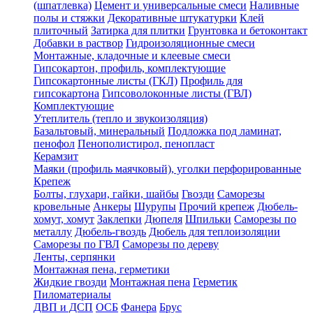
(шпатлевка)
Цемент и универсальные смеси
Наливные
полы и стяжки
Декоративные штукатурки
Клей
плиточный
Затирка для плитки
Грунтовка и бетоконтакт
Добавки в раствор
Гидроизоляционные смеси
Монтажные, кладочные и клеевые смеси
Гипсокартон, профиль, комплектующие
Гипсокартонные листы (ГКЛ)
Профиль для
гипсокартона
Гипсоволоконные листы (ГВЛ)
Комплектующие
Утеплитель (тепло и звукоизоляция)
Базальтовый, минеральный
Подложка под ламинат,
пенофол
Пенополистирол, пенопласт
Керамзит
Маяки (профиль маячковый), уголки перфорированные
Крепеж
Болты, глухари, гайки, шайбы
Гвозди
Саморезы
кровельные
Анкеры
Шурупы
Прочий крепеж
Дюбель-
хомут, хомут
Заклепки
Дюпеля
Шпильки
Саморезы по
металлу
Дюбель-гвоздь
Дюбель для теплоизоляции
Саморезы по ГВЛ
Саморезы по дереву
Ленты, серпянки
Монтажная пена, герметики
Жидкие гвозди
Монтажная пена
Герметик
Пиломатериалы
ДВП и ДСП
ОСБ
Фанера
Брус