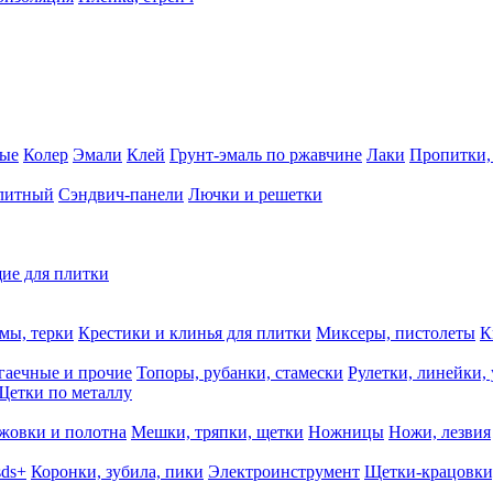
ные
Колер
Эмали
Клей
Грунт-эмаль по ржавчине
Лаки
Пропитки,
олитный
Сэндвич-панели
Лючки и решетки
ие для плитки
мы, терки
Крестики и клинья для плитки
Миксеры, пистолеты
К
гаечные и прочие
Топоры, рубанки, стамески
Рулетки, линейки,
Щетки по металлу
жовки и полотна
Мешки, тряпки, щетки
Ножницы
Ножи, лезвия
sds+
Коронки, зубила, пики
Электроинструмент
Щетки-крацовки