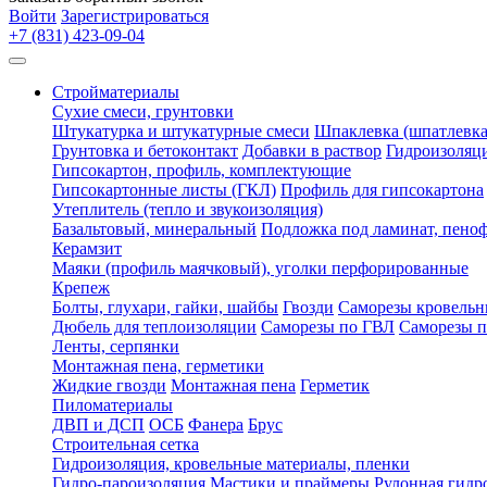
Войти
Зарегистрироваться
+7 (831) 423-09-04
Стройматериалы
Сухие смеси, грунтовки
Штукатурка и штукатурные смеси
Шпаклевка (шпатлевка
Грунтовка и бетоконтакт
Добавки в раствор
Гидроизоляц
Гипсокартон, профиль, комплектующие
Гипсокартонные листы (ГКЛ)
Профиль для гипсокартона
Утеплитель (тепло и звукоизоляция)
Базальтовый, минеральный
Подложка под ламинат, пено
Керамзит
Маяки (профиль маячковый), уголки перфорированные
Крепеж
Болты, глухари, гайки, шайбы
Гвозди
Саморезы кровельн
Дюбель для теплоизоляции
Саморезы по ГВЛ
Саморезы п
Ленты, серпянки
Монтажная пена, герметики
Жидкие гвозди
Монтажная пена
Герметик
Пиломатериалы
ДВП и ДСП
ОСБ
Фанера
Брус
Строительная сетка
Гидроизоляция, кровельные материалы, пленки
Гидро-пароизоляция
Мастики и праймеры
Рулонная гидр