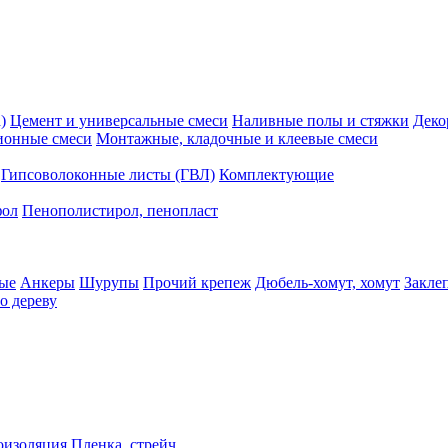
)
Цемент и универсальные смеси
Наливные полы и стяжки
Деко
ионные смеси
Монтажные, кладочные и клеевые смеси
Гипсоволоконные листы (ГВЛ)
Комплектующие
фол
Пенополистирол, пенопласт
ые
Анкеры
Шурупы
Прочий крепеж
Дюбель-хомут, хомут
Закле
о дереву
оизоляция
Пленка, стрейч