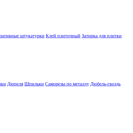
ративные штукатурки
Клей плиточный
Затирка для плитки
пки
Дюпеля
Шпильки
Саморезы по металлу
Дюбель-гвоздь