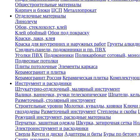
Общестроительные материалы
Кирпич и блоки
ЦСП
Металлопрокат
Отделочные материалы
Линолеум
Обои, стеклохолст, клей
Клей обойный
Обои под покраску
Краски, лаки, клея
Краска для внутренних и наружных работ
Грунты алкид
Сэндвич-панели, подоконники и пр. ПВХ
Уголки ПВХ
Подоконники
Поликарбонат сотовый, мон
Подвесные потолки
Плиты потолочные
Элементы каркаса
Керамогранит и плитка
Керамогранит Россия
Керамическая плитка
Комплектующ
Инструмент и расходники
Штукатурно-отделочный, малярный инструмент
Валики, ванночки, ручки телескопические
Шпатели, кель
Разметочный, столярный инструмент
Строительные уровни
Молотки, кувалды, киянки
Ключи 
гвоздодеры
Разметочный инструмент
Степлеры и скобы
Режущий инструмент, расходные материалы
Перчатки, защитная одежда
Шкурка, затирочная сетка
Но
Электроинструмент и расходники
Сверла
Круги и диски
Адаптеры и биты
Буры по бетону 
Скотч, изолента