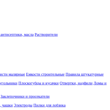
 антисептики, масла
Растворители
исти малярные
Емкости строительные
Правила штукатурные
 угольники
Плоскогубцы и кусачки
Отвертки, надфили
Ломы и
Заклепочники и просекатели
, чашки
Электроды
Пилки для лобзика