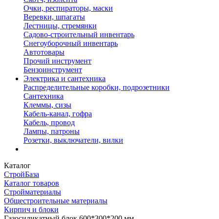
Очки, респираторы, маски
Веревки, шпагаты
Лестницы, стремянки
Садово-строительный инвентарь
Снегоуборочный инвентарь
Автотовары
Прочий инструмент
Бензоинструмент
Электрика и сантехника
Распределительные коробки, подрозетники
Сантехника
Клеммы, сизы
Кабель-канал, гофра
Кабель, провод
Лампы, патроны
Розетки, выключатели, вилки
Каталог
СтройБаза
Каталог товаров
Стройматериалы
Общестроительные материалы
Кирпич и блоки
Газосиликатный блок 600*300*200 мм