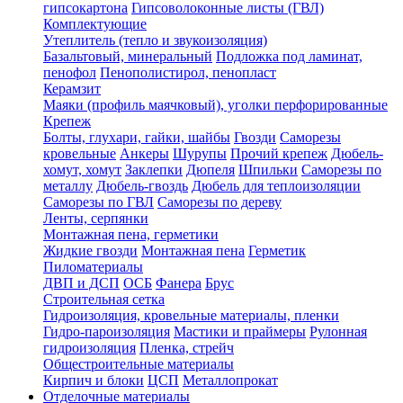
гипсокартона
Гипсоволоконные листы (ГВЛ)
Комплектующие
Утеплитель (тепло и звукоизоляция)
Базальтовый, минеральный
Подложка под ламинат,
пенофол
Пенополистирол, пенопласт
Керамзит
Маяки (профиль маячковый), уголки перфорированные
Крепеж
Болты, глухари, гайки, шайбы
Гвозди
Саморезы
кровельные
Анкеры
Шурупы
Прочий крепеж
Дюбель-
хомут, хомут
Заклепки
Дюпеля
Шпильки
Саморезы по
металлу
Дюбель-гвоздь
Дюбель для теплоизоляции
Саморезы по ГВЛ
Саморезы по дереву
Ленты, серпянки
Монтажная пена, герметики
Жидкие гвозди
Монтажная пена
Герметик
Пиломатериалы
ДВП и ДСП
ОСБ
Фанера
Брус
Строительная сетка
Гидроизоляция, кровельные материалы, пленки
Гидро-пароизоляция
Мастики и праймеры
Рулонная
гидроизоляция
Пленка, стрейч
Общестроительные материалы
Кирпич и блоки
ЦСП
Металлопрокат
Отделочные материалы