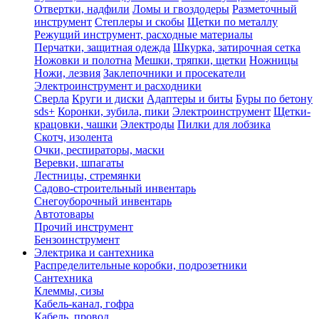
Отвертки, надфили
Ломы и гвоздодеры
Разметочный
инструмент
Степлеры и скобы
Щетки по металлу
Режущий инструмент, расходные материалы
Перчатки, защитная одежда
Шкурка, затирочная сетка
Ножовки и полотна
Мешки, тряпки, щетки
Ножницы
Ножи, лезвия
Заклепочники и просекатели
Электроинструмент и расходники
Сверла
Круги и диски
Адаптеры и биты
Буры по бетону
sds+
Коронки, зубила, пики
Электроинструмент
Щетки-
крацовки, чашки
Электроды
Пилки для лобзика
Скотч, изолента
Очки, респираторы, маски
Веревки, шпагаты
Лестницы, стремянки
Садово-строительный инвентарь
Снегоуборочный инвентарь
Автотовары
Прочий инструмент
Бензоинструмент
Электрика и сантехника
Распределительные коробки, подрозетники
Сантехника
Клеммы, сизы
Кабель-канал, гофра
Кабель, провод