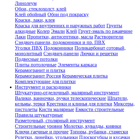
Линолеум
Обои, стеклохолст, клей
Клей обойный
Обои под покраску
Краски, лаки, клея
Краска для внутренних и наружных работ
Грунты
алкидные
Колер
Эмали
Клей
Грунт-эмаль по ржавчине
Лаки
Пропитки, антисептики, масла
Растворители
Сэндвич-панели, подоконники и пр. ПВХ
Уголки ПВХ
Подоконники
Поликарбонат сотовый,
монолитный
Сэндвич-панели
Лючки и решетки
Подвесные потолки
Плиты потолочные
Элементы каркаса
Керамогранит и плитка
Керамогранит Россия
Керамическая плитка
Комплектующие для плитки
Инструмент и расходники
Штукатурно-отделочный, малярный инструмент
Валики, ванночки, ручки телескопические
Шпатели,
кельмы, терки
Крестики и клинья для плитки
Миксеры,
пистолеты
Кисти малярные
Емкости строительные
Правила штукатурные
Разметочный, столярный инструмент
Строительные уровни
Молотки, кувалды, киянки
Ключи гаечные и прочие
Топоры, рубанки, стамески
Рулетки, линейки, угольники
Плоскогубцы и кусачки