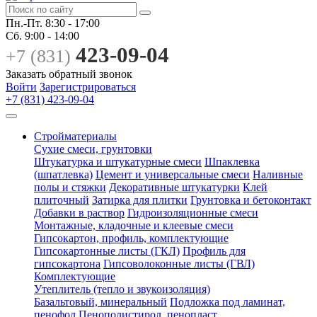
Пн.-Пт.
8:30 - 17:00
Сб.
9:00 - 14:00
423-09-04
+7 (831)
Заказать обратный звонок
Войти
Зарегистрироваться
+7 (831) 423-09-04
Стройматериалы
Сухие смеси, грунтовки
Штукатурка и штукатурные смеси
Шпаклевка
(шпатлевка)
Цемент и универсальные смеси
Наливные
полы и стяжки
Декоративные штукатурки
Клей
плиточный
Затирка для плитки
Грунтовка и бетоконтакт
Добавки в раствор
Гидроизоляционные смеси
Монтажные, кладочные и клеевые смеси
Гипсокартон, профиль, комплектующие
Гипсокартонные листы (ГКЛ)
Профиль для
гипсокартона
Гипсоволоконные листы (ГВЛ)
Комплектующие
Утеплитель (тепло и звукоизоляция)
Базальтовый, минеральный
Подложка под ламинат,
пенофол
Пенополистирол, пенопласт