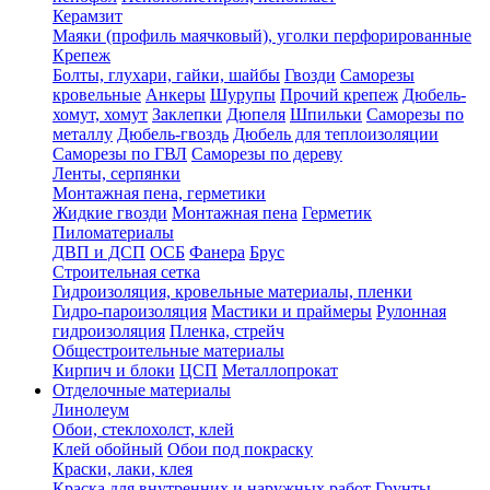
Керамзит
Маяки (профиль маячковый), уголки перфорированные
Крепеж
Болты, глухари, гайки, шайбы
Гвозди
Саморезы
кровельные
Анкеры
Шурупы
Прочий крепеж
Дюбель-
хомут, хомут
Заклепки
Дюпеля
Шпильки
Саморезы по
металлу
Дюбель-гвоздь
Дюбель для теплоизоляции
Саморезы по ГВЛ
Саморезы по дереву
Ленты, серпянки
Монтажная пена, герметики
Жидкие гвозди
Монтажная пена
Герметик
Пиломатериалы
ДВП и ДСП
ОСБ
Фанера
Брус
Строительная сетка
Гидроизоляция, кровельные материалы, пленки
Гидро-пароизоляция
Мастики и праймеры
Рулонная
гидроизоляция
Пленка, стрейч
Общестроительные материалы
Кирпич и блоки
ЦСП
Металлопрокат
Отделочные материалы
Линолеум
Обои, стеклохолст, клей
Клей обойный
Обои под покраску
Краски, лаки, клея
Краска для внутренних и наружных работ
Грунты