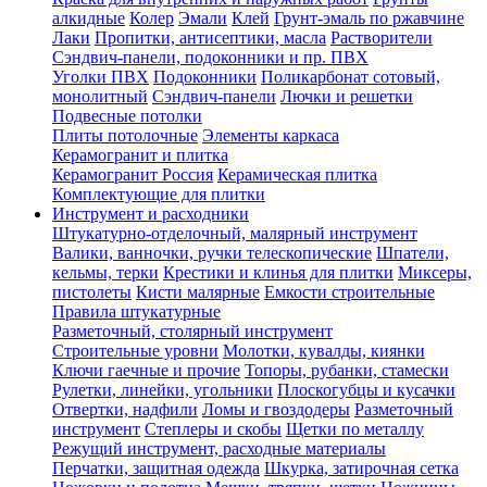
алкидные
Колер
Эмали
Клей
Грунт-эмаль по ржавчине
Лаки
Пропитки, антисептики, масла
Растворители
Сэндвич-панели, подоконники и пр. ПВХ
Уголки ПВХ
Подоконники
Поликарбонат сотовый,
монолитный
Сэндвич-панели
Лючки и решетки
Подвесные потолки
Плиты потолочные
Элементы каркаса
Керамогранит и плитка
Керамогранит Россия
Керамическая плитка
Комплектующие для плитки
Инструмент и расходники
Штукатурно-отделочный, малярный инструмент
Валики, ванночки, ручки телескопические
Шпатели,
кельмы, терки
Крестики и клинья для плитки
Миксеры,
пистолеты
Кисти малярные
Емкости строительные
Правила штукатурные
Разметочный, столярный инструмент
Строительные уровни
Молотки, кувалды, киянки
Ключи гаечные и прочие
Топоры, рубанки, стамески
Рулетки, линейки, угольники
Плоскогубцы и кусачки
Отвертки, надфили
Ломы и гвоздодеры
Разметочный
инструмент
Степлеры и скобы
Щетки по металлу
Режущий инструмент, расходные материалы
Перчатки, защитная одежда
Шкурка, затирочная сетка