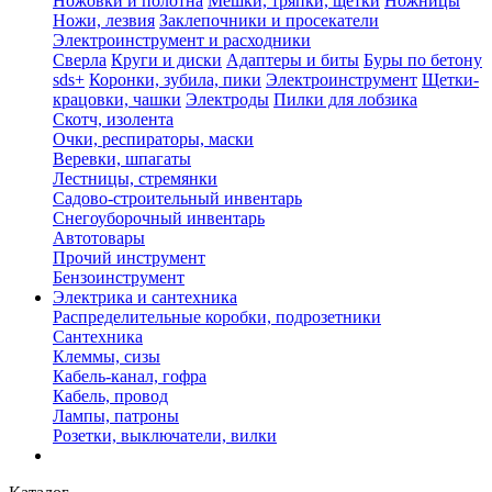
Ножовки и полотна
Мешки, тряпки, щетки
Ножницы
Ножи, лезвия
Заклепочники и просекатели
Электроинструмент и расходники
Сверла
Круги и диски
Адаптеры и биты
Буры по бетону
sds+
Коронки, зубила, пики
Электроинструмент
Щетки-
крацовки, чашки
Электроды
Пилки для лобзика
Скотч, изолента
Очки, респираторы, маски
Веревки, шпагаты
Лестницы, стремянки
Садово-строительный инвентарь
Снегоуборочный инвентарь
Автотовары
Прочий инструмент
Бензоинструмент
Электрика и сантехника
Распределительные коробки, подрозетники
Сантехника
Клеммы, сизы
Кабель-канал, гофра
Кабель, провод
Лампы, патроны
Розетки, выключатели, вилки