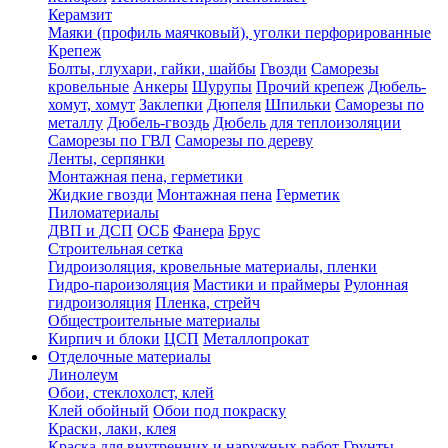
Керамзит
Маяки (профиль маячковый), уголки перфорированные
Крепеж
Болты, глухари, гайки, шайбы
Гвозди
Саморезы
кровельные
Анкеры
Шурупы
Прочий крепеж
Дюбель-
хомут, хомут
Заклепки
Дюпеля
Шпильки
Саморезы по
металлу
Дюбель-гвоздь
Дюбель для теплоизоляции
Саморезы по ГВЛ
Саморезы по дереву
Ленты, серпянки
Монтажная пена, герметики
Жидкие гвозди
Монтажная пена
Герметик
Пиломатериалы
ДВП и ДСП
ОСБ
Фанера
Брус
Строительная сетка
Гидроизоляция, кровельные материалы, пленки
Гидро-пароизоляция
Мастики и праймеры
Рулонная
гидроизоляция
Пленка, стрейч
Общестроительные материалы
Кирпич и блоки
ЦСП
Металлопрокат
Отделочные материалы
Линолеум
Обои, стеклохолст, клей
Клей обойный
Обои под покраску
Краски, лаки, клея
Краска для внутренних и наружных работ
Грунты