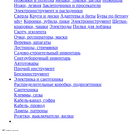
Ножовки и полотна
Мешки, тряпки, щетки
Ножницы
Ножи, лезвия
Заклепочники и просекатели
Электроинструмент и расходники
Сверла
Круги и диски
Адаптеры и биты
Буры по бетону
sds+
Коронки, зубила, пики
Электроинструмент
Щетки-
крацовки, чашки
Электроды
Пилки для лобзика
Скотч, изолента
Очки, респираторы, маски
Веревки, шпагаты
Лестницы, стремянки
Садово-строительный инвентарь
Снегоуборочный инвентарь
Автотовары
Прочий инструмент
Бензоинструмент
Электрика и сантехника
Распределительные коробки, подрозетники
Сантехника
Клеммы, сизы
Кабель-канал, гофра
Кабель, провод
Лампы, патроны
Розетки, выключатели, вилки