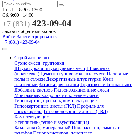
Пн.-Пт.
8:30 - 17:00
Сб.
9:00 - 14:00
423-09-04
+7 (831)
Заказать обратный звонок
Войти
Зарегистрироваться
+7 (831) 423-09-04
Стройматериалы
Сухие смеси, грунтовки
Штукатурка и штукатурные смеси
Шпаклевка
(шпатлевка)
Цемент и универсальные смеси
Наливные
полы и стяжки
Декоративные штукатурки
Клей
плиточный
Затирка для плитки
Грунтовка и бетоконтакт
Добавки в раствор
Гидроизоляционные смеси
Монтажные, кладочные и клеевые смеси
Гипсокартон, профиль, комплектующие
Гипсокартонные листы (ГКЛ)
Профиль для
гипсокартона
Гипсоволоконные листы (ГВЛ)
Комплектующие
Утеплитель (тепло и звукоизоляция)
Базальтовый, минеральный
Подложка под ламинат,
пенофол
Пенополистирол, пенопласт