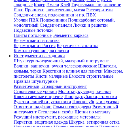
алкидные
Колер
Эмали
Клей
Грунт-эмаль по ржавчине
Лаки
Пропитки, антисептики, масла
Растворители
Сэндвич-панели, подоконники и пр. ПВХ
Уголки ПВХ
Подоконники
Поликарбонат сотовый,
монолитный
Сэндвич-панели
Лючки и решетки
Подвесные потолки
Плиты потолочные
Элементы каркаса
Керамогранит и плитка
Керамогранит Россия
Керамическая плитка
Комплектующие для плитки
Инструмент и расходники
Штукатурно-отделочный, малярный инструмент
Валики, ванночки, ручки телескопические
Шпатели,
кельмы, терки
Крестики и клинья для плитки
Миксеры,
пистолеты
Кисти малярные
Емкости строительные
Правила штукатурные
Разметочный, столярный инструмент
Строительные уровни
Молотки, кувалды, киянки
Ключи гаечные и прочие
Топоры, рубанки, стамески
Рулетки, линейки, угольники
Плоскогубцы и кусачки
Отвертки, надфили
Ломы и гвоздодеры
Разметочный
инструмент
Степлеры и скобы
Щетки по металлу
Режущий инструмент, расходные материалы
Перчатки, защитная одежда
Шкурка, затирочная сетка