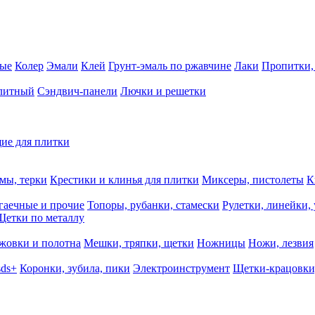
ные
Колер
Эмали
Клей
Грунт-эмаль по ржавчине
Лаки
Пропитки,
олитный
Сэндвич-панели
Лючки и решетки
ие для плитки
мы, терки
Крестики и клинья для плитки
Миксеры, пистолеты
К
гаечные и прочие
Топоры, рубанки, стамески
Рулетки, линейки,
Щетки по металлу
жовки и полотна
Мешки, тряпки, щетки
Ножницы
Ножи, лезвия
sds+
Коронки, зубила, пики
Электроинструмент
Щетки-крацовки