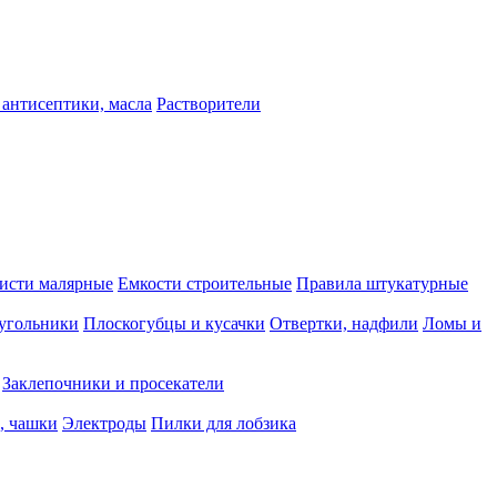
 антисептики, масла
Растворители
исти малярные
Емкости строительные
Правила штукатурные
 угольники
Плоскогубцы и кусачки
Отвертки, надфили
Ломы и
Заклепочники и просекатели
, чашки
Электроды
Пилки для лобзика