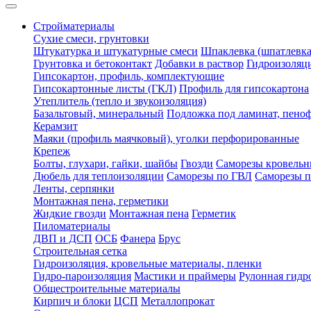
Стройматериалы
Сухие смеси, грунтовки
Штукатурка и штукатурные смеси
Шпаклевка (шпатлевка
Грунтовка и бетоконтакт
Добавки в раствор
Гидроизоляц
Гипсокартон, профиль, комплектующие
Гипсокартонные листы (ГКЛ)
Профиль для гипсокартона
Утеплитель (тепло и звукоизоляция)
Базальтовый, минеральный
Подложка под ламинат, пено
Керамзит
Маяки (профиль маячковый), уголки перфорированные
Крепеж
Болты, глухари, гайки, шайбы
Гвозди
Саморезы кровельн
Дюбель для теплоизоляции
Саморезы по ГВЛ
Саморезы п
Ленты, серпянки
Монтажная пена, герметики
Жидкие гвозди
Монтажная пена
Герметик
Пиломатериалы
ДВП и ДСП
ОСБ
Фанера
Брус
Строительная сетка
Гидроизоляция, кровельные материалы, пленки
Гидро-пароизоляция
Мастики и праймеры
Рулонная гидр
Общестроительные материалы
Кирпич и блоки
ЦСП
Металлопрокат