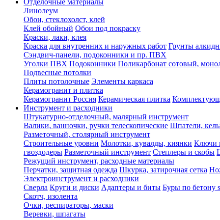
Отделочные материалы
Линолеум
Обои, стеклохолст, клей
Клей обойный
Обои под покраску
Краски, лаки, клея
Краска для внутренних и наружных работ
Грунты алкид
Сэндвич-панели, подоконники и пр. ПВХ
Уголки ПВХ
Подоконники
Поликарбонат сотовый, мон
Подвесные потолки
Плиты потолочные
Элементы каркаса
Керамогранит и плитка
Керамогранит Россия
Керамическая плитка
Комплектующ
Инструмент и расходники
Штукатурно-отделочный, малярный инструмент
Валики, ванночки, ручки телескопические
Шпатели, кель
Разметочный, столярный инструмент
Строительные уровни
Молотки, кувалды, киянки
Ключи 
гвоздодеры
Разметочный инструмент
Степлеры и скобы
Режущий инструмент, расходные материалы
Перчатки, защитная одежда
Шкурка, затирочная сетка
Но
Электроинструмент и расходники
Сверла
Круги и диски
Адаптеры и биты
Буры по бетону 
Скотч, изолента
Очки, респираторы, маски
Веревки, шпагаты