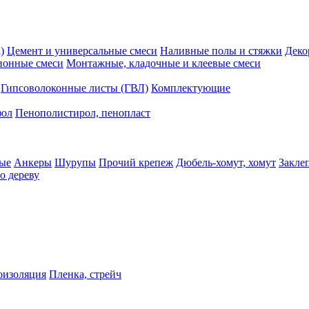
)
Цемент и универсальные смеси
Наливные полы и стяжки
Деко
ионные смеси
Монтажные, кладочные и клеевые смеси
Гипсоволоконные листы (ГВЛ)
Комплектующие
фол
Пенополистирол, пенопласт
ые
Анкеры
Шурупы
Прочий крепеж
Дюбель-хомут, хомут
Закле
о дереву
оизоляция
Пленка, стрейч