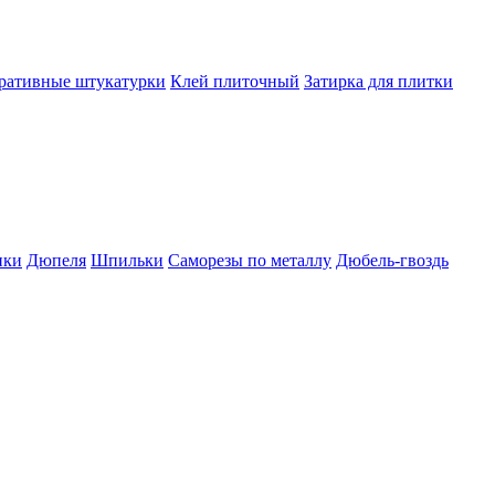
ративные штукатурки
Клей плиточный
Затирка для плитки
пки
Дюпеля
Шпильки
Саморезы по металлу
Дюбель-гвоздь