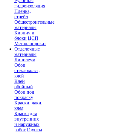
Рулонная
гидроизоляция
Пленка,
стрейч
Общестроительные
материалы
Кирпич и
блоки
ЦСП
Металлопрокат
Отделочные
материалы
Линолеум
Обои,
стеклохолст,
клей
Клей
обойный
Обои под
покраску
Краски, лаки,
клея
Краска для
внутренних
и наружных
работ
Грунты