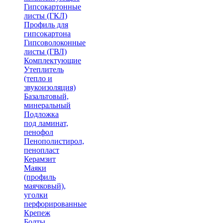
Гипсокартонные
листы (ГКЛ)
Профиль для
гипсокартона
Гипсоволоконные
листы (ГВЛ)
Комплектующие
Утеплитель
(тепло и
звукоизоляция)
Базальтовый,
минеральный
Подложка
под ламинат,
пенофол
Пенополистирол,
пенопласт
Керамзит
Маяки
(профиль
маячковый),
уголки
перфорированные
Крепеж
Болты,