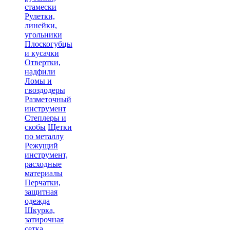
стамески
Рулетки,
линейки,
угольники
Плоскогубцы
и кусачки
Отвертки,
надфили
Ломы и
гвоздодеры
Разметочный
инструмент
Степлеры и
скобы
Щетки
по металлу
Режущий
инструмент,
расходные
материалы
Перчатки,
защитная
одежда
Шкурка,
затирочная
сетка