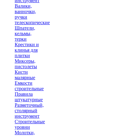
инструмент
Валики,
ванночки,
ручки
телескопические
Шпатели,
кельмы,
терки
Крестики и
клинья для
плитки
Миксеры,
пистолеты
Кисти
малярные
Емкости
строительные
Правила
штукатурные
Разметочный,
столярный
инструмент
Строительные
уровни
Молотки,