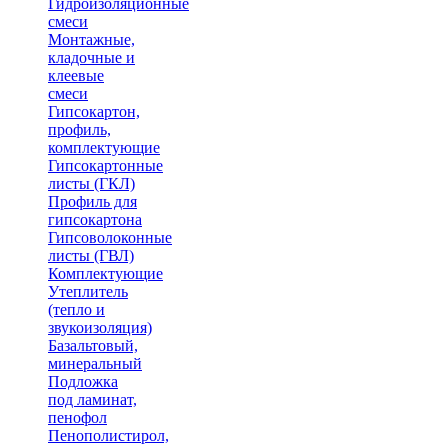
Гидроизоляционные
смеси
Монтажные,
кладочные и
клеевые
смеси
Гипсокартон,
профиль,
комплектующие
Гипсокартонные
листы (ГКЛ)
Профиль для
гипсокартона
Гипсоволоконные
листы (ГВЛ)
Комплектующие
Утеплитель
(тепло и
звукоизоляция)
Базальтовый,
минеральный
Подложка
под ламинат,
пенофол
Пенополистирол,