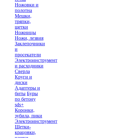
Ножовки и
полотна
Мешки,
тряпки,
щетки
Ножницы
Ножи, лезвия
Заклепочники
и
просекатели
Электроинструмент
и расходники
Сверла
Круги и
диски
Адаптеры и
биты
Буры
по бетону
sds+
Коронки,
зубила, пики
Электроинструмент
Щетки-
крацовки,
чашки