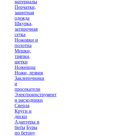
материалы
Перчатки,
защитная
одежда
Шкурка,
затирочная
сетка
Ножовки и
полотна
Мешки,
тряпки,
щетки
Ножницы
Ножи, лезвия
Заклепочники
и
просекатели
Электроинструмент
и расходники
Сверла
Круги и
диски
Адаптеры и
биты
Буры
по бетону