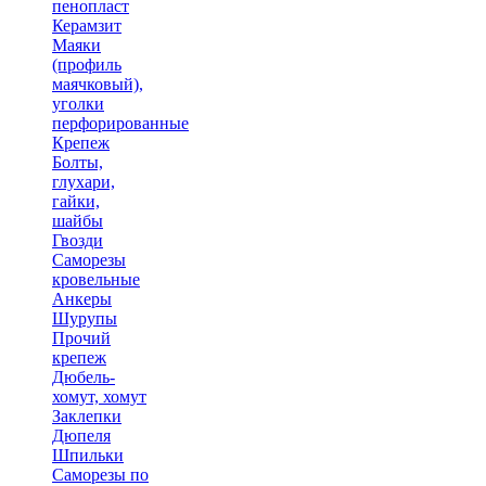
пенопласт
Керамзит
Маяки
(профиль
маячковый),
уголки
перфорированные
Крепеж
Болты,
глухари,
гайки,
шайбы
Гвозди
Саморезы
кровельные
Анкеры
Шурупы
Прочий
крепеж
Дюбель-
хомут, хомут
Заклепки
Дюпеля
Шпильки
Саморезы по