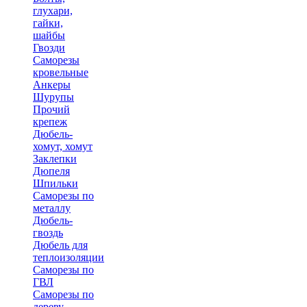
глухари,
гайки,
шайбы
Гвозди
Саморезы
кровельные
Анкеры
Шурупы
Прочий
крепеж
Дюбель-
хомут, хомут
Заклепки
Дюпеля
Шпильки
Саморезы по
металлу
Дюбель-
гвоздь
Дюбель для
теплоизоляции
Саморезы по
ГВЛ
Саморезы по
дереву