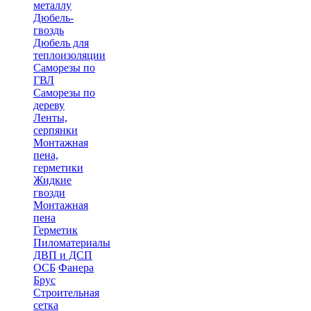
металлу
Дюбель-
гвоздь
Дюбель для
теплоизоляции
Саморезы по
ГВЛ
Саморезы по
дереву
Ленты,
серпянки
Монтажная
пена,
герметики
Жидкие
гвозди
Монтажная
пена
Герметик
Пиломатериалы
ДВП и ДСП
ОСБ
Фанера
Брус
Строительная
сетка