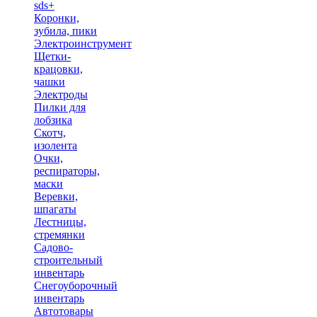
sds+
Коронки,
зубила, пики
Электроинструмент
Щетки-
крацовки,
чашки
Электроды
Пилки для
лобзика
Скотч,
изолента
Очки,
респираторы,
маски
Веревки,
шпагаты
Лестницы,
стремянки
Садово-
строительный
инвентарь
Снегоуборочный
инвентарь
Автотовары