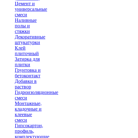
Цемент и
универсальные
смеси
Наливные
полы и
стяжки
Декоративные
штукатурки
Клей
плиточный
Затирка для
плитки
Грунтовка и
бетоконтакт
Добавки в
раствор
Гидроизоляционные
смеси
Монтажные,
кладочные и
клеевые
смеси
Гипсокартон,
профиль,
комплектующие