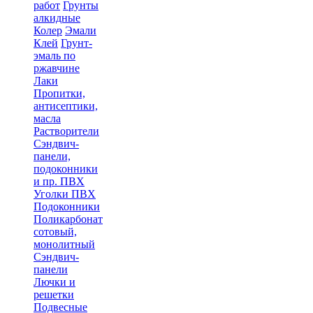
работ
Грунты
алкидные
Колер
Эмали
Клей
Грунт-
эмаль по
ржавчине
Лаки
Пропитки,
антисептики,
масла
Растворители
Сэндвич-
панели,
подоконники
и пр. ПВХ
Уголки ПВХ
Подоконники
Поликарбонат
сотовый,
монолитный
Сэндвич-
панели
Лючки и
решетки
Подвесные