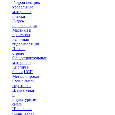
Гидроизоляция,
кровельные
материалы,
пленки
Гидро-
пароизоляция
Мастики и
праймеры
Рулонная
гидроизоляция
Пленка,
стрейч
Общестроительные
материалы
Кирпич и
блоки
ЦСП
Металлопрокат
Сухие смеси,
грунтовки
Штукатурка
и
штукатурные
смеси
Шпаклевка
(шпатлевка)