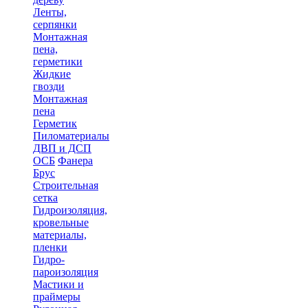
Ленты,
серпянки
Монтажная
пена,
герметики
Жидкие
гвозди
Монтажная
пена
Герметик
Пиломатериалы
ДВП и ДСП
ОСБ
Фанера
Брус
Строительная
сетка
Гидроизоляция,
кровельные
материалы,
пленки
Гидро-
пароизоляция
Мастики и
праймеры