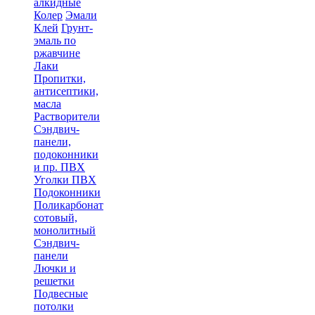
алкидные
Колер
Эмали
Клей
Грунт-
эмаль по
ржавчине
Лаки
Пропитки,
антисептики,
масла
Растворители
Сэндвич-
панели,
подоконники
и пр. ПВХ
Уголки ПВХ
Подоконники
Поликарбонат
сотовый,
монолитный
Сэндвич-
панели
Лючки и
решетки
Подвесные
потолки