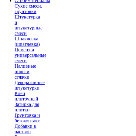
Стройматериалы
Сухие смеси,
грунтовки
Штукатурка
и
штукатурные
смеси
Шпаклевка
(шпатлевка)
Цемент и
универсальные
смеси
Наливные
полы и
стяжки
Декоративные
штукатурки
Клей
плиточный
Затирка для
плитки
Грунтовка и
бетоконтакт
Добавки в
раствор