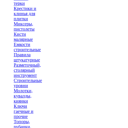
терки
Крестики и
клинья для
плитки
Миксеры,
пистолеты
Кисти
малярные
Емкости
строительные
Правила
штукатурные
Разметочный,
столярный
инструмент
Строительные
уровни
Молотки,
кувалды,
киянки
Ключи
гаечные и
прочие
Топоры,
рубанки,