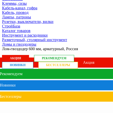
Клеммы, сизы
Кабель-канал, гофра
Кабель, провод
Лампы, патроны
Розетки, выключатели, вилки
СтройБаза
Каталог товаров
Инструмент и расходники
Разметочный, столярный инструмент
Ломы и гвоздодеры
Лом-гвоздодер 600 мм, арматурный, Россия
АКЦИЯ
РЕКОМЕНДУЕМ
Акция
НОВИНКИ
БЕСТСЕЛЛЕРЫ
Рекомендуем
Новинки
Бестселлеры