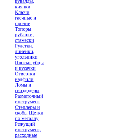
кувалды,
киянки
Ключи
гаечные и
прочие
Топоры,
рубанки,
стамески
Рулетки,
линейки,
угольники
Плоскогубцы
и кусачки
Отвертки,
надфили
Ломы и
гвоздодеры
Разметочный
инструмент
Степлеры и
скобы
Щетки
по металлу
Режущий
инструмент,
расходные