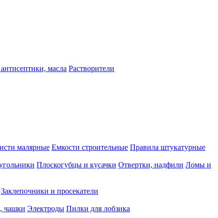
 антисептики, масла
Растворители
исти малярные
Емкости строительные
Правила штукатурные
 угольники
Плоскогубцы и кусачки
Отвертки, надфили
Ломы и
Заклепочники и просекатели
, чашки
Электроды
Пилки для лобзика