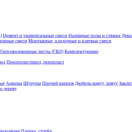
)
Цемент и универсальные смеси
Наливные полы и стяжки
Деко
ионные смеси
Монтажные, кладочные и клеевые смеси
Гипсоволоконные листы (ГВЛ)
Комплектующие
фол
Пенополистирол, пенопласт
ые
Анкеры
Шурупы
Прочий крепеж
Дюбель-хомут, хомут
Закле
о дереву
оизоляция
Пленка, стрейч