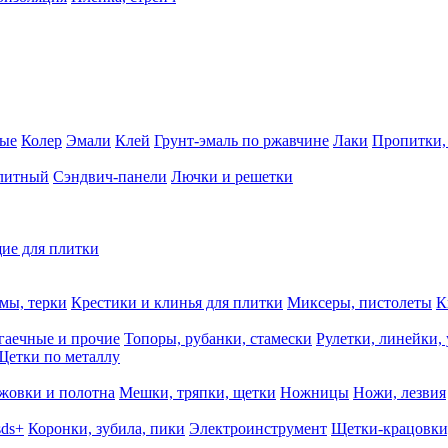
ные
Колер
Эмали
Клей
Грунт-эмаль по ржавчине
Лаки
Пропитки,
олитный
Сэндвич-панели
Лючки и решетки
ие для плитки
мы, терки
Крестики и клинья для плитки
Миксеры, пистолеты
К
гаечные и прочие
Топоры, рубанки, стамески
Рулетки, линейки,
Щетки по металлу
жовки и полотна
Мешки, тряпки, щетки
Ножницы
Ножи, лезвия
sds+
Коронки, зубила, пики
Электроинструмент
Щетки-крацовки