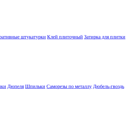
ративные штукатурки
Клей плиточный
Затирка для плитки
пки
Дюпеля
Шпильки
Саморезы по металлу
Дюбель-гвоздь