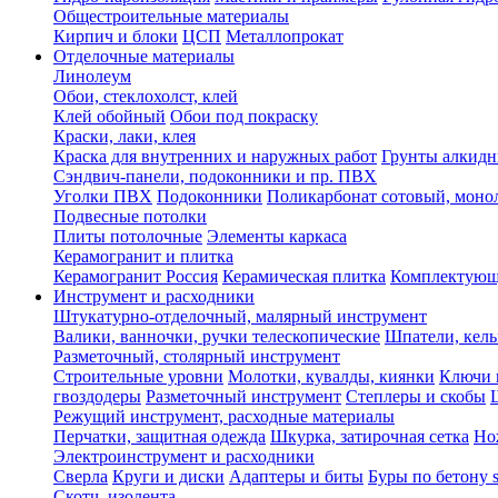
Общестроительные материалы
Кирпич и блоки
ЦСП
Металлопрокат
Отделочные материалы
Линолеум
Обои, стеклохолст, клей
Клей обойный
Обои под покраску
Краски, лаки, клея
Краска для внутренних и наружных работ
Грунты алкид
Сэндвич-панели, подоконники и пр. ПВХ
Уголки ПВХ
Подоконники
Поликарбонат сотовый, мон
Подвесные потолки
Плиты потолочные
Элементы каркаса
Керамогранит и плитка
Керамогранит Россия
Керамическая плитка
Комплектующ
Инструмент и расходники
Штукатурно-отделочный, малярный инструмент
Валики, ванночки, ручки телескопические
Шпатели, кель
Разметочный, столярный инструмент
Строительные уровни
Молотки, кувалды, киянки
Ключи 
гвоздодеры
Разметочный инструмент
Степлеры и скобы
Режущий инструмент, расходные материалы
Перчатки, защитная одежда
Шкурка, затирочная сетка
Но
Электроинструмент и расходники
Сверла
Круги и диски
Адаптеры и биты
Буры по бетону 
Скотч, изолента