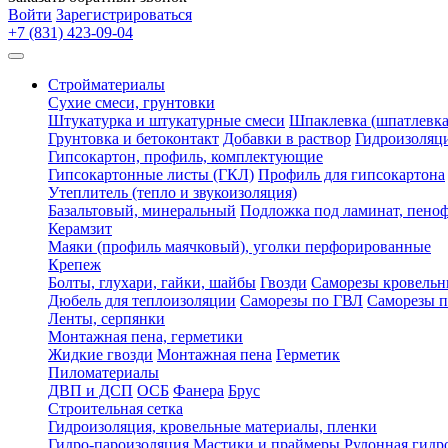
Войти
Зарегистрироваться
+7 (831) 423-09-04
Стройматериалы
Сухие смеси, грунтовки
Штукатурка и штукатурные смеси
Шпаклевка (шпатлевка
Грунтовка и бетоконтакт
Добавки в раствор
Гидроизоляц
Гипсокартон, профиль, комплектующие
Гипсокартонные листы (ГКЛ)
Профиль для гипсокартона
Утеплитель (тепло и звукоизоляция)
Базальтовый, минеральный
Подложка под ламинат, пено
Керамзит
Маяки (профиль маячковый), уголки перфорированные
Крепеж
Болты, глухари, гайки, шайбы
Гвозди
Саморезы кровельн
Дюбель для теплоизоляции
Саморезы по ГВЛ
Саморезы п
Ленты, серпянки
Монтажная пена, герметики
Жидкие гвозди
Монтажная пена
Герметик
Пиломатериалы
ДВП и ДСП
ОСБ
Фанера
Брус
Строительная сетка
Гидроизоляция, кровельные материалы, пленки
Гидро-пароизоляция
Мастики и праймеры
Рулонная гидр