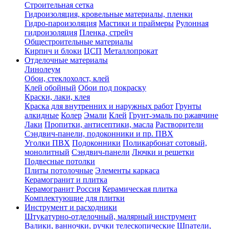
Строительная сетка
Гидроизоляция, кровельные материалы, пленки
Гидро-пароизоляция
Мастики и праймеры
Рулонная
гидроизоляция
Пленка, стрейч
Общестроительные материалы
Кирпич и блоки
ЦСП
Металлопрокат
Отделочные материалы
Линолеум
Обои, стеклохолст, клей
Клей обойный
Обои под покраску
Краски, лаки, клея
Краска для внутренних и наружных работ
Грунты
алкидные
Колер
Эмали
Клей
Грунт-эмаль по ржавчине
Лаки
Пропитки, антисептики, масла
Растворители
Сэндвич-панели, подоконники и пр. ПВХ
Уголки ПВХ
Подоконники
Поликарбонат сотовый,
монолитный
Сэндвич-панели
Лючки и решетки
Подвесные потолки
Плиты потолочные
Элементы каркаса
Керамогранит и плитка
Керамогранит Россия
Керамическая плитка
Комплектующие для плитки
Инструмент и расходники
Штукатурно-отделочный, малярный инструмент
Валики, ванночки, ручки телескопические
Шпатели,