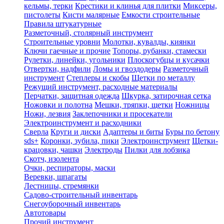
кельмы, терки
Крестики и клинья для плитки
Миксеры,
пистолеты
Кисти малярные
Емкости строительные
Правила штукатурные
Разметочный, столярный инструмент
Строительные уровни
Молотки, кувалды, киянки
Ключи гаечные и прочие
Топоры, рубанки, стамески
Рулетки, линейки, угольники
Плоскогубцы и кусачки
Отвертки, надфили
Ломы и гвоздодеры
Разметочный
инструмент
Степлеры и скобы
Щетки по металлу
Режущий инструмент, расходные материалы
Перчатки, защитная одежда
Шкурка, затирочная сетка
Ножовки и полотна
Мешки, тряпки, щетки
Ножницы
Ножи, лезвия
Заклепочники и просекатели
Электроинструмент и расходники
Сверла
Круги и диски
Адаптеры и биты
Буры по бетону
sds+
Коронки, зубила, пики
Электроинструмент
Щетки-
крацовки, чашки
Электроды
Пилки для лобзика
Скотч, изолента
Очки, респираторы, маски
Веревки, шпагаты
Лестницы, стремянки
Садово-строительный инвентарь
Снегоуборочный инвентарь
Автотовары
Прочий инструмент