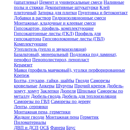
(шпатлевка)
Цемент и универсальные смеси
Наливные
полы и стяжки
Декоративные штукатурки
Клей
плиточный
Затирка для плитки
Грунтовка и бетоконтакт
Добавки в раствор
Гидроизоляционные смеси
Монтажные, кладочные и клеевые смеси
Гипсокартон, профиль, комплектующие
Гипсокартонные листы (ГКЛ)
Профиль для
гипсокартона
Гипсоволоконные листы (ГВЛ)
Комплектующие
Утеплитель (тепло и звукоизоляция)
Базальтовый, минеральный
Подложка под ламинат,
пенофол
Пенополистирол, пенопласт
Керамзит
Маяки (профиль маячковый), уголки перфорированные
Крепеж
Болты, глухари, гайки, шайбы
Гвозди
Саморезы
кровельные
Анкеры
Шурупы
Прочий крепеж
Дюбель-
хомут, хомут
Заклепки
Дюпеля
Шпильки
Саморезы по
металлу
Дюбель-гвоздь
Дюбель для теплоизоляции
Саморезы по ГВЛ
Саморезы по дереву
Ленты, серпянки
Монтажная пена, герметики
Жидкие гвозди
Монтажная пена
Герметик
Пиломатериалы
ДВП и ДСП
ОСБ
Фанера
Брус