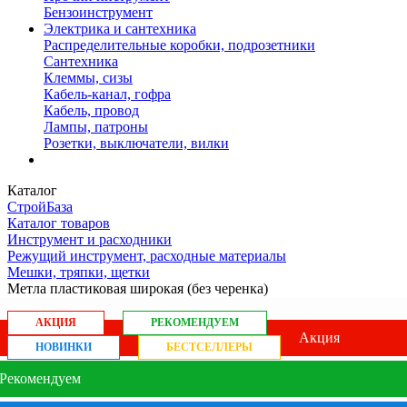
Бензоинструмент
Электрика и сантехника
Распределительные коробки, подрозетники
Сантехника
Клеммы, сизы
Кабель-канал, гофра
Кабель, провод
Лампы, патроны
Розетки, выключатели, вилки
Каталог
СтройБаза
Каталог товаров
Инструмент и расходники
Режущий инструмент, расходные материалы
Мешки, тряпки, щетки
Метла пластиковая широкая (без черенка)
АКЦИЯ
РЕКОМЕНДУЕМ
Акция
НОВИНКИ
БЕСТСЕЛЛЕРЫ
Рекомендуем