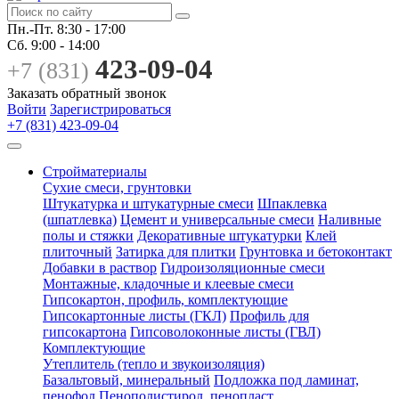
Пн.-Пт.
8:30 - 17:00
Сб.
9:00 - 14:00
423-09-04
+7 (831)
Заказать обратный звонок
Войти
Зарегистрироваться
+7 (831) 423-09-04
Стройматериалы
Сухие смеси, грунтовки
Штукатурка и штукатурные смеси
Шпаклевка
(шпатлевка)
Цемент и универсальные смеси
Наливные
полы и стяжки
Декоративные штукатурки
Клей
плиточный
Затирка для плитки
Грунтовка и бетоконтакт
Добавки в раствор
Гидроизоляционные смеси
Монтажные, кладочные и клеевые смеси
Гипсокартон, профиль, комплектующие
Гипсокартонные листы (ГКЛ)
Профиль для
гипсокартона
Гипсоволоконные листы (ГВЛ)
Комплектующие
Утеплитель (тепло и звукоизоляция)
Базальтовый, минеральный
Подложка под ламинат,
пенофол
Пенополистирол, пенопласт