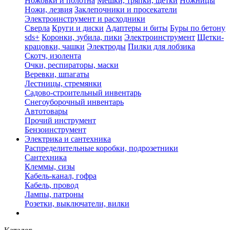
Ножовки и полотна
Мешки, тряпки, щетки
Ножницы
Ножи, лезвия
Заклепочники и просекатели
Электроинструмент и расходники
Сверла
Круги и диски
Адаптеры и биты
Буры по бетону
sds+
Коронки, зубила, пики
Электроинструмент
Щетки-
крацовки, чашки
Электроды
Пилки для лобзика
Скотч, изолента
Очки, респираторы, маски
Веревки, шпагаты
Лестницы, стремянки
Садово-строительный инвентарь
Снегоуборочный инвентарь
Автотовары
Прочий инструмент
Бензоинструмент
Электрика и сантехника
Распределительные коробки, подрозетники
Сантехника
Клеммы, сизы
Кабель-канал, гофра
Кабель, провод
Лампы, патроны
Розетки, выключатели, вилки