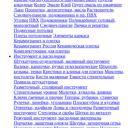
алкидные
Колер
Эмали
Клей
Грунт-эмаль по ржавчине
Лаки
Пропитки, антисептики, масла
Растворители
Сэндвич-панели, подоконники и пр. ПВХ
Уголки ПВХ
Подоконники
Поликарбонат сотовый,
монолитный
Сэндвич-панели
Лючки и решетки
Подвесные потолки
Плиты потолочные
Элементы каркаса
Керамогранит и плитка
Керамогранит Россия
Керамическая плитка
Комплектующие для плитки
Инструмент и расходники
Штукатурно-отделочный, малярный инструмент
Валики, ванночки, ручки телескопические
Шпатели,
кельмы, терки
Крестики и клинья для плитки
Миксеры,
пистолеты
Кисти малярные
Емкости строительные
Правила штукатурные
Разметочный, столярный инструмент
Строительные уровни
Молотки, кувалды, киянки
Ключи гаечные и прочие
Топоры, рубанки, стамески
Рулетки, линейки, угольники
Плоскогубцы и кусачки
Отвертки, надфили
Ломы и гвоздодеры
Разметочный
инструмент
Степлеры и скобы
Щетки по металлу
Режущий инструмент, расходные материалы
Перчатки, защитная одежда
Шкурка, затирочная сетка