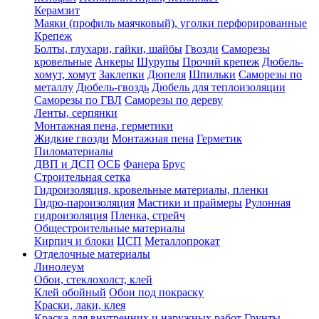
Керамзит
Маяки (профиль маячковый), уголки перфорированные
Крепеж
Болты, глухари, гайки, шайбы
Гвозди
Саморезы
кровельные
Анкеры
Шурупы
Прочий крепеж
Дюбель-
хомут, хомут
Заклепки
Дюпеля
Шпильки
Саморезы по
металлу
Дюбель-гвоздь
Дюбель для теплоизоляции
Саморезы по ГВЛ
Саморезы по дереву
Ленты, серпянки
Монтажная пена, герметики
Жидкие гвозди
Монтажная пена
Герметик
Пиломатериалы
ДВП и ДСП
ОСБ
Фанера
Брус
Строительная сетка
Гидроизоляция, кровельные материалы, пленки
Гидро-пароизоляция
Мастики и праймеры
Рулонная
гидроизоляция
Пленка, стрейч
Общестроительные материалы
Кирпич и блоки
ЦСП
Металлопрокат
Отделочные материалы
Линолеум
Обои, стеклохолст, клей
Клей обойный
Обои под покраску
Краски, лаки, клея
Краска для внутренних и наружных работ
Грунты